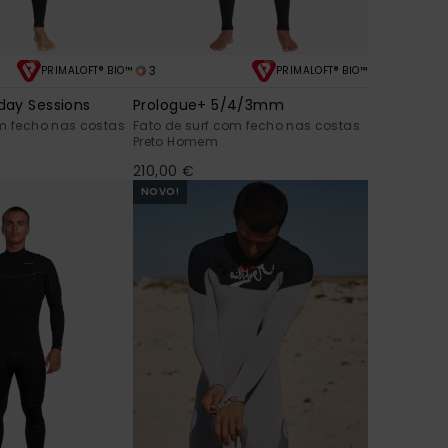
3
PRIMALOFT® BIO™
PRIMALOFT® BIO™
ay Sessions
Prologue+ 5/4/3mm
om fecho nas costas
Fato de surf com fecho nas costas
Preto Homem
210,00 €
NOVO!