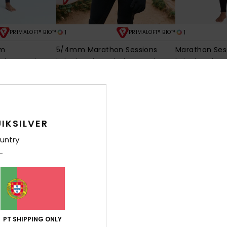
1
1
PRIMALOFT® BIO™
PRIMALOFT® BIO™
mm
5/4mm Marathon Sessions
Marathon Se
echo no peito
Fato de surf com fecho no peito e
Fato de surf co
capuz Preto homem
Preto homem
450,00 €
420,00 €
NOVO!
IKSILVER
untry
PT SHIPPING ONLY