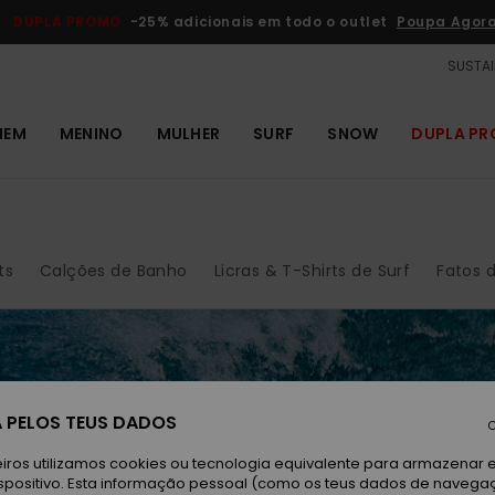
DUPLA PROMO
-25% adicionais em todo o outlet
Poupa Agor
SUSTAI
MEM
MENINO
MULHER
SURF
SNOW
DUPLA P
ts
Calções de Banho
Licras & T-Shirts de Surf
Fatos d
 PELOS TEUS DADOS
C
em
iros utilizamos cookies ou tecnologia equivalente para armazenar 
spositivo. Esta informação pessoal (como os teus dados de navega