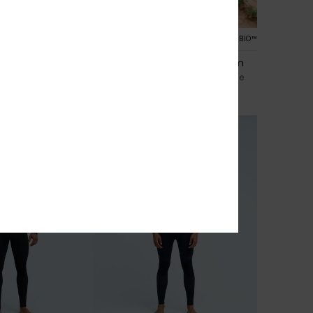
1
PRIMALOFT® BIO™
PRIMALOFT® BIO™
 4/3mm
Marathon Sessions 6/5/4mm
m fecho no peito
Fato de surf com fecho no peito e
em
capuz Preto Homem
460,00 €
NOVO!