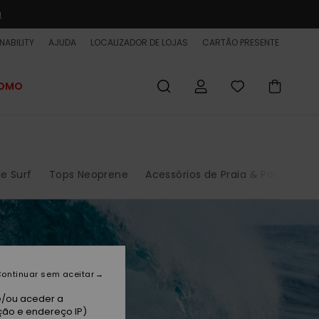
a
NABILITY
AJUDA
LOCALIZADOR DE LOJAS
CARTÃO PRESENTE
ROMO
e Surf
Tops Neoprene
Acessórios de Praia & Poncho
ontinuar sem aceitar
e/ou aceder a
ção e endereço IP)