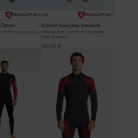
3
PRIMALOFT® BIO™
PRIMALOFT® BIO™
/4/3mm
3/2mm Everyday Sessions
om fecho nas costas
Fato de surf com fecho no peito
Preto Homem
280,00 €