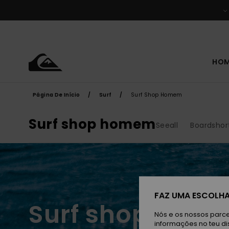
Avançar
para
a
seleção
da
grelha
de
produtos
HO
Página De Início
Surf
Surf Shop Homem
Surf shop homem
Seeall
Boardshor
FAZ UMA ESCOLHA
Surf shop hom
Nós e os nossos parce
informações no teu di