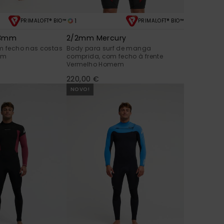
1
PRIMALOFT® BIO™
PRIMALOFT® BIO™
/3mm
2/2mm Mercury
om fecho nas costas
Body para surf de manga
em
comprida, com fecho à frente
Vermelho Homem
220,00 €
NOVO!