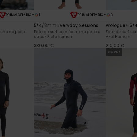
1
3
PRIMALOFT® BIO™
PRIMALOFT® BIO™
5/4/3mm Everyday Sessions
Prologue+ 5
echo no peito
Fato de surf com fecho no peito e
Fato de surf c
capuz Preto homem
Azul Homem
330,00 €
210,00 €
NOVO!