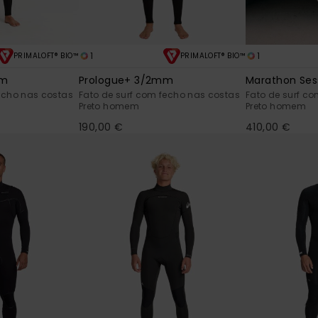
1
1
PRIMALOFT® BIO™
PRIMALOFT® BIO™
mm
Prologue+ 3/2mm
Marathon Se
echo nas costas
Fato de surf com fecho nas costas
Fato de surf co
Preto homem
Preto homem
190,00 €
410,00 €