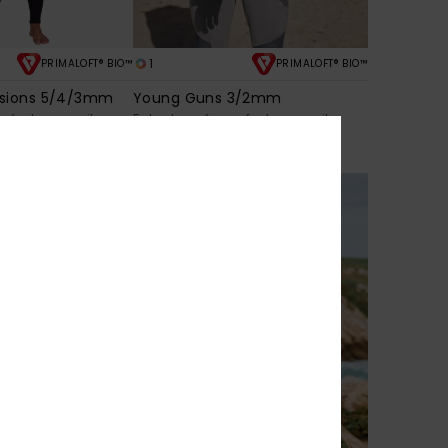
1
PRIMALOFT® BIO™
PRIMALOFT® BIO™
ssions 5/4/3mm
Young Guns 3/2mm
m fecho no peito
Fato de surf com fecho no peito
Cinzento Homem
280,00 €
NOVO!