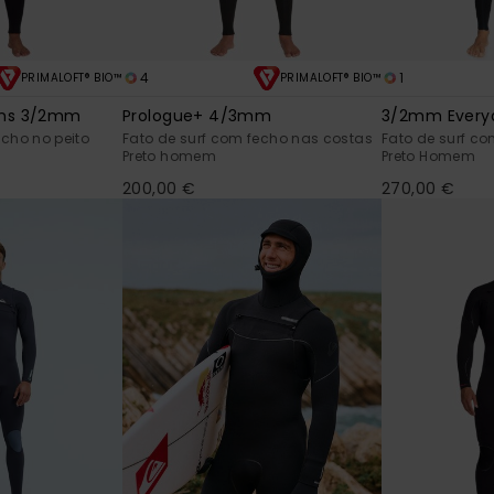
4
1
PRIMALOFT® BIO™
PRIMALOFT® BIO™
ons 3/2mm
Prologue+ 4/3mm
3/2mm Everyd
echo no peito
Fato de surf com fecho nas costas
Fato de surf c
Preto homem
Preto Homem
200,00 €
270,00 €