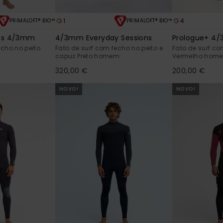
1
4
PRIMALOFT® BIO™
PRIMALOFT® BIO™
ons 4/3mm
4/3mm Everyday Sessions
Prologue+ 4
echo no peito
Fato de surf com fecho no peito e
Fato de surf c
capuz Preto homem
Vermelho hom
320,00 €
200,00 €
NOVO!
NOVO!