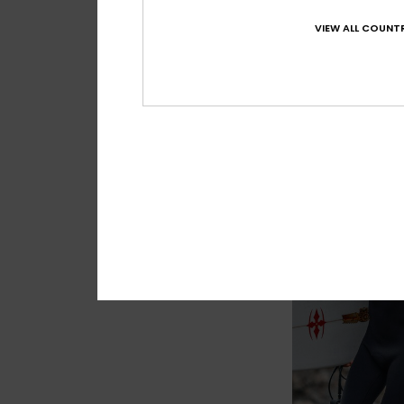
VIEW ALL COUNTR
1
Young Guns 4/
Fato de surf com f
Preto Homem
290,00 €