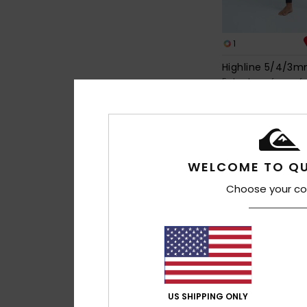
1
Highline 5/4/3
Fato de surf com f
Preto Homem
370,00 €
NOVO!
WELCOME TO QU
Choose your co
US SHIPPING ONLY