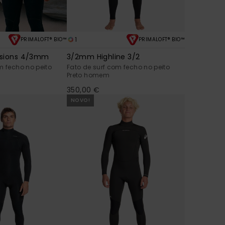
1
PRIMALOFT® BIO™
PRIMALOFT® BIO™
ssions 4/3mm
3/2mm Highline 3/2
m fecho no peito
Fato de surf com fecho no peito
Preto homem
350,00 €
NOVO!