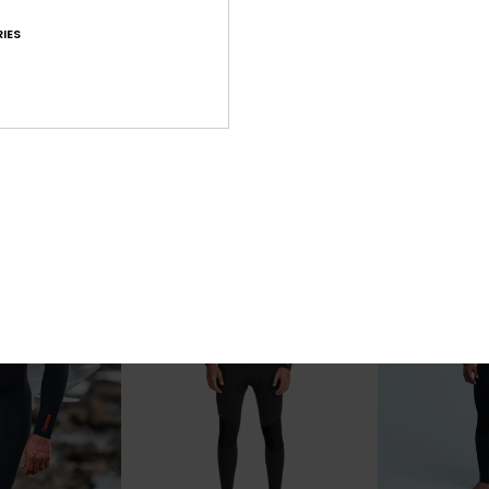
IES
1
2
PRIMALOFT® BIO™
PRIMALOFT® BIO™
3mm
Everyday Sessions 5/4/3mm
Young Guns
echo nas costas
Fato de surf com fecho no peito
Fato de surf co
Preto homem
Cinzento Hom
300,00 €
290,00 €
NOVO!