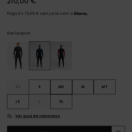
210,00 €
mais
frequentes e o
nosso
Paga 3 x 70,00 € sem juros com a
formulário de
contacto.
Seaport
Cor
Consultar
as FAQ
XS
S
MS
M
MT
LS
L
XL
Ver guia de tamanhos