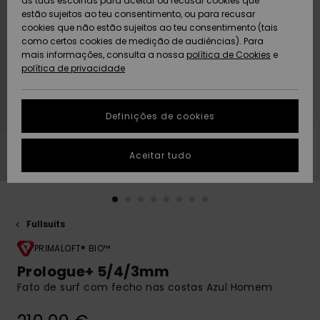
as tuas escolhas para aceitar ou recusar cookies que
Freedom
estão sujeitos ao teu consentimento, ou para recusar
cookies que não estão sujeitos ao teu consentimento (tais
AJUDA
Protecção de
como certos cookies de medição de audiências). Para
Artigos
Artigos
Community
dados
mais informações, consulta a nossa
recém-
recém-
política de Cookies
e
chegados
chegados
política de privacidade
SUSTAINABILITY
Guia de
tamanhos
LOCALIZADOR
Definições de cookies
Coleções
Highlights
DE LOJAS
Inicia uma
Aceitar tudo
CARTÃO
conversa para
PRESENTE
obteres a
resposta mais
rápida à tua
LISTA DE
pergunta.
DESEJO
Fullsuits
Iniciar uma
conversa
PRIMALOFT® BIO™
Prologue+ 5/4/3mm
Encontra
Fato de surf com fecho nas costas Azul Homem
respostas
para as
perguntas