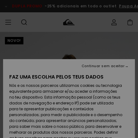
Avançar
para
DUPLA PROMO
-25% adicionais em todo o outlet
Poupa A
a
informação
do
produto
NOVO!
Acede à tua
HOMEM
Roupas
Roupas
Shop
Surf Shop
Artigos
Outlet
encomenda
Homem
Neve
Homem
Homem
MENINO
Envio
Acessórios
Acessórios
Artigos
Continuar sem aceitar
recém-
Surf Shop
Outlet
MULHER
chegados
Crianças
Artigos
Criança
FAZ UMA ESCOLHA PELOS TEUS DADOS
Devoluções
Neve
Nós e os nossos parceiros utilizamos cookies ou tecnologia
Calçado e
Calçado e
Criança
equivalente para armazenar e/ou aceder a informações
chinelos
chinelos
SURF
Pagamento
Highlights
Highlights
Outlet
no teu dispositivo. Esta informação pessoal (como os teus
Mulher
dados de navegação e endereço IP) pode ser utilizada
SNOW
Snow Shop
para te apresentar publicações e conteúdos
Cartão
Surfe/água
Surfe/água
Feminino
personalizados; para medir a publicidade e o desempenho
presente
Snow
Community
do conteúdo; para apresentar anúncios personalizados;
DUPLA
para saber mais sobre o nosso público; para desenvolver e
PROMO
melhorar os produtos dos nossos parceiros. Podes definir
Quiksilver
Snow
Neve
Highlights