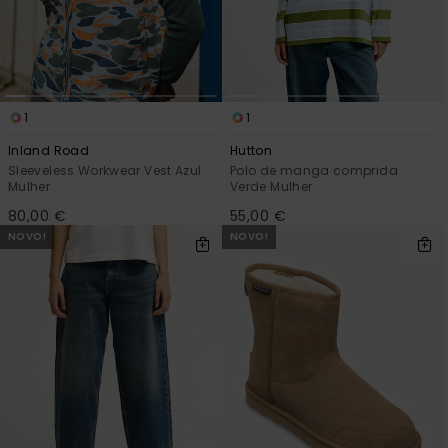
1
1
Inland Road
Hutton
Sleeveless Workwear Vest Azul
Polo de manga comprida
Mulher
Verde Mulher
80,00 €
55,00 €
NOVO!
NOVO!