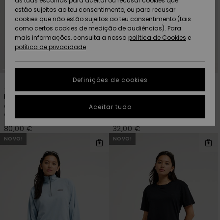
as tuas escolhas para aceitar ou recusar cookies que
Freedom
estão sujeitos ao teu consentimento, ou para recusar
cookies que não estão sujeitos ao teu consentimento (tais
AJUDA
Protecção de
como certos cookies de medição de audiências). Para
Artigos
Artigos
Community
dados
mais informações, consulta a nossa
recém-
recém-
política de Cookies
e
chegados
chegados
política de privacidade
SUSTAINABILITY
Guia de
tamanhos
LOCALIZADOR
Definições de cookies
2
4
Coleções
Highlights
DE LOJAS
Renek Polar
Standard
Inicia uma
Camisola de velo com fecho
T-shirt de manga curta Branco
Aceitar tudo
CARTÃO
conversa para
de correr na gola Verde Mulher
Mulher
PRESENTE
obteres a
resposta mais
80,00 €
32,00 €
rápida à tua
NOVO!
NOVO!
LISTA DE
pergunta.
DESEJO
Iniciar uma
conversa
Encontra
respostas
para as
perguntas