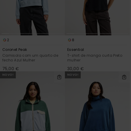
mais
frequentes e o
nosso
formulário de
contacto.
Consultar
as FAQ
2
8
Coronet Peak
Essential
Camisola com um quarto de
T-shirt de manga curta Preto
fecho Azul Mulher
mulher
75,00 €
30,00 €
NOVO!
NOVO!