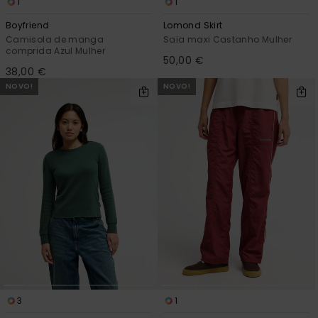
1
1
Boyfriend
Lomond Skirt
Camisola de manga
Saia maxi Castanho Mulher
comprida Azul Mulher
50,00 €
38,00 €
NOVO!
NOVO!
3
1