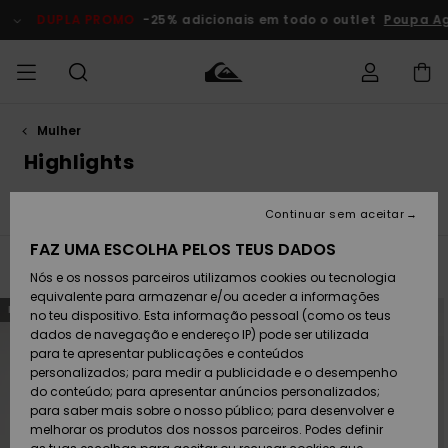
Avançar
para
DUPLA PROMO
-25% adicionais em todo o outlet
Poupa Agora
a
seleção
da
grelha
de
produtos
Mulher
Acede à tua
HOMEM
Roupas
Roupas
Shop
Surf Shop
Artigos
Outlet
encomenda
Highlights
Homem
Neve
Homem
Homem
MENINO
Envio
Faherty x Quiksilver
Back at It
Acessórios
Acessórios
Artigos
Continuar sem aceitar
recém-
Surf Shop
Outlet
MULHER
chegados
Crianças
Artigos
Criança
FAZ UMA ESCOLHA PELOS TEUS DADOS
Devoluções
Neve
Filtrar e Ordenar
69
Resultados
Nós e os nossos parceiros utilizamos cookies ou tecnologia
Calçado e
Calçado e
Criança
equivalente para armazenar e/ou aceder a informações
chinelos
chinelos
SURF
Avançar
Avançar
Pagamento
NOVO!
NOVO!
para
para
Highlights
Highlights
Outlet
no teu dispositivo. Esta informação pessoal (como os teus
procurar
ordenar
Mulher
critérios
por
dados de navegação e endereço IP) pode ser utilizada
de
SNOW
Snow Shop
filtragem
para te apresentar publicações e conteúdos
Cartão
Surfe/água
Surfe/água
Feminino
personalizados; para medir a publicidade e o desempenho
presente
Snow
Community
do conteúdo; para apresentar anúncios personalizados;
DUPLA
para saber mais sobre o nosso público; para desenvolver e
PROMO
melhorar os produtos dos nossos parceiros. Podes definir
Quiksilver
Snow
Neve
Highlights