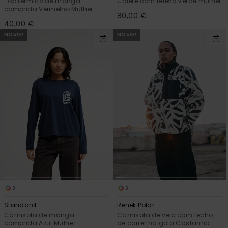
Top térmico de manga
Colete com relevo Verde mulher
comprida Vermelho Mulher
80,00 €
40,00 €
NOVO!
NOVO!
2
2
Standard
Renek Polar
Camisola de manga
Camisola de velo com fecho
comprida Azul Mulher
de correr na gola Castanho