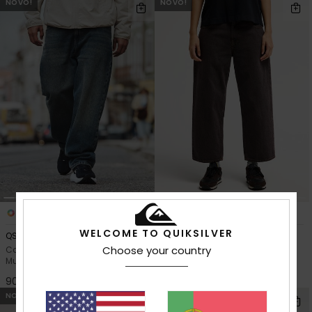
NOVO!
NOVO!
2
2
WELCOME TO QUIKSILVER
QSW Skate Denim
QSW Wide Crop Denim
Choose your country
Calça jeans Skate Fit Azul
Calça jeans de corte amplo
Mulher
Azul Mulher
90,00 €
85,00 €
NOVO!
NOVO!