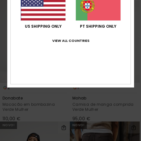
US SHIPPING ONLY
PT SHIPPING ONLY
VIEW ALL COUNTRIES
2
1
Donabate
Mohab
Macacão em bombazina
Camisa de manga comprida
Verde Mulher
Verde Mulher
110,00 €
95,00 €
NOVO!
NOVO!