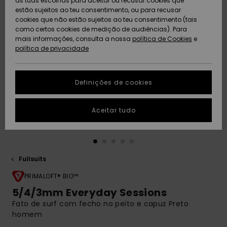
as tuas escolhas para aceitar ou recusar cookies que
Freedom
estão sujeitos ao teu consentimento, ou para recusar
cookies que não estão sujeitos ao teu consentimento (tais
AJUDA
Protecção de
como certos cookies de medição de audiências). Para
Artigos
Artigos
Community
dados
mais informações, consulta a nossa
recém-
recém-
política de Cookies
e
chegados
chegados
política de privacidade
SUSTAINABILITY
Guia de
tamanhos
LOCALIZADOR
Definições de cookies
Coleções
Highlights
DE LOJAS
Inicia uma
Aceitar tudo
CARTÃO
conversa para
PRESENTE
obteres a
resposta mais
rápida à tua
LISTA DE
pergunta.
DESEJO
Fullsuits
Iniciar uma
conversa
PRIMALOFT® BIO™
5/4/3mm Everyday Sessions
Encontra
Fato de surf com fecho no peito e capuz Preto
respostas
para as
homem
perguntas