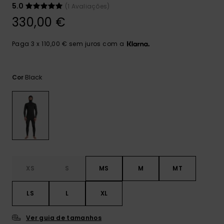
mais
5.0
(1 Avaliações)
frequentes e o
330,00 €
nosso
formulário de
contacto.
Paga 3 x 110,00 € sem juros com a
Consultar
as FAQ
Black
Cor
XS
S
MS
M
MT
LS
L
XL
Ver guia de tamanhos