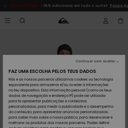
Avançar
para
DUPLA PROMO
-25% adicionais em todo o outlet
Poupa A
a
informação
do
produto
Acede à tua
HOMEM
Roupas
Roupas
Shop
Surf Shop
Artigos
Outlet
encomenda
Homem
Neve
Homem
Homem
MENINO
Envio
Acessórios
Acessórios
Artigos
Continuar sem aceitar
recém-
Surf Shop
Outlet
MULHER
chegados
Crianças
Artigos
Criança
FAZ UMA ESCOLHA PELOS TEUS DADOS
Devoluções
Neve
Nós e os nossos parceiros utilizamos cookies ou tecnologia
Calçado e
Calçado e
Criança
equivalente para armazenar e/ou aceder a informações
chinelos
chinelos
SURF
Pagamento
Highlights
Highlights
Outlet
no teu dispositivo. Esta informação pessoal (como os teus
Mulher
dados de navegação e endereço IP) pode ser utilizada
SNOW
Snow Shop
para te apresentar publicações e conteúdos
Cartão
Surfe/água
Surfe/água
Feminino
personalizados; para medir a publicidade e o desempenho
presente
Snow
Community
do conteúdo; para apresentar anúncios personalizados;
DUPLA
para saber mais sobre o nosso público; para desenvolver e
PROMO
melhorar os produtos dos nossos parceiros. Podes definir
Quiksilver
Snow
Neve
Highlights