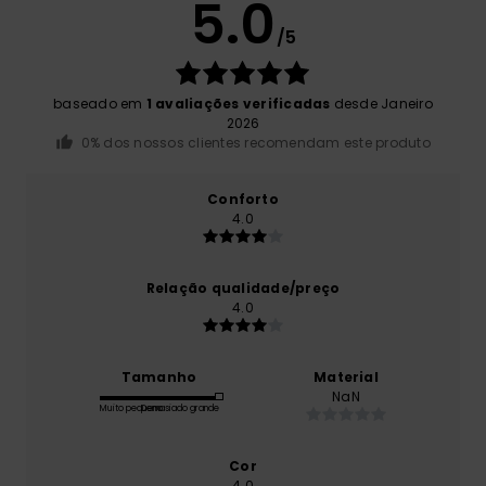
5.0
/5
baseado em
1 avaliações verificadas
desde Janeiro
2026
0% dos nossos clientes recomendam este produto
Conforto
4.0
Relação qualidade/preço
4.0
Tamanho
Material
NaN
Muito pequeno
Demasiado grande
Cor
4.0