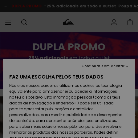
Passar
para
DUPLA PROMO
-25% adicionais em todo o outlet
Poupa A
o
conteúdo
Acede à tua
DUPLA PROMO
HOMEM
Roupas
Roupas
Shop
Surf Shop
Artigos
Outlet
encomenda
Homem
Neve
Homem
Homem
25% adicionais
em todo o outlet
MENINO
Envio
Acessórios
Acessórios
Artigos
Continuar sem aceitar
recém-
Surf Shop
Outlet
Poupa Agora
MULHER
chegados
Crianças
Artigos
Criança
FAZ UMA ESCOLHA PELOS TEUS DADOS
Devoluções
Neve
Nós e os nossos parceiros utilizamos cookies ou tecnologia
Calçado e
Calçado e
Criança
equivalente para armazenar e/ou aceder a informações
chinelos
chinelos
SURF
Pagamento
Highlights
Highlights
Outlet
no teu dispositivo. Esta informação pessoal (como os teus
Mulher
dados de navegação e endereço IP) pode ser utilizada
SNOW
Snow Shop
para te apresentar publicações e conteúdos
Cartão
Surfe/água
Surfe/água
Feminino
personalizados; para medir a publicidade e o desempenho
presente
Snow
Community
do conteúdo; para apresentar anúncios personalizados;
DUPLA
para saber mais sobre o nosso público; para desenvolver e
PROMO
melhorar os produtos dos nossos parceiros. Podes definir
Quiksilver
Snow
Neve
Highlights