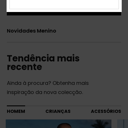
Saiba mais
Novidades Menino
Tendência mais
recente
Ainda à procura? Obtenha mais
inspiração da nova colecção.
HOMEM
CRIANÇAS
ACESSÓRIOS