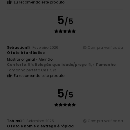
Eu recomendo este produto
5
/5
Sebastian
18. Fevereiro 2026
Compra verificada
O fato é fantástico
Mostrar original - Alemão
Conforto
: 5
Relação qualidade/preço
: 5
Tamanho
:
/5
/5
Tamanho perfeito
Cor
: 5
/5
Eu recomendo este produto
5
/5
Tobias
30. Setembro 2025
Compra verificada
O fato é bom e a entrega é rápida