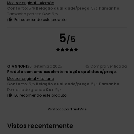
Mostrar original - Alemão
Conforto
: 5
Relação qualidade/preço
: 5
Tamanho
:
/5
/5
Tamanho perfeito
Cor
: 5
/5
Eu recomendo este produto
5
/5
GIANNONI
26. Setembro 2025
Compra verificada
Produto com uma excelente relação qualidade/preço.
Mostrar original - Italiano
Conforto
: 5
Relação qualidade/preço
: 5
Tamanho
:
/5
/5
Demasiado grande
Cor
: 5
/5
Eu recomendo este produto
Verificado por
TrustVille
Vistos recentemente