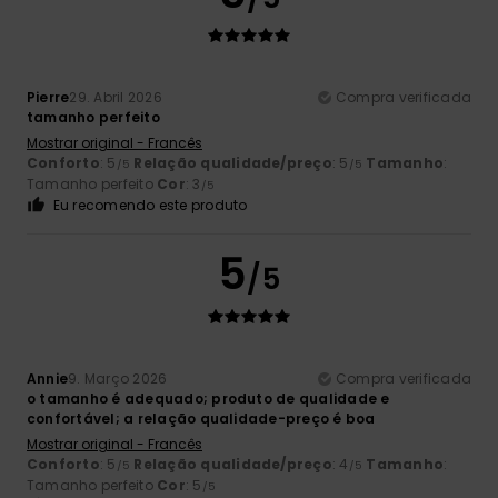
Pierre
29. Abril 2026
Compra verificada
tamanho perfeito
Mostrar original - Francês
Conforto
: 5
Relação qualidade/preço
: 5
Tamanho
:
/5
/5
Tamanho perfeito
Cor
: 3
/5
Eu recomendo este produto
5
/5
Annie
9. Março 2026
Compra verificada
o tamanho é adequado; produto de qualidade e
confortável; a relação qualidade-preço é boa
Mostrar original - Francês
Conforto
: 5
Relação qualidade/preço
: 4
Tamanho
:
/5
/5
Tamanho perfeito
Cor
: 5
/5