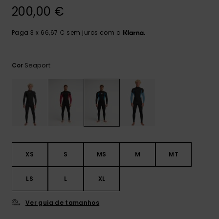
mais
200,00 €
frequentes e o
nosso
formulário de
Paga 3 x 66,67 € sem juros com a
contacto.
Consultar
as FAQ
Seaport
Cor
XS
S
MS
M
MT
LS
L
XL
Ver guia de tamanhos