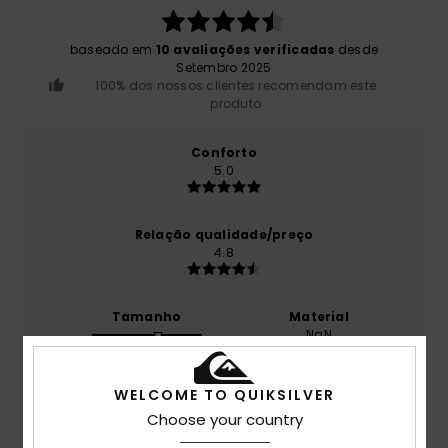
baseado em
10 avaliações verificadas
desde
Setembro 2025
100% dos nossos clientes recomendam este
produto
Conforto
5.0
Relação qualidade/preço
4.8
Tamanho
Material
NaN
Muito pequeno
Demasiado grande
WELCOME TO QUIKSILVER
Cor
4.6
Choose your country