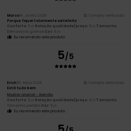
Marco
14. Junho 2026
Compra verificada
Porque fiquei totalmente satisfeito
Conforto
: 5
Relação qualidade/preço
: 5
Tamanho
:
/5
/5
Demasiado grande
Cor
: 5
/5
Eu recomendo este produto
5
/5
Erich
25. Maio 2026
Compra verificada
Está tudo bem
Mostrar original - Alemão
Conforto
: 5
Relação qualidade/preço
: 4
Tamanho
:
/5
/5
Tamanho perfeito
Cor
: 5
/5
Eu recomendo este produto
5
/5