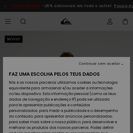
Avançar
para
DUPLA PROMO
-25% adicionais em todo o outlet
Poupa Ago
a
informação
do
produto
NOVO!
Acede à tua
HOMEM
Roupas
Roupas
Shop
Surf Shop
Artigos
Outlet
encomenda
Homem
Neve
Homem
Homem
MENINO
Envio
Acessórios
Acessórios
Artigos
Continuar sem aceitar
recém-
Surf Shop
Outlet
MULHER
chegados
Crianças
Artigos
Criança
FAZ UMA ESCOLHA PELOS TEUS DADOS
Devoluções
Neve
Nós e os nossos parceiros utilizamos cookies ou tecnologia
Calçado e
Calçado e
Criança
equivalente para armazenar e/ou aceder a informações
chinelos
chinelos
SURF
Pagamento
Highlights
Highlights
Outlet
no teu dispositivo. Esta informação pessoal (como os teus
Mulher
dados de navegação e endereço IP) pode ser utilizada
SNOW
Snow Shop
para te apresentar publicações e conteúdos
Cartão
Surfe/água
Surfe/água
Feminino
personalizados; para medir a publicidade e o desempenho
presente
Snow
Community
do conteúdo; para apresentar anúncios personalizados;
DUPLA
para saber mais sobre o nosso público; para desenvolver e
PROMO
melhorar os produtos dos nossos parceiros. Podes definir
Quiksilver
Snow
Neve
Highlights