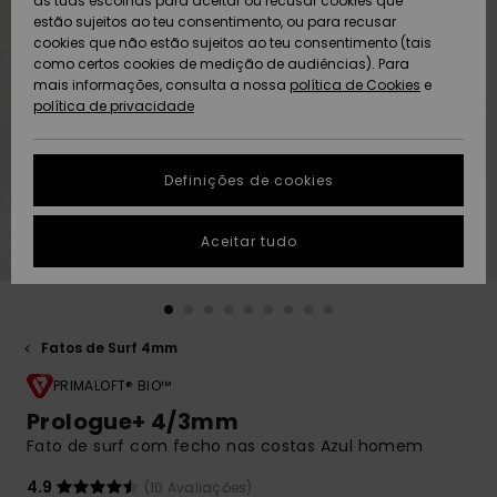
as tuas escolhas para aceitar ou recusar cookies que
Freedom
estão sujeitos ao teu consentimento, ou para recusar
cookies que não estão sujeitos ao teu consentimento (tais
AJUDA
Protecção de
como certos cookies de medição de audiências). Para
Artigos
Artigos
Community
dados
mais informações, consulta a nossa
recém-
recém-
política de Cookies
e
chegados
chegados
política de privacidade
SUSTAINABILITY
Guia de
tamanhos
LOCALIZADOR
Definições de cookies
Coleções
Highlights
DE LOJAS
Inicia uma
Aceitar tudo
CARTÃO
conversa para
PRESENTE
obteres a
resposta mais
rápida à tua
LISTA DE
pergunta.
DESEJO
Fatos de Surf 4mm
Iniciar uma
conversa
PRIMALOFT® BIO™
Prologue+ 4/3mm
Encontra
Fato de surf com fecho nas costas Azul homem
respostas
para as
perguntas
4.9
(10 Avaliações)