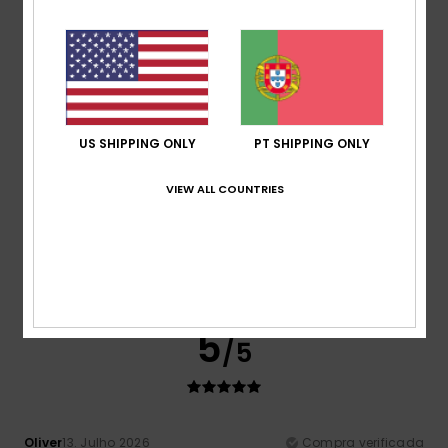
4
/5
US SHIPPING ONLY
PT SHIPPING ONLY
Sebastien
13. Julho 2026
Compra verificada
VIEW ALL COUNTRIES
A cor vermelha na imagem do site do fato de mergulho não
corresponde à cor real, que é mais bem bordô
Mostrar original - Francês
Conforto
: 5
Relação qualidade/preço
: 5
Tamanho
:
/5
/5
Tamanho perfeito
Cor
: 3
/5
Eu recomendo este produto
5
/5
Oliver
13. Julho 2026
Compra verificada