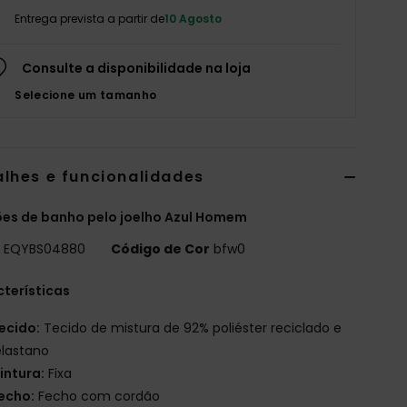
Entrega prevista a partir de
10 Agosto
Consulte a disponibilidade na loja
Selecione um tamanho
alhes e funcionalidades
es de banho pelo joelho Azul Homem
o
EQYBS04880
Código de Cor
bfw0
terísticas
ecido:
Tecido de mistura de 92% poliéster reciclado e
elastano
intura:
Fixa
echo:
Fecho com cordão