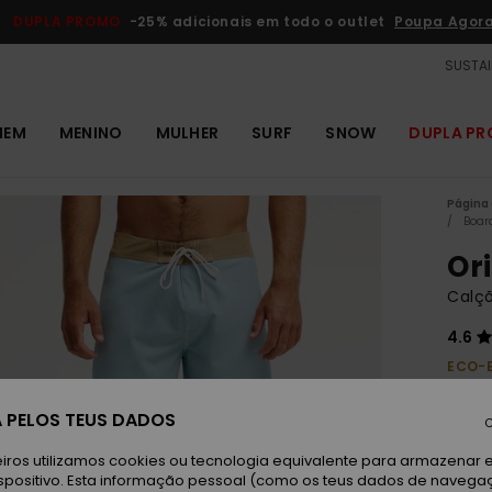
DUPLA PROMO
-25% adicionais em todo o outlet
Poupa Agor
SUSTAI
MEM
MENINO
MULHER
SURF
SNOW
DUPLA P
Página 
Boar
Ori
Calç
4.6
ECO-
70,
 PELOS TEUS DADOS
C
Paga 
iros utilizamos cookies ou tecnologia equivalente para armazenar 
spositivo. Esta informação pessoal (como os teus dados de navega