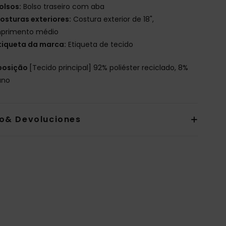
olsos:
Bolso traseiro com aba
osturas exteriores:
Costura exterior de 18",
primento médio
tiqueta da marca:
Etiqueta de tecido
osição
[Tecido principal] 92% poliéster reciclado, 8%
ano
io& Devoluciones