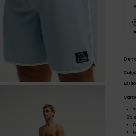
Det
Calçõ
Estil
Carac
T
8% 
C
F