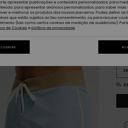
ra te apresentar publicações e conteúdos personalizados; para medi
eúdo; para apresentar anúncios personalizados; para saber mais 
St
Cor
lver e melhorar os produtos dos nossos parceiros. Podes definir as 
okies que estão sujeitos ao teu consentimento, ou para recusar coo
ntimento (tais como certos cookies de medição de audiências). Par
tica de Cookies
e
política de privacidade
 cookies
Ace
28
3
Ve