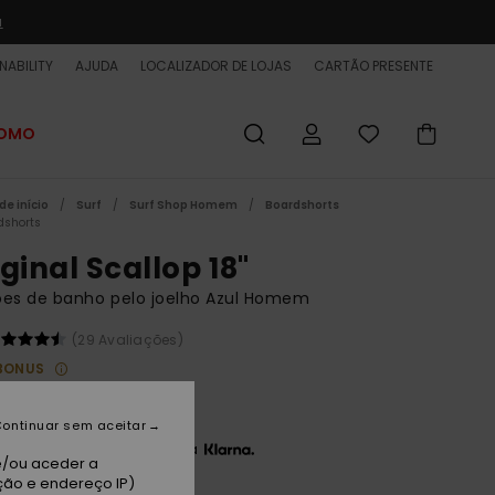
a
NABILITY
AJUDA
LOCALIZADOR DE LOJAS
CARTÃO PRESENTE
ROMO
de início
Surf
Surf Shop Homem
Boardshorts
dshorts
ginal Scallop 18"
ões de banho pelo joelho Azul Homem
(29 Avaliações)
BONUS
00 €
ontinuar sem aceitar
3 x 23,33 € sem juros com a
e/ou aceder a
ção e endereço IP)