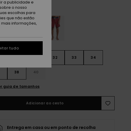
r a publicidade e
sobre o nosso
erling Blue
tuas escolhas para
kies que não estão
a mais informações,
itar tudo
30
31
32
33
34
6
38
40
r guia de tamanhos
Adicionar ao cesto
Entrega em casa ou em ponto de recolha