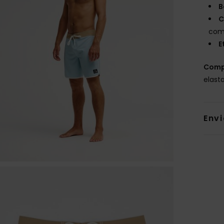
B
C
com
E
Comp
elast
Env