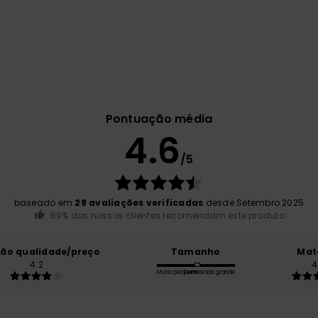
Pontuação média
4.6
/5
baseado em
29 avaliações verificadas
desde Setembro 2025
69% dos nossos clientes recomendam este produto
ção qualidade/preço
Tamanho
Mat
4.2
4
Muito pequeno
Demasiado grande