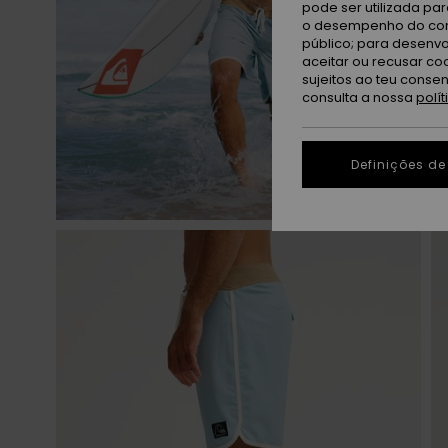
pode ser utilizada pa
o desempenho do cont
público; para desenvo
aceitar ou recusar co
sujeitos ao teu conse
consulta a nossa
polí
Definições de