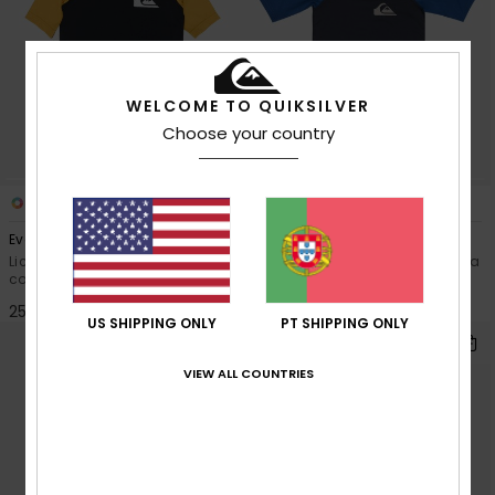
WELCOME TO QUIKSILVER
Choose your country
2
2
Everyday Upf50
Everyday Upf50
Licra protetora de manga curta
Licra protetora de manga curta
com UPF 50 Preto Rapazes 2-7
com UPF 50 Azul Rapazes 2-7
25,00 €
25,00 €
US SHIPPING ONLY
PT SHIPPING ONLY
VIEW ALL COUNTRIES