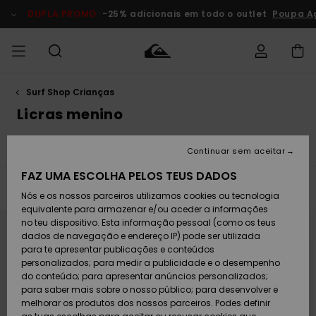
Avançar
para
DUPLA PROMO
-25% adicionais em todo o outlet
Poupa A
a
seleção
da
grelha
de
produtos
Surf Shop Crianças
Acede à tua
HOMEM
Roupas
Roupas
Shop
Surf Shop
Artigos
Outlet
encomenda
Licras menino
Homem
Neve
Homem
Homem
MENINO
Envio
all
Licras Menino
Bermudas
Fatos de Surf Menino
Acessórios
Acessórios
Artigos
Continuar sem aceitar
recém-
Surf Shop
Outlet
MULHER
chegados
Crianças
Artigos
Criança
FAZ UMA ESCOLHA PELOS TEUS DADOS
Devoluções
Neve
Filtrar e Ordenar
15
Resultados
Nós e os nossos parceiros utilizamos cookies ou tecnologia
Calçado e
Calçado e
Criança
equivalente para armazenar e/ou aceder a informações
chinelos
chinelos
SURF
Avançar
Avançar
Pagamento
para
para
Highlights
Highlights
Outlet
no teu dispositivo. Esta informação pessoal (como os teus
procurar
ordenar
Mulher
critérios
por
dados de navegação e endereço IP) pode ser utilizada
de
SNOW
Snow Shop
filtragem
para te apresentar publicações e conteúdos
Cartão
Surfe/água
Surfe/água
Feminino
personalizados; para medir a publicidade e o desempenho
presente
Snow
Community
do conteúdo; para apresentar anúncios personalizados;
DUPLA
para saber mais sobre o nosso público; para desenvolver e
PROMO
melhorar os produtos dos nossos parceiros. Podes definir
Quiksilver
Snow
Neve
Highlights