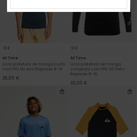
2
2
All Time
All Time
Licra protetora de manga curta
Licra protetora de manga
com FPU 50 Azul Rapazes 8-16
comprida com FPU 50 Preto
Rapazes 8-16
25,00 €
32,00 €