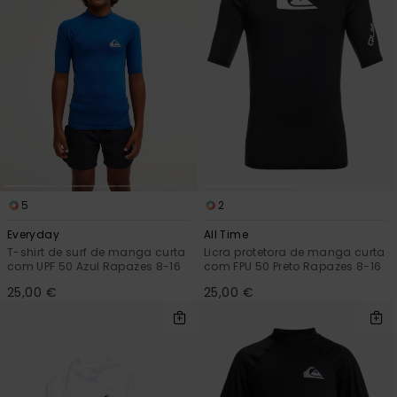
mais
frequentes e o
nosso
formulário de
contacto.
Consultar
as FAQ
5
2
Everyday
All Time
T-shirt de surf de manga curta
Licra protetora de manga curta
com UPF 50 Azul Rapazes 8-16
com FPU 50 Preto Rapazes 8-16
25,00 €
25,00 €