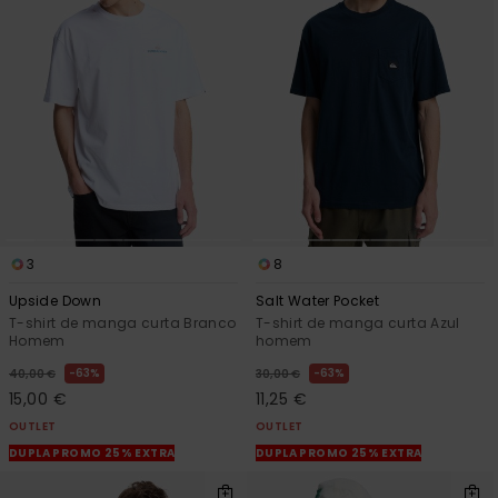
3
8
Upside Down
Salt Water Pocket
T-shirt de manga curta Branco
T-shirt de manga curta Azul
Homem
homem
63%
63%
40,00 €
30,00 €
15,00 €
11,25 €
OUTLET
OUTLET
DUPLA PROMO 25% EXTRA
DUPLA PROMO 25% EXTRA