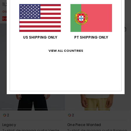
11,25 €
15,00 €
OUTLET
OUTLET
DUPLA PROMO 25% EXTRA
DUPLA PROMO 25% EXTRA
US SHIPPING ONLY
PT SHIPPING ONLY
VIEW ALL COUNTRIES
2
2
Legacy
One Piece Wanted
T-shirt de manga curta Verde
T-shirt de manga curta Branco