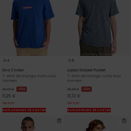
4
5
Dna Clicker
Lopaz Striped Pocket
T-shirt de manga curta Azul
T-shirt de manga curta Azul
homem
Homem
63%
63%
30,00 €
35,00 €
11,25 €
13,12 €
OUTLET
OUTLET
DUPLA PROMO 25% EXTRA
DUPLA PROMO 25% EXTRA