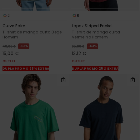
2
6
Curve Palm
Lopaz Striped Pocket
T-shirt de manga curta Bege
T-shirt de manga curta
Homem
Vermelho Homem
63%
63%
40,00 €
35,00 €
15,00 €
13,12 €
OUTLET
OUTLET
DUPLA PROMO 25% EXTRA
DUPLA PROMO 25% EXTRA