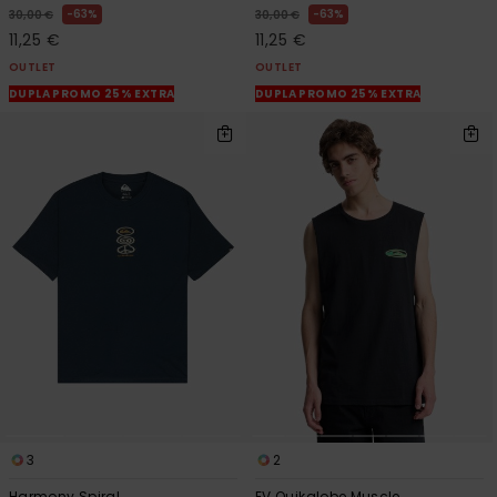
63%
63%
30,00 €
30,00 €
11,25 €
11,25 €
OUTLET
OUTLET
DUPLA PROMO 25% EXTRA
DUPLA PROMO 25% EXTRA
3
2
Harmony Spiral
EV Quikglobe Muscle