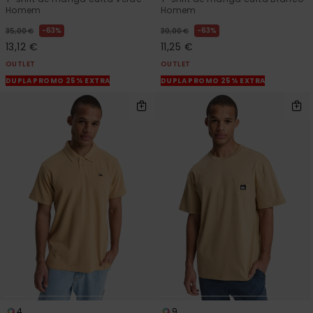
Homem
Homem
63%
63%
35,00 €
30,00 €
13,12 €
11,25 €
OUTLET
OUTLET
DUPLA PROMO 25% EXTRA
DUPLA PROMO 25% EXTRA
4
9