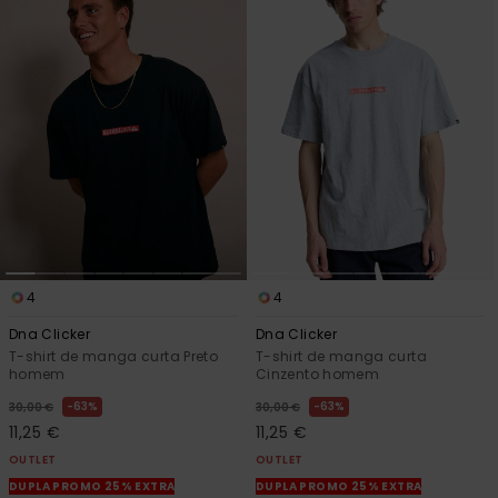
4
4
Dna Clicker
Dna Clicker
T-shirt de manga curta Preto
T-shirt de manga curta
homem
Cinzento homem
63%
63%
30,00 €
30,00 €
11,25 €
11,25 €
OUTLET
OUTLET
DUPLA PROMO 25% EXTRA
DUPLA PROMO 25% EXTRA