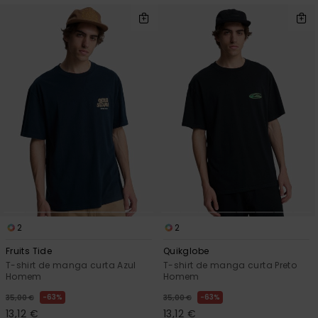
2
2
Fruits Tide
Quikglobe
T-shirt de manga curta Azul
T-shirt de manga curta Preto
Homem
Homem
63%
63%
35,00 €
35,00 €
13,12 €
13,12 €