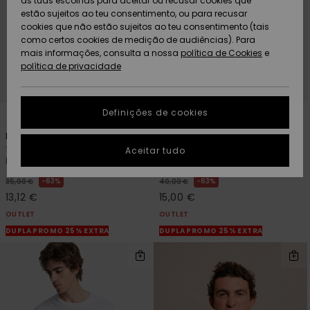
as tuas escolhas para aceitar ou recusar cookies que
Freedom
estão sujeitos ao teu consentimento, ou para recusar
cookies que não estão sujeitos ao teu consentimento (tais
AJUDA
Protecção de
como certos cookies de medição de audiências). Para
Artigos
Artigos
Community
dados
mais informações, consulta a nossa
recém-
recém-
política de Cookies
e
chegados
chegados
política de privacidade
SUSTAINABILITY
Guia de
tamanhos
LOCALIZADOR
Definições de cookies
2
3
Coleções
Highlights
DE LOJAS
Hellbender
Oxni Washed
Inicia uma
T-shirt de manga curta Preto
T-shirt de manga curta Bege
Aceitar tudo
CARTÃO
conversa para
Homem
Homem
PRESENTE
obteres a
resposta mais
63%
63%
35,00 €
40,00 €
rápida à tua
13,12 €
15,00 €
LISTA DE
pergunta.
DESEJO
OUTLET
OUTLET
Iniciar uma
DUPLA PROMO 25% EXTRA
DUPLA PROMO 25% EXTRA
conversa
Encontra
respostas
para as
perguntas