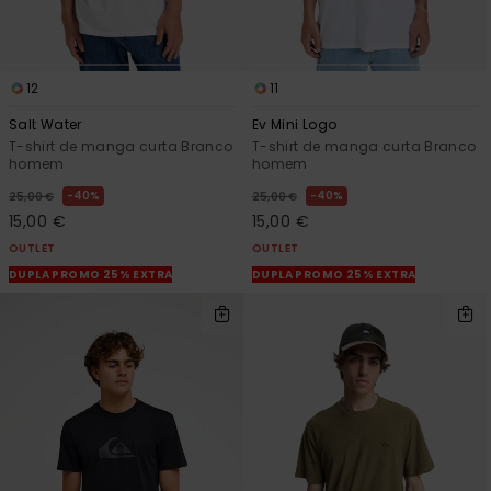
12
11
Salt Water
Ev Mini Logo
T-shirt de manga curta Branco
T-shirt de manga curta Branco
homem
homem
40%
40%
25,00 €
25,00 €
15,00 €
15,00 €
OUTLET
OUTLET
DUPLA PROMO 25% EXTRA
DUPLA PROMO 25% EXTRA