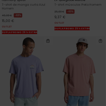
T-shirt de manga curta Azul
T-shirt músculos Preto Homem
Homem
63%
25,00 €
63%
40,00 €
9,37 €
15,00 €
OUTLET
OUTLET
DUPLA PROMO 25% EXTRA
DUPLA PROMO 25% EXTRA