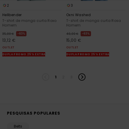
2
3
Hellbender
Oxni Washed
T-shirt de manga curta Roxo
T-shirt de manga curta Rosa
Homem
Homem
63%
63%
35,00 €
40,00 €
13,12 €
15,00 €
OUTLET
OUTLET
DUPLA PROMO 25% EXTRA
DUPLA PROMO 25% EXTRA
1
2
3
PESQUISAS POPULARES
Belts