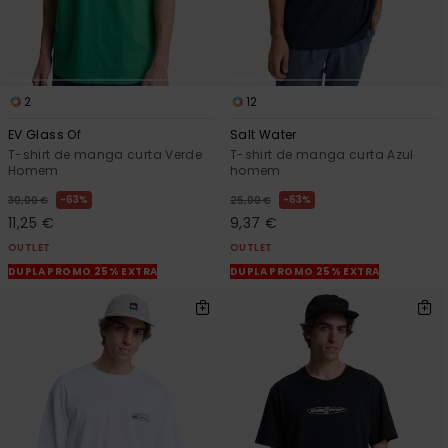
2
12
EV Glass Of
Salt Water
T-shirt de manga curta Verde
T-shirt de manga curta Azul
Homem
homem
63%
63%
30,00 €
25,00 €
11,25 €
9,37 €
OUTLET
OUTLET
DUPLA PROMO 25% EXTRA
DUPLA PROMO 25% EXTRA