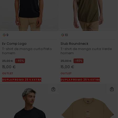
9
10
Ev Comp Logo
Slub Roundneck
T-shirt de manga curta Preto
T-shirt de manga curta Verde
homem
homem
40%
40%
25,00 €
25,00 €
15,00 €
15,00 €
OUTLET
OUTLET
DUPLA PROMO 25% EXTRA
DUPLA PROMO 25% EXTRA