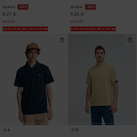
63%
63%
25,00 €
30,00 €
9,37 €
11,25 €
OUTLET
OUTLET
DUPLA PROMO 25% EXTRA
DUPLA PROMO 25% EXTRA
4
12