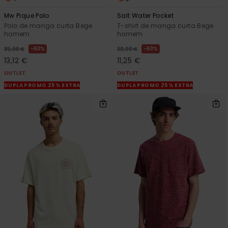
Mw Pique Polo
Salt Water Pocket
Polo de manga curta Bege
T-shirt de manga curta Bege
homem
homem
63%
63%
35,00 €
30,00 €
13,12 €
11,25 €
OUTLET
OUTLET
DUPLA PROMO 25% EXTRA
DUPLA PROMO 25% EXTRA