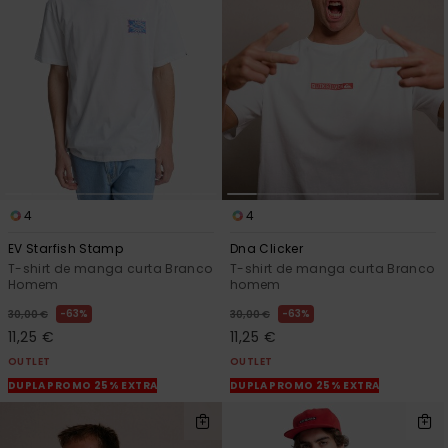
mais
frequentes e o
nosso
formulário de
contacto.
Consultar
as FAQ
4
4
EV Starfish Stamp
Dna Clicker
T-shirt de manga curta Branco
T-shirt de manga curta Branco
Homem
homem
63%
63%
30,00 €
30,00 €
11,25 €
11,25 €
OUTLET
OUTLET
DUPLA PROMO 25% EXTRA
DUPLA PROMO 25% EXTRA