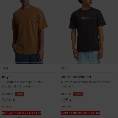
4
2
Bayi
One Piece Wanted
T-shirt de manga curta
T-shirt de manga curta Preto
Castanho Homem
Homem
63%
63%
32,00 €
30,00 €
12,00 €
11,25 €
OUTLET
OUTLET
DUPLA PROMO 25% EXTRA
DUPLA PROMO 25% EXTRA