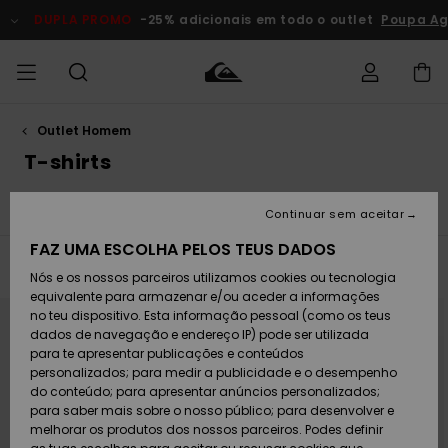
Avançar
para
DUPLA PROMO
-25% adicionais em todo o outlet
Poupa Agora
a
seleção
da
grelha
de
produtos
Outlet Homem
Acede à tua
HOMEM
Roupas
Roupas
Shop
Surf Shop
Artigos
Outlet
encomenda
T-shirts
Homem
Neve
Homem
Homem
MENINO
Envio
T-shirts
Sweatshirts
Jaquetas e Casacos
Camis
Acessórios
Acessórios
Artigos
Continuar sem aceitar
recém-
Surf Shop
Outlet
MULHER
chegados
Crianças
Artigos
Criança
FAZ UMA ESCOLHA PELOS TEUS DADOS
Devoluções
Neve
Filtrar e Ordenar
144
Resultados
Nós e os nossos parceiros utilizamos cookies ou tecnologia
Calçado e
Calçado e
Criança
equivalente para armazenar e/ou aceder a informações
chinelos
chinelos
SURF
Avançar
Avançar
Pagamento
para
para
Highlights
Highlights
Outlet
no teu dispositivo. Esta informação pessoal (como os teus
procurar
ordenar
Mulher
critérios
por
dados de navegação e endereço IP) pode ser utilizada
de
SNOW
Snow Shop
filtragem
para te apresentar publicações e conteúdos
Cartão
Surfe/água
Surfe/água
Feminino
personalizados; para medir a publicidade e o desempenho
presente
Snow
Community
do conteúdo; para apresentar anúncios personalizados;
DUPLA
para saber mais sobre o nosso público; para desenvolver e
PROMO
melhorar os produtos dos nossos parceiros. Podes definir
Quiksilver
Snow
Neve
Highlights