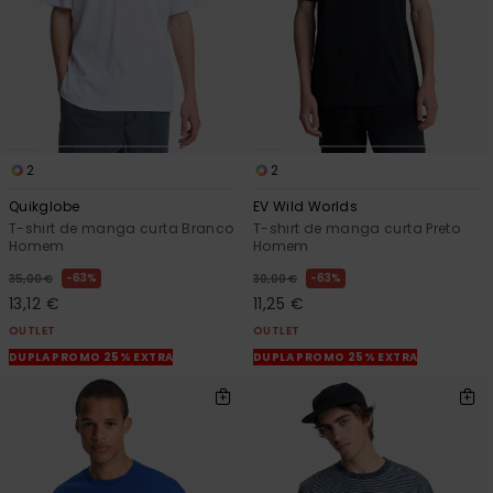
2
2
Quikglobe
EV Wild Worlds
T-shirt de manga curta Branco
T-shirt de manga curta Preto
Homem
Homem
63%
63%
35,00 €
30,00 €
13,12 €
11,25 €
OUTLET
OUTLET
DUPLA PROMO 25% EXTRA
DUPLA PROMO 25% EXTRA