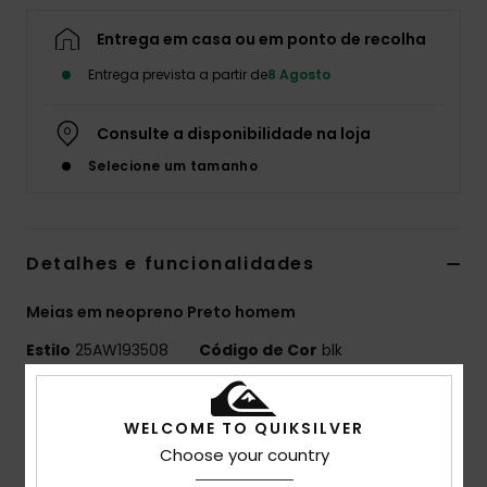
Entrega em casa ou em ponto de recolha
Entrega prevista a partir de
8 Agosto
Consulte a disponibilidade na loja
Selecione um tamanho
Detalhes e funcionalidades
Meias em neopreno Preto homem
Estilo
25AW193508
Código de Cor
blk
Características
WELCOME TO QUIKSILVER
MARATHON SESSIONS
Choose your country
Tecido exterior: CHAMPION STRETCH - 93,2% nylon