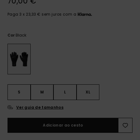
70,00 €
mais
frequentes e o
nosso
Paga 3 x 23,33 € sem juros com a
formulário de
contacto.
Black
Cor
Consultar
as FAQ
S
M
L
XL
Ver guia de tamanhos
Adicionar ao cesto