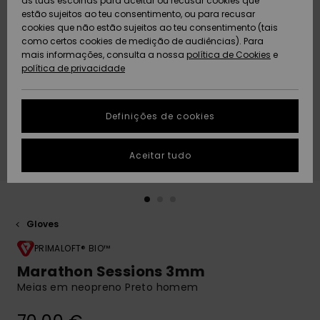
as tuas escolhas para aceitar ou recusar cookies que
Freedom
estão sujeitos ao teu consentimento, ou para recusar
cookies que não estão sujeitos ao teu consentimento (tais
AJUDA
Protecção de
como certos cookies de medição de audiências). Para
Artigos
Artigos
Community
dados
mais informações, consulta a nossa
recém-
recém-
política de Cookies
e
chegados
chegados
política de privacidade
SUSTAINABILITY
Guia de
tamanhos
LOCALIZADOR
Definições de cookies
Coleções
Highlights
DE LOJAS
Inicia uma
Aceitar tudo
CARTÃO
conversa para
PRESENTE
obteres a
resposta mais
rápida à tua
LISTA DE
pergunta.
DESEJO
Gloves
Iniciar uma
conversa
PRIMALOFT® BIO™
Marathon Sessions 3mm
Encontra
Meias em neopreno Preto homem
respostas
para as
perguntas