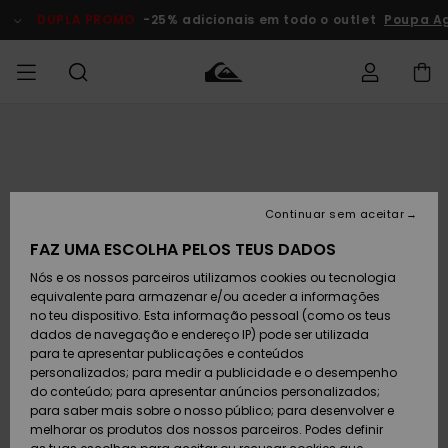
Avançar
para
DUPLA PROMO
-25% adicionais em todo o outlet
Poupa A
a
informação
do
produto
Acede à tua
HOMEM
Roupas
Roupas
Shop
Surf Shop
Artigos
Outlet
encomenda
Homem
Neve
Homem
Homem
MENINO
Envio
Acessórios
Acessórios
Artigos
Continuar sem aceitar
recém-
Surf Shop
Outlet
MULHER
chegados
Crianças
Artigos
Criança
FAZ UMA ESCOLHA PELOS TEUS DADOS
Devoluções
Neve
Nós e os nossos parceiros utilizamos cookies ou tecnologia
Calçado e
Calçado e
Criança
equivalente para armazenar e/ou aceder a informações
chinelos
chinelos
SURF
Pagamento
Highlights
Highlights
Outlet
no teu dispositivo. Esta informação pessoal (como os teus
Mulher
dados de navegação e endereço IP) pode ser utilizada
SNOW
Snow Shop
para te apresentar publicações e conteúdos
Cartão
Surfe/água
Surfe/água
Feminino
personalizados; para medir a publicidade e o desempenho
presente
Snow
Community
do conteúdo; para apresentar anúncios personalizados;
DUPLA
para saber mais sobre o nosso público; para desenvolver e
PROMO
melhorar os produtos dos nossos parceiros. Podes definir
Quiksilver
Snow
Neve
Highlights