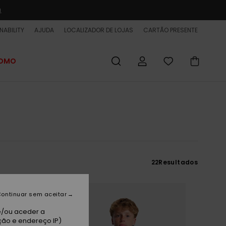
a
NABILITY
AJUDA
LOCALIZADOR DE LOJAS
CARTÃO PRESENTE
ROMO
22
Resultados
ontinuar sem aceitar
e/ou aceder a
ção e endereço IP)