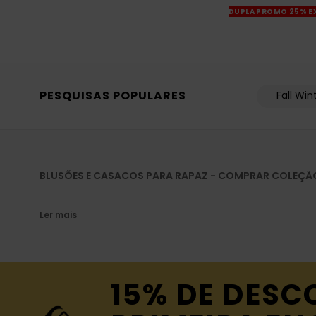
DUPLA PROMO 25% E
PESQUISAS POPULARES
Fall Win
BLUSÕES E CASACOS PARA RAPAZ - COMPRAR COLEÇÃ
Ler mais
15% DE DESC