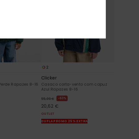
2
Clicker
Verde Rapazes 8-16
Casaco corta-vento com capuz
Azul Rapazes 8-16
63%
55,00 €
20,62 €
OUTLET
DUPLA PROMO 25% EXTRA