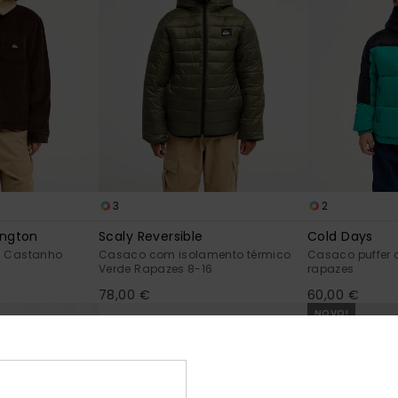
3
2
ington
Scaly Reversible
Cold Days
n Castanho
Casaco com isolamento térmico
Casaco puffer
Verde Rapazes 8-16
rapazes
78,00 €
60,00 €
NOVO!