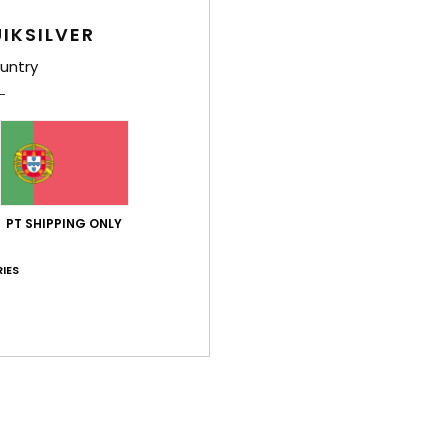
IKSILVER
untry
3
3
PT SHIPPING ONLY
Scaly
Scaly Reversi
IES
m capuz
Casaco isolante com capuz Azul
Casaco com is
rapazes 8-16
Preto Rapazes 
68,00 €
78,00 €
NOVO!