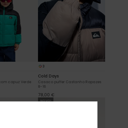
3
Cold Days
 com capuz Verde
Casaco puffer Castanho Rapazes
8-16
78,00 €
NOVO!