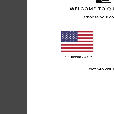
WELCOME TO QU
Choose your co
2
US SHIPPING ONLY
Cold Days
VIEW ALL COUNTR
Casaco puffer co
Castanho rapazes
60,00 €
NOVO!