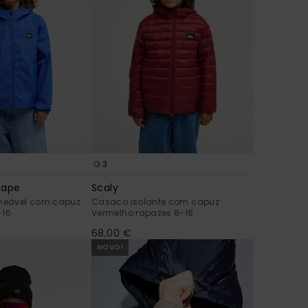
3
Tape
Scaly
eável com capuz
Casaco isolante com capuz
-16
Vermelho rapazes 8-16
68,00 €
NOVO!