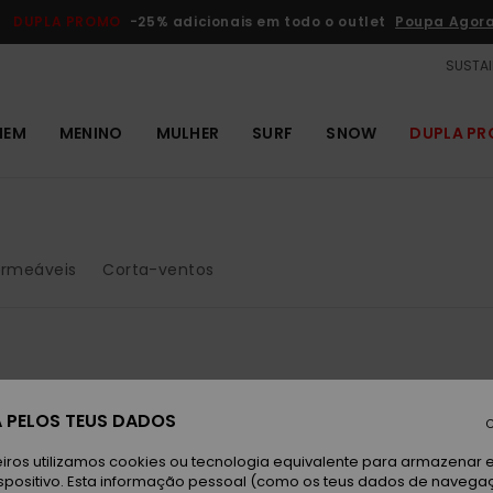
DUPLA PROMO
-25% adicionais em todo o outlet
Poupa Agor
SUSTAI
MEM
MENINO
MULHER
SURF
SNOW
DUPLA P
rmeáveis
Corta-ventos
NOVO!
 PELOS TEUS DADOS
C
iros utilizamos cookies ou tecnologia equivalente para armazenar 
spositivo. Esta informação pessoal (como os teus dados de navega