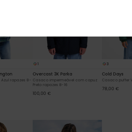
1
3
ington
Overcast 3K Parka
Cold Days
 Azul rapazes 8-
Casaco impermeável com capuz
Casaco puffer 
Preto rapazes 8-16
78,00 €
100,00 €