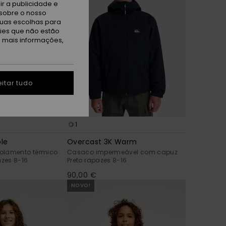
r a publicidade e
sobre o nosso
tuas escolhas para
kies que não estão
a mais informações,
itar tudo
1
ble
Overcast 3K Warm
olamento térmico
Casaco impermeável com capuz
zes 8-16
Preto rapazes 8-16
90,00 €
NOVO!