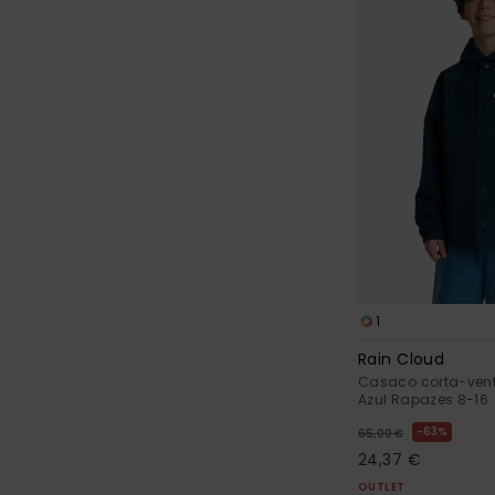
1
Rain Cloud
Casaco corta-ven
Azul Rapazes 8-16
63%
65,00 €
24,37 €
OUTLET