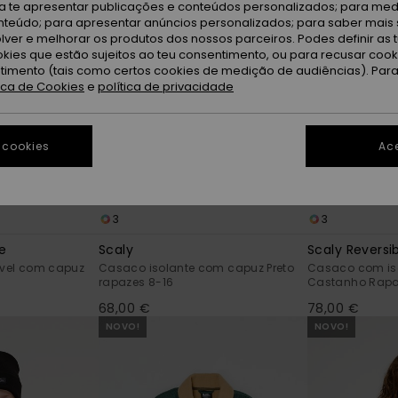
ra te apresentar publicações e conteúdos personalizados; para medi
eúdo; para apresentar anúncios personalizados; para saber mais 
lver e melhorar os produtos dos nossos parceiros. Podes definir as 
okies que estão sujeitos ao teu consentimento, ou para recusar coo
ntimento (tais como certos cookies de medição de audiências). Par
tica de Cookies
e
política de privacidade
 cookies
Ace
3
3
e
Scaly
Scaly Reversi
vel com capuz
Casaco isolante com capuz Preto
Casaco com is
rapazes 8-16
Castanho Rapa
68,00 €
78,00 €
NOVO!
NOVO!