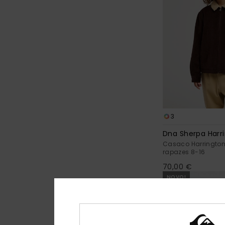
3
Dna Sherpa Harr
Casaco Harringto
rapazes 8-16
70,00 €
NOVO!