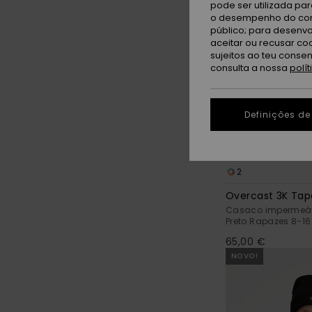
pode ser utilizada pa
o desempenho do cont
público; para desenvo
aceitar ou recusar co
sujeitos ao teu conse
consulta a nossa
polí
Definições de
2
Overcast 3K Tap
Casaco impermeá
Preto Rapazes 8-16
65,00 €
NOVO!