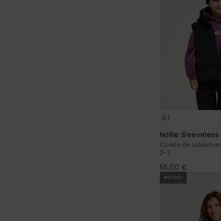
1
Nollie Sleeveless
Colete de isolamen
2-7
55,00 €
NOVO!