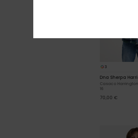
3
Dna Sherpa Harr
Casaco Harrington
16
70,00 €