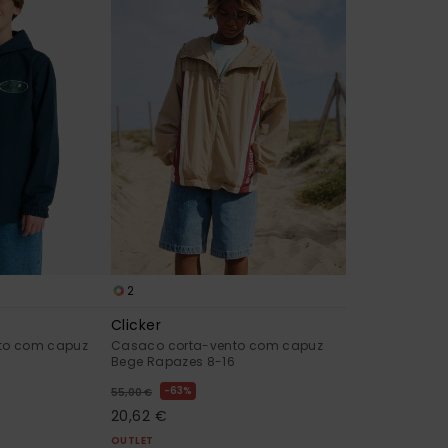
2
Clicker
to com capuz
Casaco corta-vento com capuz
Bege Rapazes 8-16
63%
55,00 €
20,62 €
OUTLET