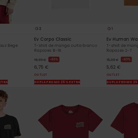
3
1
Ev Corpo Classic
Ev Human Wa
puz Bege
T-shirt de manga curta Branco
T-shirt de man
Rapazes 8-16
Rapazes 2-7
63%
63%
18,00 €
15,00 €
6,75 €
5,62 €
OUTLET
OUTLET
XTRA
DUPLA PROMO 25% EXTRA
DUPLA PROMO 25