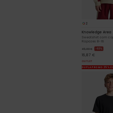
2
Knowledge Area
Sweatshirt com ca
Rapazes 8-16
63%
45,00 €
16,87 €
OUTLET
DUPLA PROMO 25% E