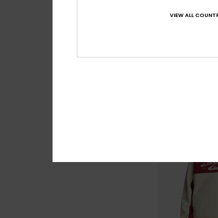
2
VIEW ALL COUNTR
Ev Animal Surfer
T-shirt de manga 
Rapazes 2-7
63%
18,00 €
6,75 €
OUTLET
DUPLA PROMO 25% E