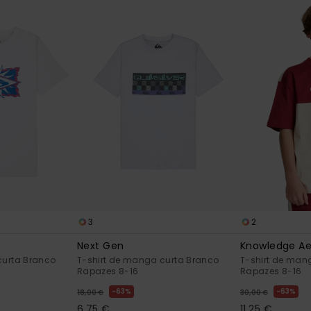
3
2
Next Gen
Knowledge Ae
curta Branco
T-shirt de manga curta Branco
T-shirt de man
Rapazes 8-16
Rapazes 8-16
63%
63%
18,00 €
30,00 €
6,75 €
11,25 €