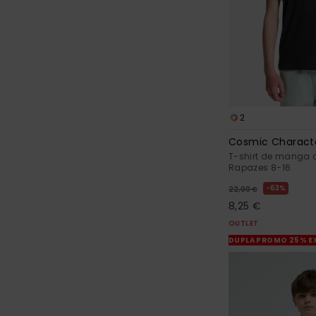
2
Cosmic Charact
T-shirt de manga c
Rapazes 8-16
63%
22,00 €
8,25 €
OUTLET
DUPLA PROMO 25% E