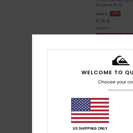
T-shirt de manga c
Rapazes 8-16
63%
18,00 €
6,75 €
OUTLET
DUPLA PROMO 25% E
WELCOME TO QU
Choose your co
US SHIPPING ONLY