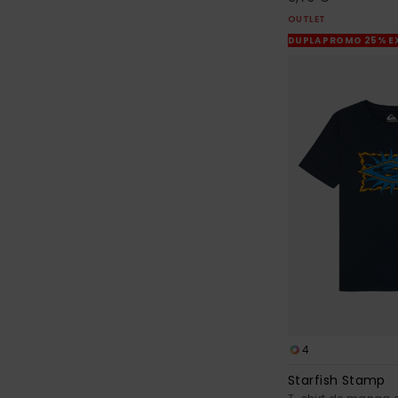
OUTLET
DUPLA PROMO 25% E
4
Starfish Stamp