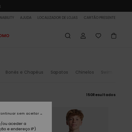
a
NABILITY
AJUDA
LOCALIZADOR DE LOJAS
CARTÃO PRESENTE
ROMO
Bonés e Chapéus
Sapatos
Chinelos
Swim
Surf
150
Resultados
ontinuar sem aceitar
e/ou aceder a
ção e endereço IP)