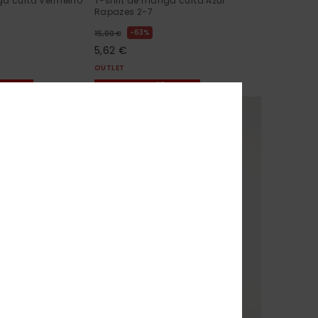
ga curta Vermelho
T-shirt de manga curta Azul
Rapazes 2-7
63%
15,00 €
5,62 €
OUTLET
% EXTRA
DUPLA PROMO 25% EXTRA