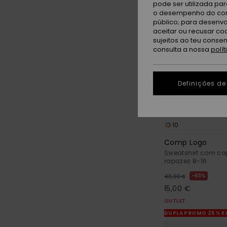
pode ser utilizada pa
o desempenho do cont
público; para desenvo
aceitar ou recusar co
sujeitos ao teu conse
consulta a nossa
polí
Definições de
10
Comp Logo
Sweatshirt com c
rapazes 8-16
63%
40,00 €
15,00 €
OUTLET
DUPLA PROMO 25% E