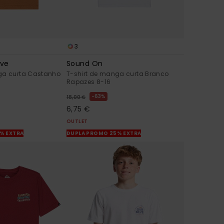
3
ve
Sound On
ga curta Castanho
T-shirt de manga curta Branco
Rapazes 8-16
63%
18,00 €
6,75 €
OUTLET
% EXTRA
DUPLA PROMO 25% EXTRA