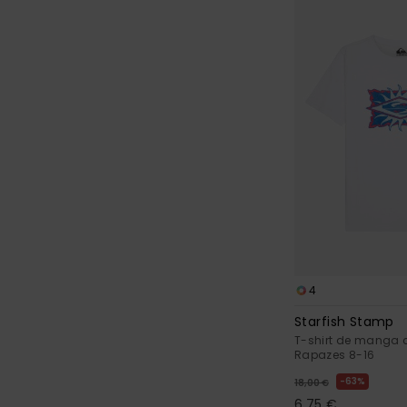
4
Starfish Stamp
T-shirt de manga 
Rapazes 8-16
63%
18,00 €
6,75 €