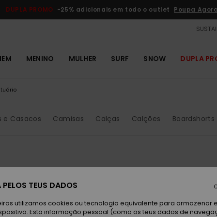
DUPLA PROMO
-25% adicionais em todo o outlet
Poupa Agor
SUSTAI
MEM
MENINO
MULHER
SURF
SNOW
DUPLA P
tuário
s e Casacos
Camisas
Calças
Calções
Boardshorts
 PELOS TEUS DADOS
C
iros utilizamos cookies ou tecnologia equivalente para armazenar 
spositivo. Esta informação pessoal (como os teus dados de navega