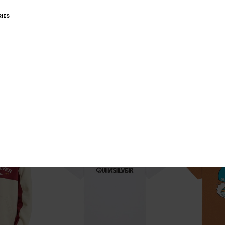
10
2
IES
Comp Logo
Ev Starfish S
curta Branco
Sweatshirt com capuz Cinzento
T-shirt de man
rapazes 8-16
Rapazes 2-7
63%
63%
40,00 €
15,00 €
15,00 €
5,62 €
OUTLET
OUTLET
XTRA
DUPLA PROMO 25% EXTRA
DUPLA PROMO 25