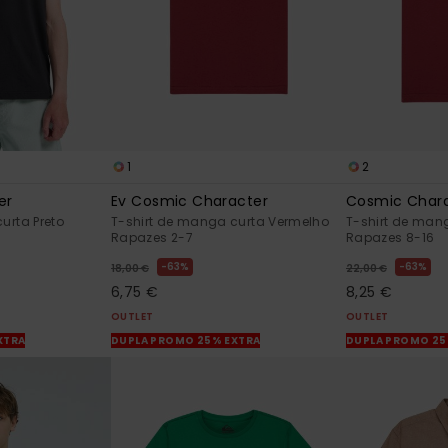
1
2
er
Ev Cosmic Character
Cosmic Char
urta Preto
T-shirt de manga curta Vermelho
T-shirt de man
Rapazes 2-7
Rapazes 8-16
63%
63%
18,00 €
22,00 €
6,75 €
8,25 €
OUTLET
OUTLET
XTRA
DUPLA PROMO 25% EXTRA
DUPLA PROMO 25