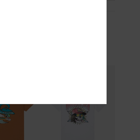
2
tamp
Drumfins
ga curta Branco
Camisa de manga curta Rosa
Rapazes 8-16
63%
35,00 €
13,12 €
OUTLET
% EXTRA
DUPLA PROMO 25% EXTRA