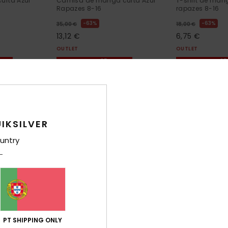
urta Azul
Camisa de manga curta Azul
T-shirt de man
Rapazes 8-16
rapazes 8-16
63%
63%
35,00 €
18,00 €
13,12 €
6,75 €
OUTLET
OUTLET
XTRA
DUPLA PROMO 25% EXTRA
DUPLA PROMO 25
IKSILVER
untry
PT SHIPPING ONLY