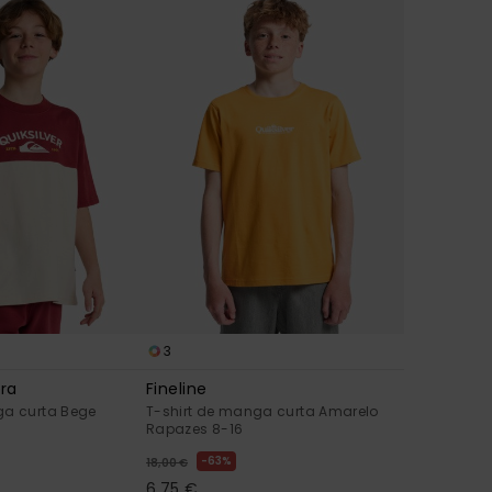
3
ra
Fineline
ga curta Bege
T-shirt de manga curta Amarelo
Rapazes 8-16
63%
18,00 €
6,75 €