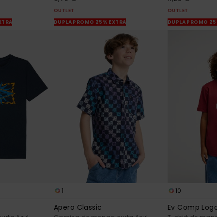
OUTLET
OUTLET
XTRA
DUPLA PROMO 25% EXTRA
DUPLA PROMO 25
1
10
Apero Classic
Ev Comp Log