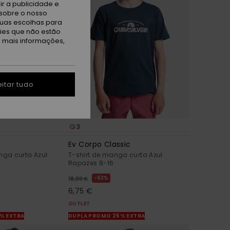
r a publicidade e
sobre o nosso
tuas escolhas para
kies que não estão
a mais informações,
itar tudo
3
Ev Corpo Classic
ga curta Azul
T-shirt de manga curta Azul
Rapazes 8-16
63%
18,00 €
6,75 €
OUTLET
% EXTRA
DUPLA PROMO 25% EXTRA