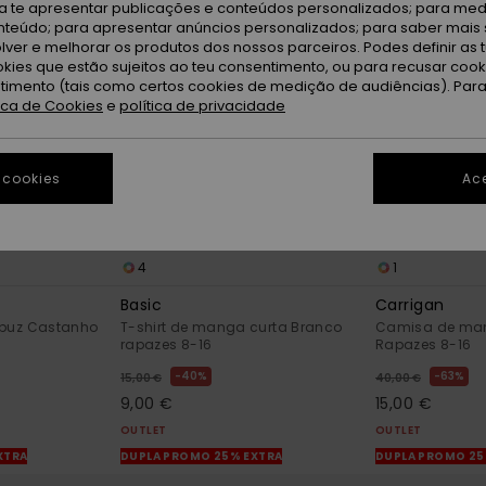
ra te apresentar publicações e conteúdos personalizados; para medi
eúdo; para apresentar anúncios personalizados; para saber mais 
lver e melhorar os produtos dos nossos parceiros. Podes definir as 
okies que estão sujeitos ao teu consentimento, ou para recusar coo
ntimento (tais como certos cookies de medição de audiências). Par
tica de Cookies
e
política de privacidade
 cookies
Ace
4
1
Basic
Carrigan
apuz Castanho
T-shirt de manga curta Branco
Camisa de man
rapazes 8-16
Rapazes 8-16
40%
63%
15,00 €
40,00 €
9,00 €
15,00 €
OUTLET
OUTLET
XTRA
DUPLA PROMO 25% EXTRA
DUPLA PROMO 25