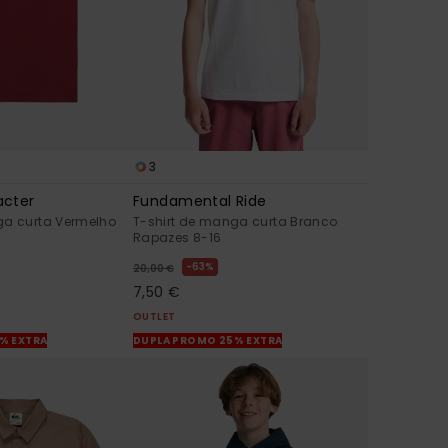
3
acter
Fundamental Ride
ga curta Vermelho
T-shirt de manga curta Branco
Rapazes 8-16
63%
20,00 €
7,50 €
OUTLET
% EXTRA
DUPLA PROMO 25% EXTRA