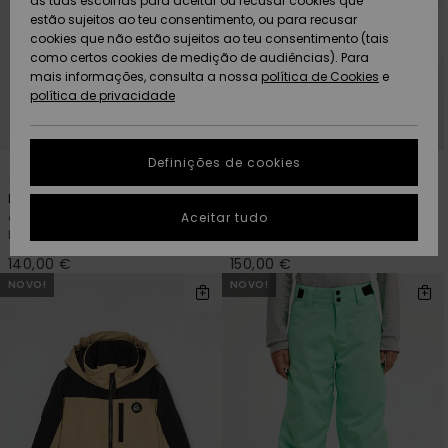
as tuas escolhas para aceitar ou recusar cookies que
Freedom
estão sujeitos ao teu consentimento, ou para recusar
cookies que não estão sujeitos ao teu consentimento (tais
AJUDA
Protecção de
como certos cookies de medição de audiências). Para
Artigos
Artigos
Community
dados
mais informações, consulta a nossa
recém-
recém-
política de Cookies
e
chegados
chegados
política de privacidade
SUSTAINABILITY
Guia de
tamanhos
LOCALIZADOR
Definições de cookies
Coleções
Highlights
2
2
DE LOJAS
Browdy Clux Adapt
Forever 20K
Inicia uma
Aceitar tudo
Óculos de snowboard/ski Preto
Casaco técnico para a neve
CARTÃO
conversa para
homem
Azul Rapazes 8-16
PRESENTE
obteres a
resposta mais
140,00 €
150,00 €
rápida à tua
NOVO!
NOVO!
LISTA DE
pergunta.
DESEJO
Iniciar uma
conversa
Encontra
respostas
para as
perguntas