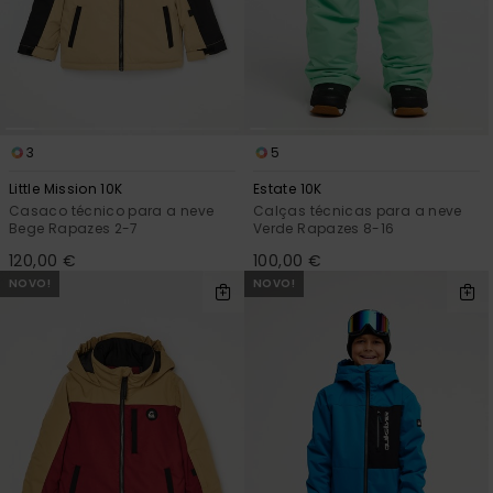
mais
frequentes e o
nosso
formulário de
contacto.
Consultar
as FAQ
3
5
Little Mission 10K
Estate 10K
Casaco técnico para a neve
Calças técnicas para a neve
Bege Rapazes 2-7
Verde Rapazes 8-16
120,00 €
100,00 €
NOVO!
NOVO!