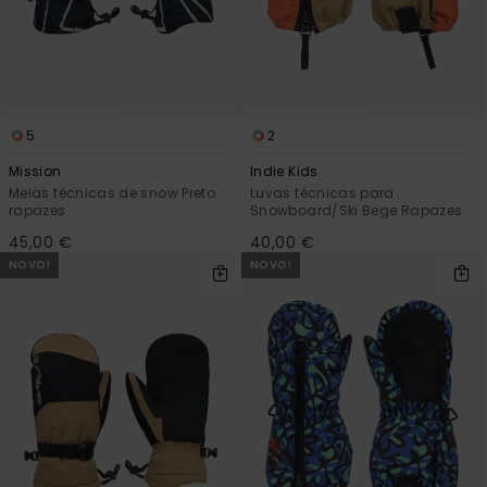
5
2
Mission
Indie Kids
Meias técnicas de snow Preto
Luvas técnicas para
rapazes
Snowboard/Ski Bege Rapazes
45,00 €
40,00 €
NOVO!
NOVO!