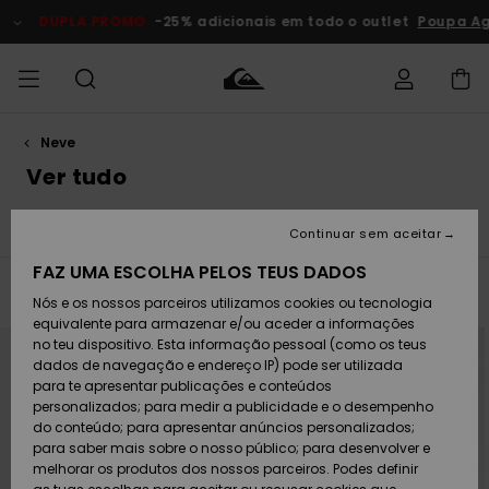
Avançar
para
DUPLA PROMO
-25% adicionais em todo o outlet
Poupa Agora
a
seleção
da
grelha
de
produtos
Neve
Acede à tua
HOMEM
Roupas
Roupas
Shop
Surf Shop
Artigos
Outlet
encomenda
Ver tudo
Homem
Neve
Homem
Homem
MENINO
Envio
Ver tudo
Casacos
Calças
Peças de roupa
Más
Acessórios
Acessórios
Artigos
Continuar sem aceitar
recém-
Surf Shop
Outlet
MULHER
chegados
Crianças
Artigos
Criança
FAZ UMA ESCOLHA PELOS TEUS DADOS
Devoluções
Neve
Filtrar e Ordenar
46
Resultados
Nós e os nossos parceiros utilizamos cookies ou tecnologia
Calçado e
Calçado e
Criança
equivalente para armazenar e/ou aceder a informações
chinelos
chinelos
SURF
Avançar
Avançar
Pagamento
NOVO!
Highlights
Highlights
Outlet
para
para
no teu dispositivo. Esta informação pessoal (como os teus
procurar
ordenar
Mulher
dados de navegação e endereço IP) pode ser utilizada
critérios
por
de
SNOW
Snow Shop
para te apresentar publicações e conteúdos
filtragem
Cartão
Surfe/água
Surfe/água
Feminino
personalizados; para medir a publicidade e o desempenho
presente
Snow
Community
do conteúdo; para apresentar anúncios personalizados;
DUPLA
para saber mais sobre o nosso público; para desenvolver e
PROMO
melhorar os produtos dos nossos parceiros. Podes definir
Quiksilver
Snow
Neve
Highlights