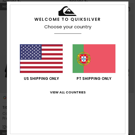
100,00 €
100,00 €
NOVO!
NOVO!
WELCOME TO QUIKSILVER
Choose your country
US SHIPPING ONLY
PT SHIPPING ONLY
VIEW ALL COUNTRIES
3
3
Titano 10K
Titano 10K
Casaco técnico para a neve
Casaco técnico para a neve
Preto Rapazes 8-16
Laranja Rapazes 8-16
120,00 €
120,00 €
NOVO!
NOVO!