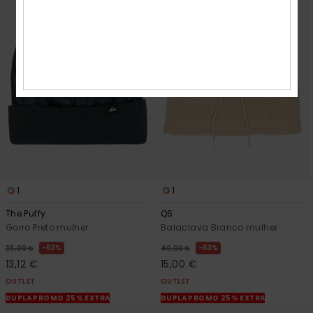
1
1
The Puffy
QS
Gorro Preto mulher
Balaclava Branco mulher
63%
63%
35,00 €
40,00 €
13,12 €
15,00 €
OUTLET
OUTLET
DUPLA PROMO 25% EXTRA
DUPLA PROMO 25% EXTRA