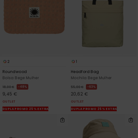
mais
frequentes e o
nosso
formulário de
contacto.
Consultar
as FAQ
2
1
Roundwood
Headford Bag
Bolsa Bege Mulher
Mochila Bege Mulher
48%
63%
18,00 €
55,00 €
9,45 €
20,62 €
OUTLET
OUTLET
DUPLA PROMO 25% EXTRA
DUPLA PROMO 25% EXTRA