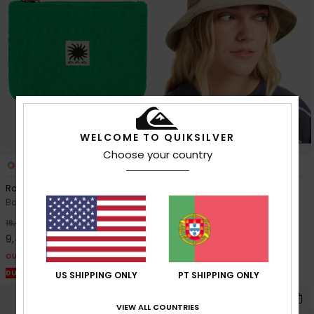
WELCOME TO QUIKSILVER
Choose your country
2
1
Roundwood
The Tech Hat
Bolsa Verde Mulher
Chapéu Bege mulher
48%
63%
18,00 €
35,00 €
9,45 €
13,12 €
OUTLET
OUTLET
DUPLA PROMO 25% EXTRA
DUPLA PROMO 25% EXTRA
US SHIPPING ONLY
PT SHIPPING ONLY
VIEW ALL COUNTRIES