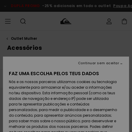
Avançar
para
DUPLA PROMO
-25% adicionais em todo o outlet
Poupa A
a
seleção
da
grelha
de
produtos
Outlet Mulher
Acede à tua
HOMEM
Roupas
Roupas
Shop
Surf Shop
Artigos
Outlet
encomenda
Acessórios
Homem
Neve
Homem
Homem
MENINO
Envio
Vestuário
Swim
Acessórios
Acessórios
Acessórios
Artigos
Continuar sem aceitar
recém-
Surf Shop
Outlet
MULHER
chegados
Crianças
Artigos
Criança
FAZ UMA ESCOLHA PELOS TEUS DADOS
Devoluções
Neve
Filtrar e Ordenar
8
Resultados
Nós e os nossos parceiros utilizamos cookies ou tecnologia
Calçado e
Calçado e
Criança
equivalente para armazenar e/ou aceder a informações
chinelos
chinelos
SURF
Avançar
Avançar
Pagamento
para
para
Highlights
Highlights
Outlet
no teu dispositivo. Esta informação pessoal (como os teus
procurar
ordenar
Mulher
critérios
por
dados de navegação e endereço IP) pode ser utilizada
de
SNOW
Snow Shop
filtragem
para te apresentar publicações e conteúdos
Cartão
Surfe/água
Surfe/água
Feminino
personalizados; para medir a publicidade e o desempenho
presente
Snow
Community
do conteúdo; para apresentar anúncios personalizados;
DUPLA
para saber mais sobre o nosso público; para desenvolver e
PROMO
melhorar os produtos dos nossos parceiros. Podes definir
Quiksilver
Snow
Neve
Highlights