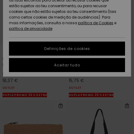
as tuas escolhas para aceitar ou recusar cookies que
Freedom
estão sujeitos ao teu consentimento, ou para recusar
cookies que não estão sujeitos ao teu consentimento (tais
AJUDA
Protecção de
como certos cookies de medição de audiências). Para
Artigos
Artigos
Community
dados
mais informações, consulta a nossa
recém-
recém-
política de Cookies
e
chegados
chegados
política de privacidade
SUSTAINABILITY
Guia de
tamanhos
LOCALIZADOR
Definições de cookies
1
1
Coleções
Highlights
DE LOJAS
Coolcross
Callow
Inicia uma
Mala de tiracolo Bege Mulher
Boné Branco Mulher
Aceitar tudo
CARTÃO
conversa para
PRESENTE
obteres a
48%
48%
35,00 €
30,00 €
resposta mais
18,37 €
15,75 €
rápida à tua
LISTA DE
pergunta.
OUTLET
OUTLET
DESEJO
DUPLA PROMO 25% EXTRA
DUPLA PROMO 25% EXTRA
Iniciar uma
conversa
Encontra
respostas
para as
perguntas