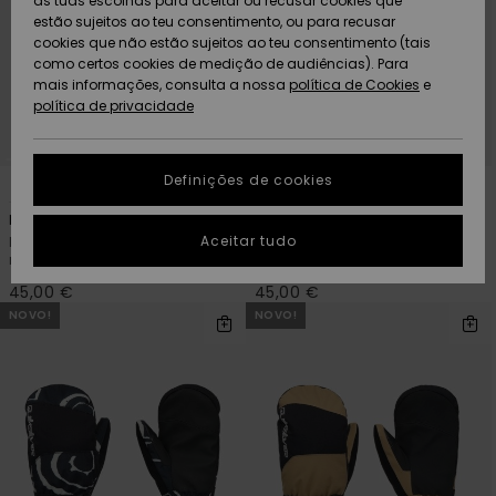
as tuas escolhas para aceitar ou recusar cookies que
Freedom
estão sujeitos ao teu consentimento, ou para recusar
cookies que não estão sujeitos ao teu consentimento (tais
AJUDA
Protecção de
como certos cookies de medição de audiências). Para
Artigos
Artigos
Community
dados
mais informações, consulta a nossa
recém-
recém-
política de Cookies
e
chegados
chegados
política de privacidade
SUSTAINABILITY
Guia de
tamanhos
LOCALIZADOR
Definições de cookies
Coleções
Highlights
5
5
DE LOJAS
Mission
Mission
Inicia uma
Aceitar tudo
Luvas de snow técnicas Preto
Meias técnicas de snow Preto
CARTÃO
conversa para
rapazes
rapazes
PRESENTE
obteres a
resposta mais
45,00 €
45,00 €
rápida à tua
NOVO!
NOVO!
LISTA DE
pergunta.
DESEJO
Iniciar uma
conversa
Encontra
respostas
para as
perguntas