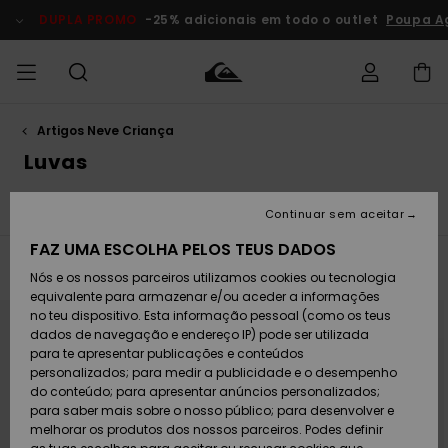
Avançar
para
DUPLA PROMO
-25% adicionais em todo o outlet
Poupa A
a
seleção
da
grelha
de
produtos
Artigos Neve Criança
Acede à tua
HOMEM
Roupas
Roupas
Shop
Surf Shop
Artigos
Outlet
encomenda
Luvas
Homem
Neve
Homem
Homem
MENINO
Envio
 de roupa
Mascáras Snow
Luvas
Gorros
Access
Acessórios
Acessórios
Artigos
Continuar sem aceitar
recém-
Surf Shop
Outlet
MULHER
chegados
Crianças
Artigos
Criança
FAZ UMA ESCOLHA PELOS TEUS DADOS
Devoluções
Neve
Filtrar e Ordenar
6
Resultados
Nós e os nossos parceiros utilizamos cookies ou tecnologia
Calçado e
Calçado e
Criança
equivalente para armazenar e/ou aceder a informações
chinelos
chinelos
SURF
Avançar
Avançar
Pagamento
Highlights
Highlights
Outlet
para
para
no teu dispositivo. Esta informação pessoal (como os teus
procurar
ordenar
Mulher
dados de navegação e endereço IP) pode ser utilizada
critérios
por
de
SNOW
Snow Shop
para te apresentar publicações e conteúdos
filtragem
Cartão
Surfe/água
Surfe/água
Feminino
personalizados; para medir a publicidade e o desempenho
presente
Snow
Community
do conteúdo; para apresentar anúncios personalizados;
DUPLA
para saber mais sobre o nosso público; para desenvolver e
PROMO
melhorar os produtos dos nossos parceiros. Podes definir
Quiksilver
Snow
Neve
Highlights