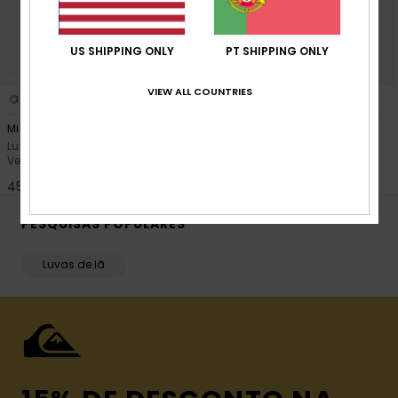
US SHIPPING ONLY
PT SHIPPING ONLY
VIEW ALL COUNTRIES
5
5
Mission
Mission
Luvas de snow técnicas
Luvas de snow técnicas Azul
Vermelho rapazes
rapazes
45,00 €
45,00 €
PESQUISAS POPULARES
Luvas de lã