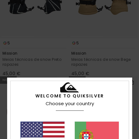
mais
frequentes e o
nosso
formulário de
contacto.
Consultar
as FAQ
5
5
Mission
Mission
Meias técnicas de snow Preto
Meias técnicas de snow Bege
rapazes
rapazes
45,00 €
45,00 €
NOVO!
NOVO!
WELCOME TO QUIKSILVER
Choose your country