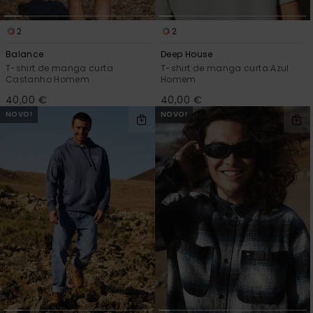
mais
frequentes e o
nosso
2
2
formulário de
Balance
Deep House
contacto.
T-shirt de manga curta
T-shirt de manga curta Azul
Castanho Homem
Homem
Consultar
as FAQ
40,00 €
40,00 €
NOVO!
NOVO!