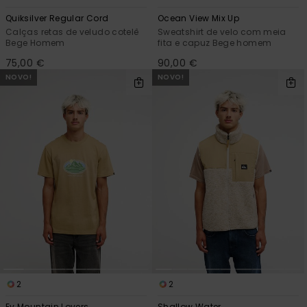
Quiksilver Regular Cord
Ocean View Mix Up
Calças retas de veludo cotelê
Sweatshirt de velo com meia
Bege Homem
fita e capuz Bege homem
75,00 €
90,00 €
NOVO!
NOVO!
2
2
Ev Mountain Lovers
Shallow Water