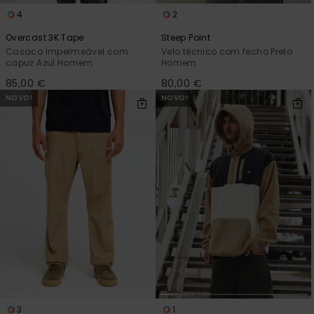
4
2
Overcast 3K Tape
Steep Point
Casaco impermeável com
Velo técnico com fecho Preto
capuz Azul Homem
Homem
85,00 €
80,00 €
NOVO!
NOVO!
3
1