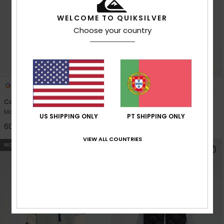
WELCOME TO QUIKSILVER
Choose your country
2
2
Commute Lite 37L
Clean Coast Block
Mala castanha Verde Homem
Casaco de velo com fecho de
US SHIPPING ONLY
PT SHIPPING ONLY
correr Azul Homem
60,00 €
90,00 €
VIEW ALL COUNTRIES
NOVO!
NOVO!