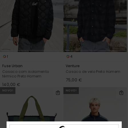
1
4
Fuse Urban
Venture
Casaco com isolamento
Casaco de velo Preto Homem
térmico Preto Homem
75,00 €
140,00 €
NOVO!
NOVO!