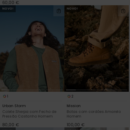
60,00 €
NOVO!
NOVO!
1
2
Urban Storm
Mission
Colete Sherpa com Fecho de
Botas com cordões Amarelo
Pressão Castanho Homem
Homem
80,00 €
100,00 €