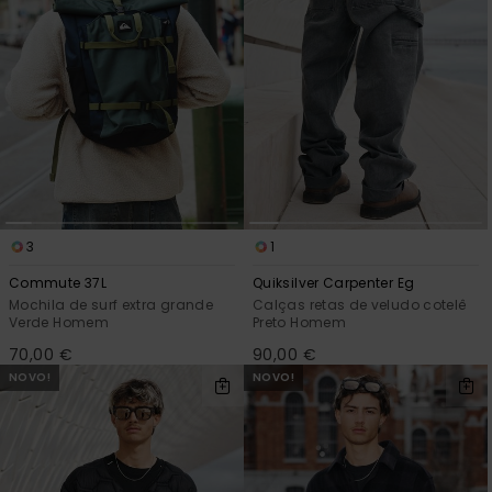
3
1
Commute 37L
Quiksilver Carpenter Eg
Mochila de surf extra grande
Calças retas de veludo cotelê
Verde Homem
Preto Homem
70,00 €
90,00 €
NOVO!
NOVO!