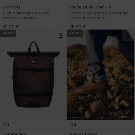
Evo Vibes
Young Guns Check In
T-shirt de manga curta
Camisa de manga comprida
Amarelo Homem
Castanho Homem
30,00 €
75,00 €
NOVO!
NOVO!
3
2
Commute 37L
Mission Elastic