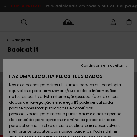
Avançar
para
DUPLA PROMO
-25% adicionais em todo o outlet
Poupa Agora
a
seleção
da
grelha
de
produtos
Coleções
Acede à tua
HOMEM
Roupas
Roupas
Shop
Surf Shop
Artigos
Outlet
encomenda
Back at it
Homem
Neve
Homem
Homem
MENINO
Envio
r
Back at It
Bob Marley x Quiksilver
Q.S.T.R
Essencia
Acessórios
Acessórios
Artigos
Continuar sem aceitar
recém-
Surf Shop
Outlet
MULHER
chegados
Crianças
Artigos
Criança
FAZ UMA ESCOLHA PELOS TEUS DADOS
Devoluções
Neve
Nós e os nossos parceiros utilizamos cookies ou tecnologia
Calçado e
Calçado e
Criança
equivalente para armazenar e/ou aceder a informações
chinelos
chinelos
SURF
Pagamento
Highlights
Highlights
Outlet
no teu dispositivo. Esta informação pessoal (como os teus
Mulher
dados de navegação e endereço IP) pode ser utilizada
SNOW
Snow Shop
para te apresentar publicações e conteúdos
Cartão
Surfe/água
Surfe/água
Feminino
personalizados; para medir a publicidade e o desempenho
presente
Snow
Community
do conteúdo; para apresentar anúncios personalizados;
DUPLA
para saber mais sobre o nosso público; para desenvolver e
PROMO
melhorar os produtos dos nossos parceiros. Podes definir
Quiksilver
Snow
Neve
Highlights