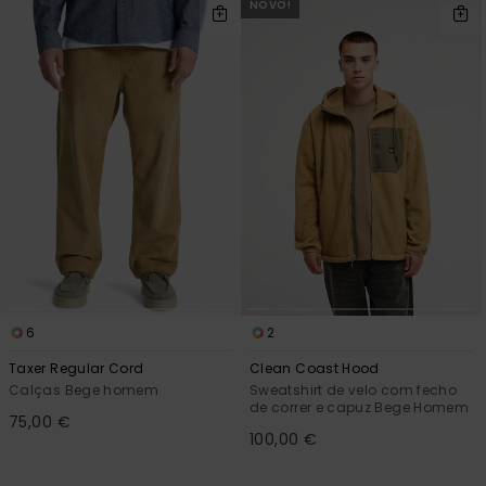
NOVO!
6
2
Taxer Regular Cord
Clean Coast Hood
Calças Bege homem
Sweatshirt de velo com fecho
de correr e capuz Bege Homem
75,00 €
100,00 €