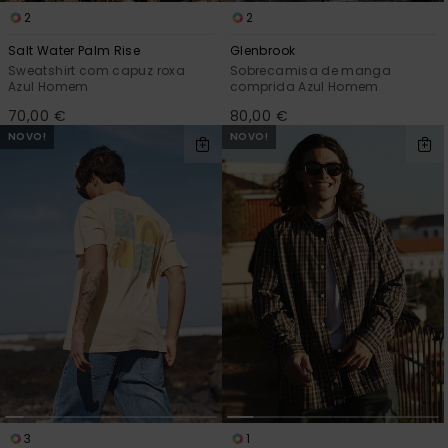
2
2
Salt Water Palm Rise
Glenbrook
Sweatshirt com capuz roxa
Sobrecamisa de manga
Azul Homem
comprida Azul Homem
70,00 €
80,00 €
NOVO!
NOVO!
3
1