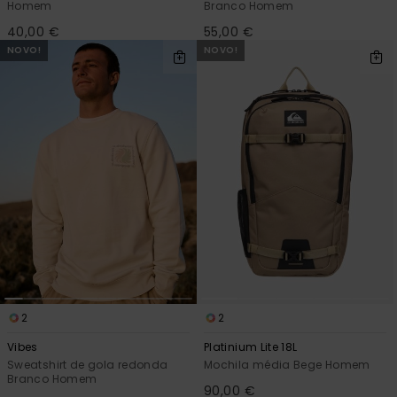
Homem
Branco Homem
40,00 €
55,00 €
NOVO!
NOVO!
2
2
Vibes
Platinium Lite 18L
Sweatshirt de gola redonda
Mochila média Bege Homem
Branco Homem
90,00 €