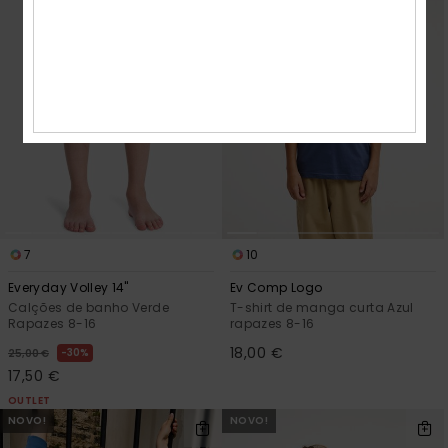
7
10
Everyday Volley 14"
Ev Comp Logo
Calções de banho Verde
T-shirt de manga curta Azul
Rapazes 8-16
rapazes 8-16
18,00 €
30%
25,00 €
17,50 €
OUTLET
NOVO!
NOVO!