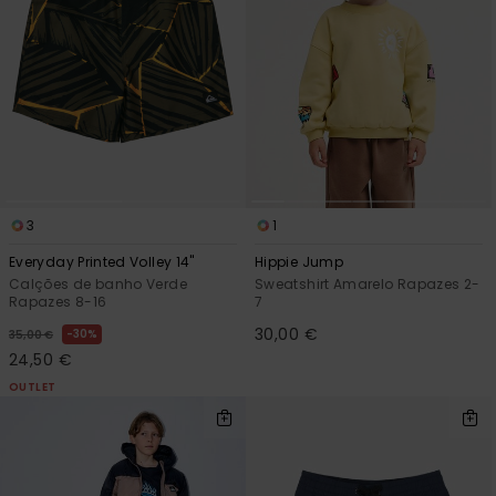
3
1
Everyday Printed Volley 14"
Hippie Jump
Calções de banho Verde
Sweatshirt Amarelo Rapazes 2-
Rapazes 8-16
7
30,00 €
30%
35,00 €
24,50 €
OUTLET