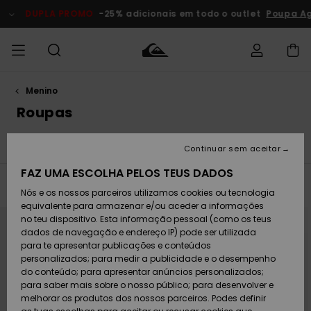
Avançar
para
DUPLA PROMO
-25% adicionais em todo o outlet
Poupa Agora
a
seleção
da
grelha
de
produtos
Menino
Acede à tua
HOMEM
Roupas
Roupas
Shop
Surf Shop
Artigos
Outlet
encomenda
Roupas
Homem
Neve
Homem
Homem
MENINO
Envio
Ver tudo
T-shirts
Camisas
Calções
Boardshort
Acessórios
Acessórios
Artigos
Continuar sem aceitar
recém-
Surf Shop
Outlet
MULHER
chegados
Crianças
Artigos
Criança
FAZ UMA ESCOLHA PELOS TEUS DADOS
Devoluções
Neve
Filtrar e Ordenar
439
Resultados
Nós e os nossos parceiros utilizamos cookies ou tecnologia
Calçado e
Calçado e
Criança
equivalente para armazenar e/ou aceder a informações
chinelos
chinelos
SURF
Avançar
Avançar
Pagamento
para
para
Highlights
Highlights
Outlet
no teu dispositivo. Esta informação pessoal (como os teus
procurar
ordenar
Mulher
critérios
por
dados de navegação e endereço IP) pode ser utilizada
de
SNOW
Snow Shop
filtragem
para te apresentar publicações e conteúdos
Cartão
Surfe/água
Surfe/água
Feminino
personalizados; para medir a publicidade e o desempenho
presente
Snow
Community
do conteúdo; para apresentar anúncios personalizados;
DUPLA
para saber mais sobre o nosso público; para desenvolver e
PROMO
melhorar os produtos dos nossos parceiros. Podes definir
Quiksilver
Snow
Neve
Highlights