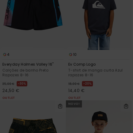
mais
frequentes e o
nosso
formulário de
contacto.
Consultar
as FAQ
4
10
Everyday Holmes Volley 16"
Ev Comp Logo
Calções de banho Preto
T-shirt de manga curta Azul
Rapazes 8-16
rapazes 8-16
30%
20%
35,00 €
18,00 €
24,50 €
14,40 €
OUTLET
OUTLET
NOVO!