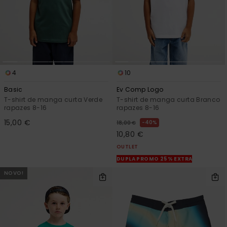
4
10
Basic
Ev Comp Logo
T-shirt de manga curta Verde
T-shirt de manga curta Branco
rapazes 8-16
rapazes 8-16
15,00 €
40%
18,00 €
10,80 €
OUTLET
DUPLA PROMO 25% EXTRA
NOVO!