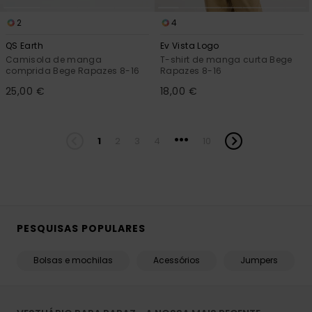
2
4
QS Earth
Ev Vista Logo
Camisola de manga
T-shirt de manga curta Bege
comprida Bege Rapazes 8-16
Rapazes 8-16
25,00 €
18,00 €
...
1
2
3
4
10
PESQUISAS POPULARES
Bolsas e mochilas
Acessórios
Jumpers