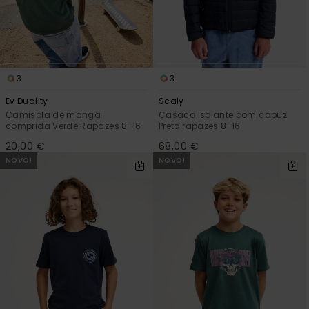
3
3
Ev Duality
Scaly
Camisola de manga
Casaco isolante com capuz
comprida Verde Rapazes 8-16
Preto rapazes 8-16
20,00 €
68,00 €
NOVO!
NOVO!