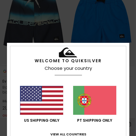
WELCOME TO QUIKSILVER
Choose your country
2
2
Everyday Half Jam 13"
Everyday Volley 12"
Boardshorts/Calções de
Calções de banho Azul
banho Azul Rapazes 2-7
Rapazes 2-7
30%
30%
30,00 €
25,00 €
21,00 €
17,50 €
OUTLET
OUTLET
US SHIPPING ONLY
PT SHIPPING ONLY
NOVO!
VIEW ALL COUNTRIES