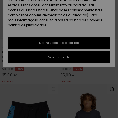
as tuas escolhas para aceitar ou recusar cookies que
Freedom
estão sujeitos ao teu consentimento, ou para recusar
cookies que não estão sujeitos ao teu consentimento (tais
AJUDA
Protecção de
como certos cookies de medição de audiências). Para
Artigos
Artigos
Community
dados
mais informações, consulta a nossa
recém-
recém-
política de Cookies
e
chegados
chegados
política de privacidade
SUSTAINABILITY
Guia de
tamanhos
LOCALIZADOR
Definições de cookies
1
3
Coleções
Highlights
DE LOJAS
Surfsilk Holmes 17"
Surfsilk Straight 17"
Inicia uma
Boardshorts/Calções de
Boardshorts/Calções de
Aceitar tudo
CARTÃO
conversa para
banho Preto Rapazes 8-16
banho Verde Rapazes 8-16
PRESENTE
obteres a
resposta mais
30%
30%
50,00 €
50,00 €
rápida à tua
35,00 €
35,00 €
LISTA DE
pergunta.
DESEJO
OUTLET
OUTLET
Iniciar uma
conversa
Encontra
respostas
para as
perguntas