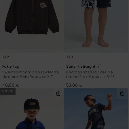
2
3
Fakie Pop
Surfsilk Straight 17"
Sweatshirt com capuz e fecho
Boardshorts/Calções de
de correr Preto Rapazes 2-7
banho Preto Rapazes 8-16
40,00 €
50,00 €
NOVO!