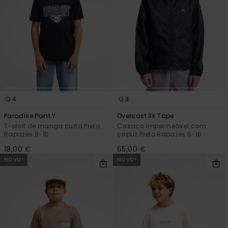
4
3
Paradise Point Y
Overcast 3K Tape
T-shirt de manga curta Preto
Casaco impermeável com
Rapazes 8-16
capuz Preto Rapazes 8-16
18,00 €
65,00 €
NOVO!
NOVO!