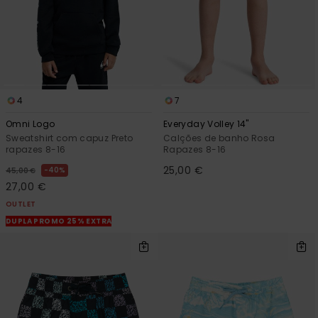
4
7
Omni Logo
Everyday Volley 14"
Sweatshirt com capuz Preto
Calções de banho Rosa
rapazes 8-16
Rapazes 8-16
25,00 €
40%
45,00 €
27,00 €
OUTLET
DUPLA PROMO 25% EXTRA