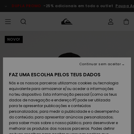
Avançar
para
DUPLA PROMO
-25% adicionais em todo o outlet
Poupa A
a
informação
do
produto
NOVO!
Acede à tua
HOMEM
Roupas
Roupas
Shop
Surf Shop
Artigos
Outlet
encomenda
Homem
Neve
Homem
Homem
MENINO
Envio
Acessórios
Acessórios
Artigos
Continuar sem aceitar
recém-
Surf Shop
Outlet
MULHER
chegados
Crianças
Artigos
Criança
FAZ UMA ESCOLHA PELOS TEUS DADOS
Devoluções
Neve
Nós e os nossos parceiros utilizamos cookies ou tecnologia
Calçado e
Calçado e
Criança
equivalente para armazenar e/ou aceder a informações
chinelos
chinelos
SURF
Pagamento
Highlights
Highlights
Outlet
no teu dispositivo. Esta informação pessoal (como os teus
Mulher
dados de navegação e endereço IP) pode ser utilizada
SNOW
Snow Shop
para te apresentar publicações e conteúdos
Cartão
Surfe/água
Surfe/água
Feminino
personalizados; para medir a publicidade e o desempenho
presente
Snow
Community
do conteúdo; para apresentar anúncios personalizados;
DUPLA
para saber mais sobre o nosso público; para desenvolver e
PROMO
melhorar os produtos dos nossos parceiros. Podes definir
Quiksilver
Snow
Neve
Highlights