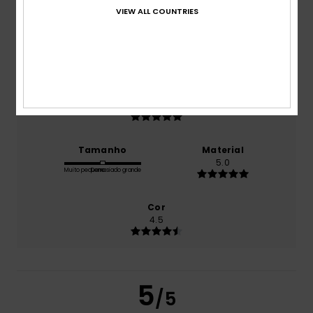
produto
VIEW ALL COUNTRIES
Conforto
5.0
Relação qualidade/preço
5.0
Tamanho
Material
5.0
Muito pequeno
Demasiado grande
Cor
4.5
5
/5