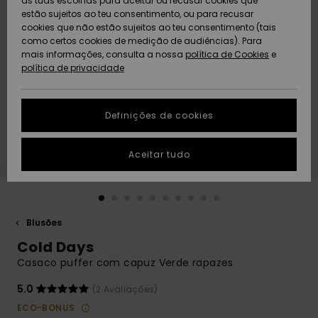
as tuas escolhas para aceitar ou recusar cookies que
Freedom
estão sujeitos ao teu consentimento, ou para recusar
cookies que não estão sujeitos ao teu consentimento (tais
AJUDA
Protecção de
como certos cookies de medição de audiências). Para
Artigos
Artigos
Community
dados
mais informações, consulta a nossa
recém-
recém-
política de Cookies
e
chegados
chegados
política de privacidade
SUSTAINABILITY
Guia de
tamanhos
LOCALIZADOR
Definições de cookies
Coleções
Highlights
DE LOJAS
Inicia uma
Aceitar tudo
CARTÃO
conversa para
PRESENTE
obteres a
resposta mais
rápida à tua
LISTA DE
pergunta.
DESEJO
Blusões
Iniciar uma
Cold Days
conversa
Casaco puffer com capuz Verde rapazes
Encontra
respostas
5.0
(2 Avaliações)
para as
ECO-BONUS
perguntas