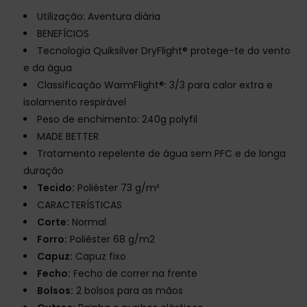
Utilização: Aventura diária
BENEFÍCIOS
Tecnologia Quiksilver DryFlight® protege-te do vento
e da água
Classificação WarmFlight®: 3/3 para calor extra e
isolamento respirável
Peso de enchimento: 240g polyfil
MADE BETTER
Tratamento repelente de água sem PFC e de longa
duração
Tecido:
Poliéster 73 g/m²
CARACTERÍSTICAS
Corte:
Normal
Forro:
Poliéster 68 g/m2
Capuz:
Capuz fixo
Fecho:
Fecho de correr na frente
Bolsos:
2 bolsos para as mãos