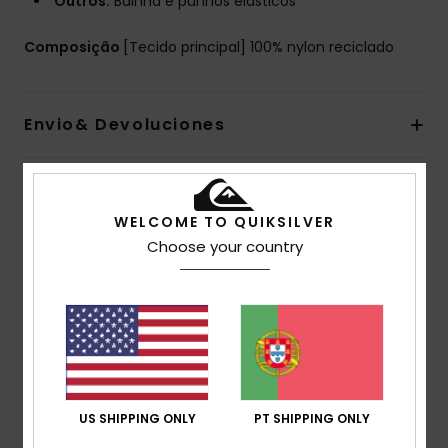
Outros:
Bainha e punhos elásticos
Composição
[Tecido principal] 100% nylon reciclado
Envio& Devoluciones
Avaliações dos clientes
WELCOME TO QUIKSILVER
Choose your country
Pontuação média
5.0
/5
baseado em
2 avaliações verificadas
desde
Novembro 2025
US SHIPPING ONLY
PT SHIPPING ONLY
100% dos nossos clientes recomendam este