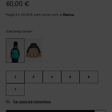
mais
60,00 €
frequentes e o
nosso
Paga 3 x 20,00 € sem juros com a
formulário de
contacto.
Consultar
Deep Green
Cor
as FAQ
2
3
4
5
6
7
Ver guia de tamanhos