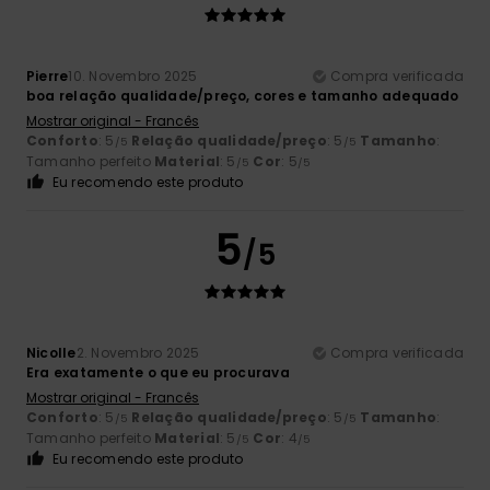
Pierre
10. Novembro 2025
Compra verificada
boa relação qualidade/preço, cores e tamanho adequado
Mostrar original - Francês
Conforto
: 5
Relação qualidade/preço
: 5
Tamanho
:
/5
/5
Tamanho perfeito
Material
: 5
Cor
: 5
/5
/5
Eu recomendo este produto
5
/5
Nicolle
2. Novembro 2025
Compra verificada
Era exatamente o que eu procurava
Mostrar original - Francês
Conforto
: 5
Relação qualidade/preço
: 5
Tamanho
:
/5
/5
Tamanho perfeito
Material
: 5
Cor
: 4
/5
/5
Eu recomendo este produto