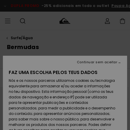
Avançar
para
DUPLA PROMO
-25% adicionais em todo o outlet
Poupa A
a
seleção
da
grelha
de
produtos
Surfe/água
Acede à tua
HOMEM
Roupas
Roupas
Shop
Surf Shop
Artigos
Outlet
encomenda
Bermudas
Homem
Neve
Homem
Homem
MENINO
Envio
Rashguards (licras)
Bermudas
Fatos de surfe
Acessórios
Acessórios
Artigos
Continuar sem aceitar
recém-
Surf Shop
Outlet
MULHER
chegados
Crianças
Artigos
Criança
FAZ UMA ESCOLHA PELOS TEUS DADOS
Devoluções
Neve
Filtrar e Ordenar
12
Resultados
Nós e os nossos parceiros utilizamos cookies ou tecnologia
Calçado e
Calçado e
Criança
equivalente para armazenar e/ou aceder a informações
chinelos
chinelos
SURF
Avançar
Avançar
Pagamento
Highlights
Highlights
Outlet
para
para
no teu dispositivo. Esta informação pessoal (como os teus
procurar
ordenar
Mulher
dados de navegação e endereço IP) pode ser utilizada
critérios
por
de
SNOW
Snow Shop
para te apresentar publicações e conteúdos
filtragem
Cartão
Surfe/água
Surfe/água
Feminino
personalizados; para medir a publicidade e o desempenho
presente
Snow
Community
do conteúdo; para apresentar anúncios personalizados;
DUPLA
para saber mais sobre o nosso público; para desenvolver e
PROMO
melhorar os produtos dos nossos parceiros. Podes definir
Quiksilver
Snow
Neve
Highlights