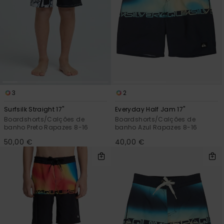
mais
frequentes e o
nosso
formulário de
contacto.
Consultar
as FAQ
3
2
Surfsilk Straight 17"
Everyday Half Jam 17"
Boardshorts/Calções de
Boardshorts/Calções de
banho Preto Rapazes 8-16
banho Azul Rapazes 8-16
50,00 €
40,00 €