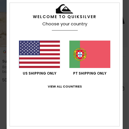
WELCOME TO QUIKSILVER
Choose your country
1
1
Surfsilk Next Gen 17"
Mercury Trident 19"
Boardshorts/Calções de
Boardshorts/Calções de
banho Azul Rapazes 8-16
banho Preto Rapazes 8-16
US SHIPPING ONLY
PT SHIPPING ONLY
50,00 €
50,00 €
VIEW ALL COUNTRIES