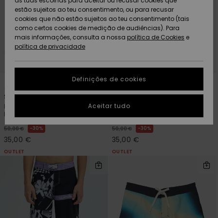
as tuas escolhas para aceitar ou recusar cookies que
Freedom
estão sujeitos ao teu consentimento, ou para recusar
cookies que não estão sujeitos ao teu consentimento (tais
AJUDA
Protecção de
como certos cookies de medição de audiências). Para
Artigos
Artigos
Community
dados
mais informações, consulta a nossa
recém-
recém-
política de Cookies
e
chegados
chegados
política de privacidade
SUSTAINABILITY
Guia de
tamanhos
LOCALIZADOR
Definições de cookies
Coleções
Highlights
1
3
DE LOJAS
Surfsilk Holmes 17"
Surfsilk Straight 17"
Inicia uma
Aceitar tudo
Boardshorts/Calções de
Boardshorts/Calções de
CARTÃO
conversa para
banho Preto Rapazes 8-16
banho Verde Rapazes 8-16
PRESENTE
obteres a
resposta mais
30%
30%
50,00 €
50,00 €
rápida à tua
35,00 €
35,00 €
LISTA DE
pergunta.
DESEJO
OUTLET
OUTLET
Iniciar uma
conversa
Encontra
respostas
para as
perguntas