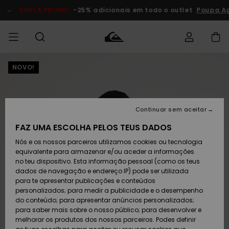
Avançar
para
DUPLA PROMO
-25% adicionais em todo o outlet
Poupa Ago
a
informação
do
produto
NOVO!
Acede à tua
HOMEM
Roupas
Roupas
Shop
Surf Shop
Artigos
Outlet
encomenda
Homem
Neve
Homem
Homem
MENINO
Envio
Acessórios
Acessórios
Artigos
Continuar sem aceitar
recém-
Surf Shop
Outlet
MULHER
chegados
Crianças
Artigos
Criança
FAZ UMA ESCOLHA PELOS TEUS DADOS
Devoluções
Neve
Nós e os nossos parceiros utilizamos cookies ou tecnologia
Calçado e
Calçado e
Criança
equivalente para armazenar e/ou aceder a informações
chinelos
chinelos
SURF
Pagamento
Highlights
Highlights
Outlet
no teu dispositivo. Esta informação pessoal (como os teus
Mulher
dados de navegação e endereço IP) pode ser utilizada
SNOW
Snow Shop
para te apresentar publicações e conteúdos
Cartão
Surfe/água
Surfe/água
Feminino
personalizados; para medir a publicidade e o desempenho
presente
Snow
Community
do conteúdo; para apresentar anúncios personalizados;
DUPLA
para saber mais sobre o nosso público; para desenvolver e
PROMO
melhorar os produtos dos nossos parceiros. Podes definir
Quiksilver
Snow
Neve
Highlights