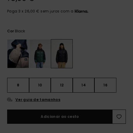
mais
frequentes e o
Paga 3 x 26,00 € sem juros com a
nosso
formulário de
contacto.
Black
Cor
Consultar
as FAQ
8
10
12
14
16
Ver guia de tamanhos
Adicionar ao cesto