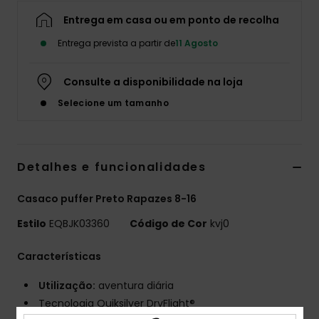
Entrega em casa ou em ponto de recolha
Entrega prevista a partir de
11 Agosto
Consulte a disponibilidade na loja
Selecione um tamanho
Detalhes e funcionalidades
Casaco puffer Preto Rapazes 8-16
Estilo
EQBJK03360
Código de Cor
kvj0
Características
Utilização:
aventura diária
Tecnologia Quiksilver DryFlight®