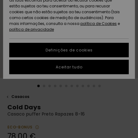
as tuas escolhas para aceitar ou recusar cookies que
Freedom
estão sujeitos ao teu consentimento, ou para recusar
cookies que não estão sujeitos ao teu consentimento (tais
AJUDA
Protecção de
como certos cookies de medição de audiências). Para
Artigos
Artigos
Community
dados
mais informações, consulta a nossa
recém-
recém-
política de Cookies
e
chegados
chegados
política de privacidade
SUSTAINABILITY
Guia de
tamanhos
LOCALIZADOR
Definições de cookies
Coleções
Highlights
DE LOJAS
Inicia uma
Aceitar tudo
CARTÃO
conversa para
PRESENTE
obteres a
resposta mais
rápida à tua
LISTA DE
pergunta.
DESEJO
Casacos
Iniciar uma
Cold Days
conversa
Casaco puffer Preto Rapazes 8-16
Encontra
respostas
ECO-BONUS
para as
78,00 €
perguntas