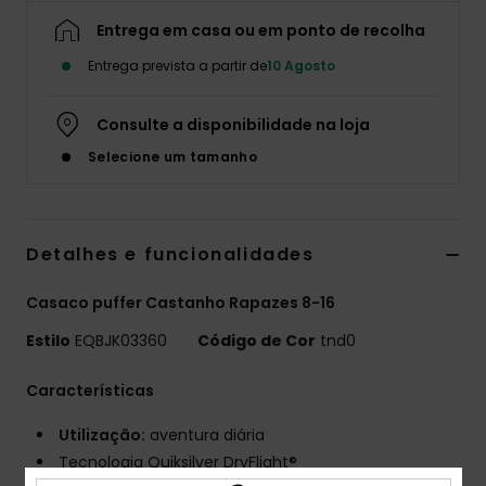
Entrega em casa ou em ponto de recolha
Entrega prevista a partir de
10 Agosto
Consulte a disponibilidade na loja
Selecione um tamanho
Detalhes e funcionalidades
Casaco puffer Castanho Rapazes 8-16
Estilo
EQBJK03360
Código de Cor
tnd0
Características
Utilização:
aventura diária
Tecnologia Quiksilver DryFlight®