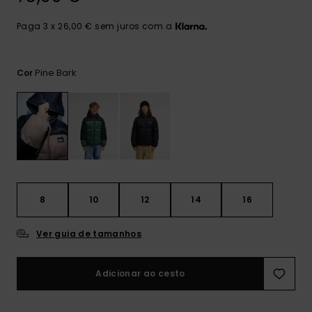
mais
frequentes e o
Paga 3 x 26,00 € sem juros com a
nosso
formulário de
contacto.
Pine Bark
Cor
Consultar
as FAQ
8
10
12
14
16
Ver guia de tamanhos
Adicionar ao cesto