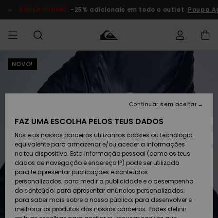
Avançar
para
DUPLA PROMO
-25% adicionais em todo o outlet
Poupa A
a
informação
do
produto
NOVO!
Acede à tua
HOMEM
Roupas
Roupas
Shop
Surf Shop
Artigos
Outlet
encomenda
Homem
Neve
Homem
Homem
MENINO
Envio
Acessórios
Acessórios
Artigos
Continuar sem aceitar
recém-
Surf Shop
Outlet
MULHER
chegados
Crianças
Artigos
Criança
FAZ UMA ESCOLHA PELOS TEUS DADOS
Devoluções
Neve
Nós e os nossos parceiros utilizamos cookies ou tecnologia
Calçado e
Calçado e
Criança
equivalente para armazenar e/ou aceder a informações
chinelos
chinelos
SURF
Pagamento
Highlights
Highlights
Outlet
no teu dispositivo. Esta informação pessoal (como os teus
Mulher
dados de navegação e endereço IP) pode ser utilizada
SNOW
Snow Shop
para te apresentar publicações e conteúdos
Cartão
Surfe/água
Surfe/água
Feminino
personalizados; para medir a publicidade e o desempenho
presente
Snow
Community
do conteúdo; para apresentar anúncios personalizados;
DUPLA
para saber mais sobre o nosso público; para desenvolver e
PROMO
melhorar os produtos dos nossos parceiros. Podes definir
Quiksilver
Snow
Neve
Highlights