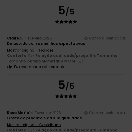
5
/5
Claire
26. Fevereiro 2026
Compra verificada
De acordo com as minhas expectativas
Mostrar original - Francês
Conforto
: 5
Relação qualidade/preço
: 5
Tamanho
:
/5
/5
Tamanho perfeito
Material
: 4
Cor
: 5
/5
/5
Eu recomendo este produto
5
/5
Rosa María
14. Fevereiro 2026
Compra verificada
Gosto do produto e da sua qualidade
Mostrar original - Castelhano
Conforto
: 5
Relação qualidade/preço
: 4
Tamanho
:
/5
/5