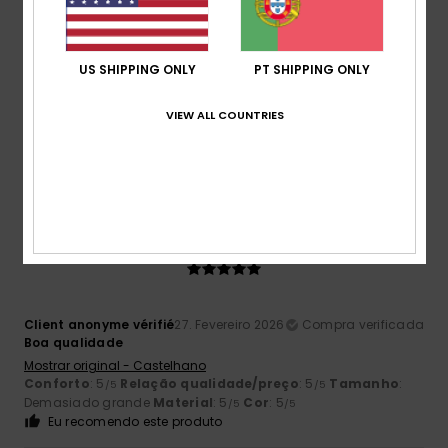
/5
US SHIPPING ONLY
PT SHIPPING ONLY
Anna
4. Março 2026
Compra verificada
Casaco básico
VIEW ALL COUNTRIES
Mostrar original - Castelhano
Conforto
: 5
Relação qualidade/preço
: 4
Tamanho
:
/5
/5
Tamanho perfeito
Material
: 4
Cor
: 4
/5
/5
5
/5
Client anonyme vérifié
27. Fevereiro 2026
Compra verificada
Boa qualidade
Mostrar original - Castelhano
Conforto
: 5
Relação qualidade/preço
: 5
Tamanho
:
/5
/5
Demasiado grande
Material
: 5
Cor
: 5
/5
/5
Eu recomendo este produto