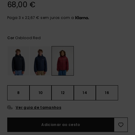
mais
68,00 €
frequentes e o
nosso
Paga 3 x 22,67 € sem juros com a
formulário de
contacto.
Consultar
Oxblood Red
Cor
as FAQ
8
10
12
14
16
Ver guia de tamanhos
Adicionar ao cesto