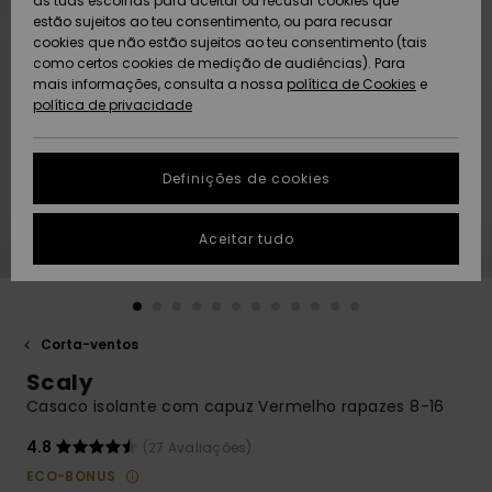
as tuas escolhas para aceitar ou recusar cookies que
Freedom
estão sujeitos ao teu consentimento, ou para recusar
cookies que não estão sujeitos ao teu consentimento (tais
AJUDA
Protecção de
como certos cookies de medição de audiências). Para
Artigos
Artigos
Community
dados
mais informações, consulta a nossa
recém-
recém-
política de Cookies
e
chegados
chegados
política de privacidade
SUSTAINABILITY
Guia de
tamanhos
LOCALIZADOR
Definições de cookies
Coleções
Highlights
DE LOJAS
Inicia uma
Aceitar tudo
CARTÃO
conversa para
PRESENTE
obteres a
resposta mais
rápida à tua
LISTA DE
pergunta.
DESEJO
Corta-ventos
Iniciar uma
Scaly
conversa
Casaco isolante com capuz Vermelho rapazes 8-16
Encontra
respostas
4.8
(27 Avaliações)
para as
ECO-BONUS
perguntas