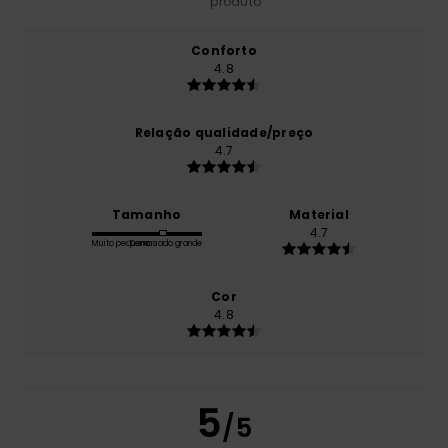
produto
Conforto
4.8
Relação qualidade/preço
4.7
Tamanho
Material
4.7
Muito pequeno
Demasiado grande
Cor
4.8
5
/5