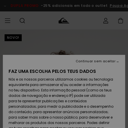
Avançar
para
DUPLA PROMO
-25% adicionais em todo o outlet
Poupa Ago
a
informação
do
produto
NOVO!
Acede à tua
HOMEM
Roupas
Roupas
Shop
Surf Shop
Artigos
Outlet
encomenda
Homem
Neve
Homem
Homem
MENINO
Envio
Acessórios
Acessórios
Artigos
Continuar sem aceitar
recém-
Surf Shop
Outlet
MULHER
chegados
Crianças
Artigos
Criança
FAZ UMA ESCOLHA PELOS TEUS DADOS
Devoluções
Neve
Nós e os nossos parceiros utilizamos cookies ou tecnologia
Calçado e
Calçado e
Criança
equivalente para armazenar e/ou aceder a informações
chinelos
chinelos
SURF
Pagamento
Highlights
Highlights
Outlet
no teu dispositivo. Esta informação pessoal (como os teus
Mulher
dados de navegação e endereço IP) pode ser utilizada
SNOW
Snow Shop
para te apresentar publicações e conteúdos
Cartão
Surfe/água
Surfe/água
Feminino
personalizados; para medir a publicidade e o desempenho
presente
Snow
Community
do conteúdo; para apresentar anúncios personalizados;
DUPLA
para saber mais sobre o nosso público; para desenvolver e
PROMO
melhorar os produtos dos nossos parceiros. Podes definir
Quiksilver
Snow
Neve
Highlights