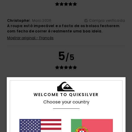
Christophe
1. Maio 2026
Compra verificada
A roupa está impecável e o facto de os bolsos fecharem
com fecho de correr é realmente uma boa ideia.
Mostrar original - Francês
5
/5
Nina
26. Março 2026
Compra verificada
Tudo como esperado!
WELCOME TO QUIKSILVER
Mostrar original - Alemão
Choose your country
Conforto
: 5
Relação qualidade/preço
: 5
Tamanho
:
/5
/5
Tamanho perfeito
Material
: 5
Cor
: 5
/5
/5
Eu recomendo este produto
4