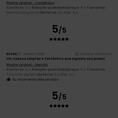
Mostrar original - Castelhano
Conforto
: 5
Relação qualidade/preço
: 4
Tamanho
:
/5
/5
Demasiado grande
Material
: 4
Cor
: 4
/5
/5
5
/5
Kirstin
27. Janeiro 2026
Compra verificada
Um casaco simples e fantástico que agrada aos jovens
Mostrar original - Alemão
Conforto
: 5
Relação qualidade/preço
: 5
Tamanho
:
/5
/5
Tamanho perfeito
Material
: 5
Cor
: 5
/5
/5
Eu recomendo este produto
5
/5