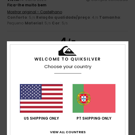
Fica-lhe muito bem
Mostrar original - Castelhano
Conforto
: 5
Relação qualidade/preço
: 4
Tamanho
:
/5
/5
Pequeno
Material
: 5
Cor
: 5
/5
/5
4
/5
WELCOME TO QUIKSILVER
Choose your country
Euris Manuel
14. Julho 2026
Compra verificada
É um bom produto com bons materiais, embora fosse ótimo
se se prestasse mais atenção aos detalhes no que diz
respeito aos acabamentos.
Mostrar original - Castelhano
Conforto
: 5
Relação qualidade/preço
: 3
Tamanho
:
/5
/5
Demasiado grande
Material
: 4
Cor
: 5
/5
/5
Eu recomendo este produto
US SHIPPING ONLY
PT SHIPPING ONLY
4
/5
VIEW ALL COUNTRIES