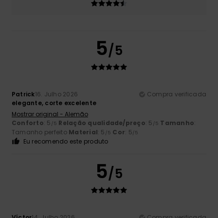
5
/5
Patrick
16. Julho 2026
Compra verificada
elegante, corte excelente
Mostrar original - Alemão
Conforto
: 5
Relação qualidade/preço
: 5
Tamanho
:
/5
/5
Tamanho perfeito
Material
: 5
Cor
: 5
/5
/5
Eu recomendo este produto
5
/5
Víctor
14. Julho 2026
Compra verificada