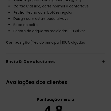
Tecido:
popelina de algodão [115 g/m²]
Corte:
Clássico, corte normal e confortável
Fecho:
Fecho com botões regular
Design com estampado all-over
Bolso no peito
Pacote de etiquetas recicladas Quiksilver
Composição
[Tecido principal] 100% algodão
Envio& Devoluciones
Avaliações dos clientes
Pontuação média
4.8