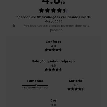
/5
baseado em
92 avaliações verificadas
desde
Março 2026
74% dos nossos clientes recomendam este
produto
Conforto
4.8
Relação qualidade/preço
4.5
Tamanho
Material
4.6
Muito pequeno
Demasiado grande
Cor
4.8