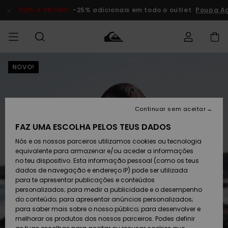
Avançar
para
DUPLA PROMO
-25% adicionais em todo o outlet
Poupa A
a
informação
do
produto
NOVO!
Acede à tua
HOMEM
Roupas
Roupas
Shop
Surf Shop
Artigos
Outlet
encomenda
Homem
Neve
Homem
Homem
MENINO
Envio
Acessórios
Acessórios
Artigos
Continuar sem aceitar
recém-
Surf Shop
Outlet
MULHER
chegados
Crianças
Artigos
Criança
FAZ UMA ESCOLHA PELOS TEUS DADOS
Devoluções
Neve
Nós e os nossos parceiros utilizamos cookies ou tecnologia
Calçado e
Calçado e
Criança
equivalente para armazenar e/ou aceder a informações
chinelos
chinelos
SURF
Pagamento
Highlights
Highlights
Outlet
no teu dispositivo. Esta informação pessoal (como os teus
Mulher
dados de navegação e endereço IP) pode ser utilizada
SNOW
Snow Shop
para te apresentar publicações e conteúdos
Cartão
Surfe/água
Surfe/água
Feminino
personalizados; para medir a publicidade e o desempenho
presente
Snow
Community
do conteúdo; para apresentar anúncios personalizados;
DUPLA
para saber mais sobre o nosso público; para desenvolver e
PROMO
melhorar os produtos dos nossos parceiros. Podes definir
Quiksilver
Snow
Neve
Highlights