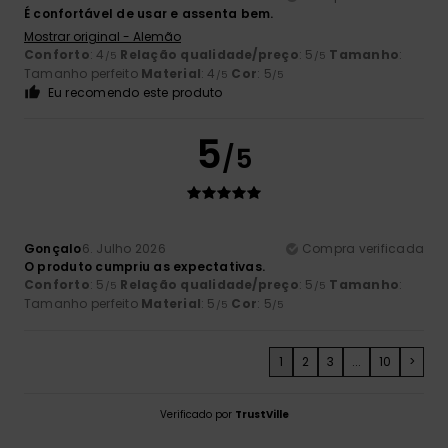
É confortável de usar e assenta bem.
Mostrar original - Alemão
Conforto
: 4
Relação qualidade/preço
: 5
Tamanho
:
/5
/5
Tamanho perfeito
Material
: 4
Cor
: 5
/5
/5
Eu recomendo este produto
5
/5
Gonçalo
6. Julho 2026
Compra verificada
O produto cumpriu as expectativas.
Conforto
: 5
Relação qualidade/preço
: 5
Tamanho
:
/5
/5
Tamanho perfeito
Material
: 5
Cor
: 5
/5
/5
1
2
3
...
10
>
Verificado por
TrustVille