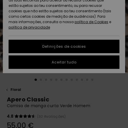
as tuas escolhas para aceitar ou recusar cookies que
Freedom
estão sujeitos ao teu consentimento, ou para recusar
cookies que não estão sujeitos ao teu consentimento (tais
AJUDA
Protecção de
como certos cookies de medição de audiências). Para
Artigos
Artigos
Community
dados
mais informações, consulta a nossa
recém-
recém-
política de Cookies
e
chegados
chegados
política de privacidade
SUSTAINABILITY
Guia de
tamanhos
LOCALIZADOR
Definições de cookies
Coleções
Highlights
DE LOJAS
Inicia uma
Aceitar tudo
CARTÃO
conversa para
PRESENTE
obteres a
resposta mais
rápida à tua
LISTA DE
pergunta.
DESEJO
Floral
Iniciar uma
Apero Classic
conversa
Camisa de manga curta Verde Homem
Encontra
respostas
4.8
(92 Avaliações)
para as
55,00 €
perguntas