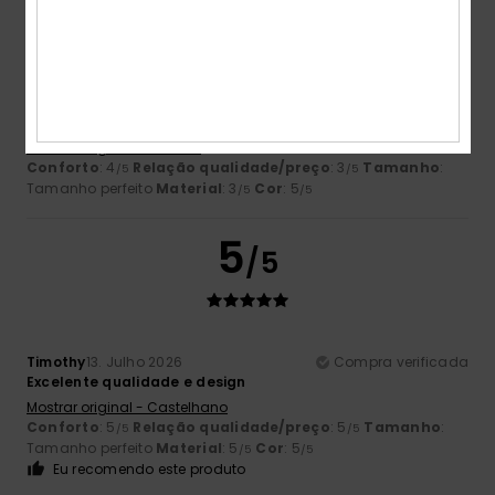
Jean-Claude
14. Julho 2026
Compra verificada
Bom tamanho. Tecido fino, muito pouco espesso. Relação
qualidade-preço média.
Mostrar original - Francês
Conforto
: 4
Relação qualidade/preço
: 3
Tamanho
:
/5
/5
Tamanho perfeito
Material
: 3
Cor
: 5
/5
/5
5
/5
Timothy
13. Julho 2026
Compra verificada
Excelente qualidade e design
Mostrar original - Castelhano
Conforto
: 5
Relação qualidade/preço
: 5
Tamanho
:
/5
/5
Tamanho perfeito
Material
: 5
Cor
: 5
/5
/5
Eu recomendo este produto