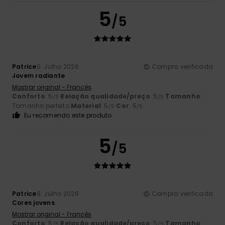
5
/5
Patrice
9. Julho 2026
Compra verificada
Jovem radiante
Mostrar original - Francês
Conforto
: 5
Relação qualidade/preço
: 5
Tamanho
:
/5
/5
Tamanho perfeito
Material
: 5
Cor
: 5
/5
/5
Eu recomendo este produto
5
/5
Patrice
9. Julho 2026
Compra verificada
Cores jovens
Mostrar original - Francês
Conforto
: 5
Relação qualidade/preço
: 5
Tamanho
:
/5
/5