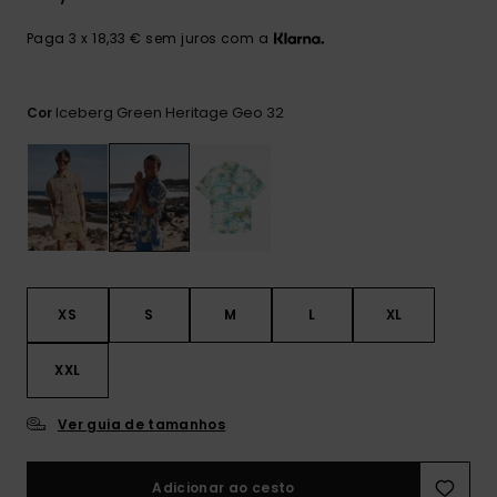
mais
frequentes e o
Paga 3 x 18,33 € sem juros com a
nosso
formulário de
contacto.
Iceberg Green Heritage Geo 32
Cor
Consultar
as FAQ
XS
S
M
L
XL
XXL
Ver guia de tamanhos
Adicionar ao cesto