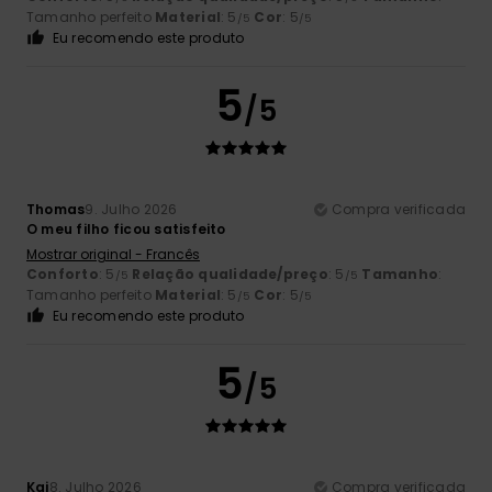
Tamanho perfeito
Material
: 5
Cor
: 5
/5
/5
Eu recomendo este produto
5
/5
Thomas
9. Julho 2026
Compra verificada
O meu filho ficou satisfeito
Mostrar original - Francês
Conforto
: 5
Relação qualidade/preço
: 5
Tamanho
:
/5
/5
Tamanho perfeito
Material
: 5
Cor
: 5
/5
/5
Eu recomendo este produto
5
/5
Kai
8. Julho 2026
Compra verificada