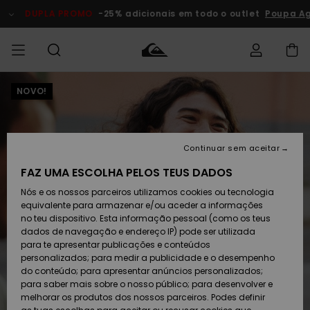
Avançar
para
DUPLA PROMO
-25% adicionais em todo o outlet
Poupa Ago
a
informação
do
produto
NOVO!
Acede à tua
HOMEM
Roupas
Roupas
Shop
Surf Shop
Artigos
Outlet
encomenda
Homem
Neve
Homem
Homem
MENINO
Envio
Acessórios
Acessórios
Artigos
Continuar sem aceitar
recém-
Surf Shop
Outlet
MULHER
chegados
Crianças
Artigos
Criança
FAZ UMA ESCOLHA PELOS TEUS DADOS
Devoluções
Neve
Nós e os nossos parceiros utilizamos cookies ou tecnologia
Calçado e
Calçado e
Criança
equivalente para armazenar e/ou aceder a informações
chinelos
chinelos
SURF
Pagamento
Highlights
Highlights
Outlet
no teu dispositivo. Esta informação pessoal (como os teus
Mulher
dados de navegação e endereço IP) pode ser utilizada
SNOW
Snow Shop
para te apresentar publicações e conteúdos
Cartão
Surfe/água
Surfe/água
Feminino
personalizados; para medir a publicidade e o desempenho
presente
Snow
Community
do conteúdo; para apresentar anúncios personalizados;
DUPLA
para saber mais sobre o nosso público; para desenvolver e
PROMO
melhorar os produtos dos nossos parceiros. Podes definir
Quiksilver
Snow
Neve
Highlights