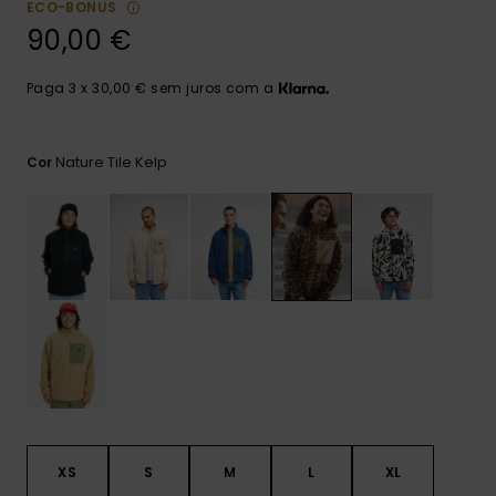
ECO-BONUS
mais
frequentes e o
90,00 €
nosso
formulário de
contacto.
Paga 3 x 30,00 € sem juros com a
Consultar
as FAQ
Nature Tile Kelp
Cor
XS
S
M
L
XL