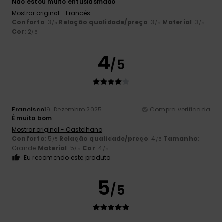
Não estou muito entusiasmado
Mostrar original - Francês
Conforto
: 3
Relação qualidade/preço
: 3
Material
: 3
/5
/5
/5
Cor
: 2
/5
4
/5
Francisco
19. Dezembro 2025
Compra verificada
É muito bom
Mostrar original - Castelhano
Conforto
: 5
Relação qualidade/preço
: 4
Tamanho
:
/5
/5
Grande
Material
: 5
Cor
: 4
/5
/5
Eu recomendo este produto
5
/5