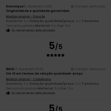
Dominique
15. Dezembro 2025
Compra verificada
Originalidade e qualidade garantidas
Mostrar original - Francês
Conforto
: 5
Relação qualidade/preço
: 4
Tamanho
:
/5
/5
Tamanho perfeito
Material
: 5
Cor
: 5
/5
/5
Eu recomendo este produto
5
/5
IBAN
23. Novembro 2025
Compra verificada
Um 10 em termos de relação qualidade-preço.
Mostrar original - Castelhano
Conforto
: 5
Relação qualidade/preço
: 5
Tamanho
:
/5
/5
Demasiado grande
Material
: 5
Cor
: 5
/5
/5
Eu recomendo este produto
5
/5