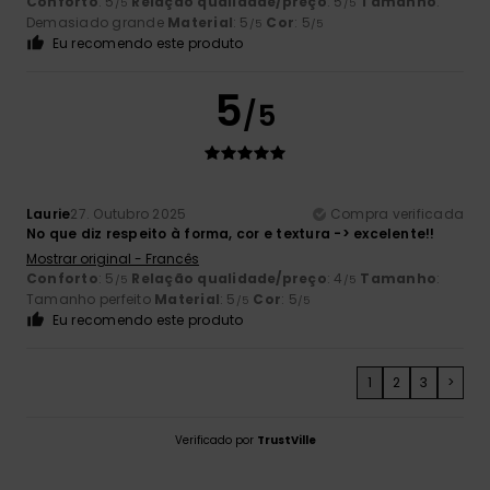
Conforto
: 5
Relação qualidade/preço
: 5
Tamanho
:
/5
/5
Demasiado grande
Material
: 5
Cor
: 5
/5
/5
Eu recomendo este produto
5
/5
Laurie
27. Outubro 2025
Compra verificada
No que diz respeito à forma, cor e textura -> excelente!!
Mostrar original - Francês
Conforto
: 5
Relação qualidade/preço
: 4
Tamanho
:
/5
/5
Tamanho perfeito
Material
: 5
Cor
: 5
/5
/5
Eu recomendo este produto
1
2
3
>
Verificado por
TrustVille