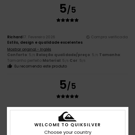
5
/5
Richard
17. Fevereiro 2026
Compra verificada
Estilo, design e qualidade excelentes
Mostrar original - Inglês
Conforto
: 5
Relação qualidade/preço
: 5
Tamanho
:
/5
/5
Tamanho perfeito
Material
: 5
Cor
: 5
/5
/5
Eu recomendo este produto
5
/5
Client anonyme vérifié
21. Janeiro 2026
Compra verificada
Os vossos casacos de lã são fantásticos!
WELCOME TO QUIKSILVER
Mostrar original - Francês
Conforto
: 5
Relação qualidade/preço
: 5
Tamanho
:
Choose your country
/5
/5