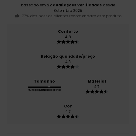
baseado em
22 avaliações verificadas
desde
Setembro 2025
77% dos nossos clientes recomendam este produto
Conforto
4.8
Relação qualidade/preço
4.3
Tamanho
Material
4.7
Muito pequeno
Demasiado grande
Cor
4.7