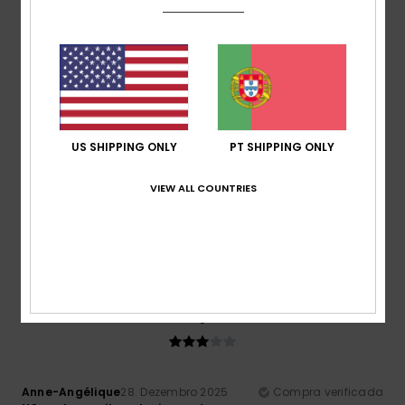
Grande
Material
: 5
Cor
: 5
/5
/5
Eu recomendo este produto
4
/5
US SHIPPING ONLY
PT SHIPPING ONLY
Heiko
19. Janeiro 2026
Compra verificada
Porque, na verdade, espero receber uma compensação por
VIEW ALL COUNTRIES
isso
Mostrar original - Alemão
Conforto
: 4
Relação qualidade/preço
: 3
Tamanho
:
/5
/5
Grande
Material
: 4
Cor
: 4
/5
/5
3
/5
Anne-Angélique
28. Dezembro 2025
Compra verificada