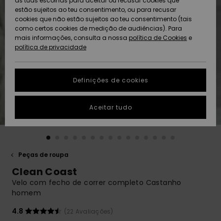
as tuas escolhas para aceitar ou recusar cookies que
Freedom
estão sujeitos ao teu consentimento, ou para recusar
cookies que não estão sujeitos ao teu consentimento (tais
AJUDA
Protecção de
como certos cookies de medição de audiências). Para
Artigos
Artigos
Community
dados
mais informações, consulta a nossa
recém-
recém-
política de Cookies
e
chegados
chegados
política de privacidade
SUSTAINABILITY
Guia de
tamanhos
LOCALIZADOR
Definições de cookies
Coleções
Highlights
DE LOJAS
Inicia uma
Aceitar tudo
CARTÃO
conversa para
PRESENTE
obteres a
resposta mais
rápida à tua
LISTA DE
pergunta.
DESEJO
Peças de roupa
Iniciar uma
Clean Coast
conversa
Velo com fecho de correr completo Castanho
Encontra
homem
respostas
para as
4.8
(22 Avaliações)
perguntas