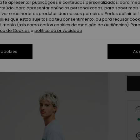
ra te apresentar publicações e conteúdos personalizados; para medi
eúdo; para apresentar anúncios personalizados; para saber mais 
lver e melhorar os produtos dos nossos parceiros. Podes definir as 
okies que estão sujeitos ao teu consentimento, ou para recusar coo
ntimento (tais como certos cookies de medição de audiências). Par
tica de Cookies
e
política de privacidade
X
 cookies
Ace
Ve