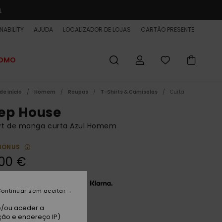
a
NABILITY
AJUDA
LOCALIZADOR DE LOJAS
CARTÃO PRESENTE
ROMO
de início
Homem
Roupas
T-Shirts & Camisolas
Curta
ep House
irt de manga curta Azul Homem
BONUS
00 €
 x 13,33 € sem juros com a
ontinuar sem aceitar
e/ou aceder a
ue Fog
ção e endereço IP)