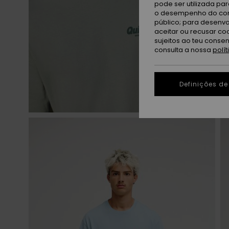
pode ser utilizada pa
o desempenho do cont
público; para desenvo
aceitar ou recusar co
sujeitos ao teu conse
consulta a nossa
polí
Definições de