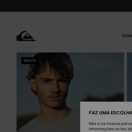
Avançar
para
a
informação
do
produto
HO
NOVO!
FAZ UMA ESCOLHA
Nós e os nossos parce
informações no teu di