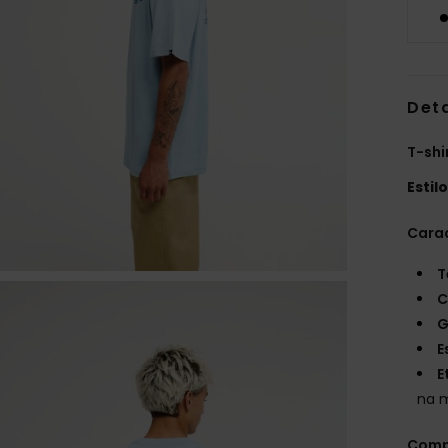
Det
T-shi
Estil
Carac
T
C
G
E
E
na 
Comp