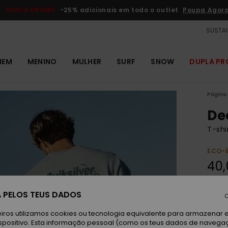
DUPLA PROMO
-25% adicionais em todo o outlet
Poupa Agor
SUSTAI
MEM
MENINO
MULHER
SURF
SNOW
DUPLA P
Página 
De
T-sh
ECO-
40,
Paga 3
 PELOS TEUS DADOS
C
iros utilizamos cookies ou tecnologia equivalente para armazenar 
Bl
spositivo. Esta informação pessoal (como os teus dados de navega
Cor