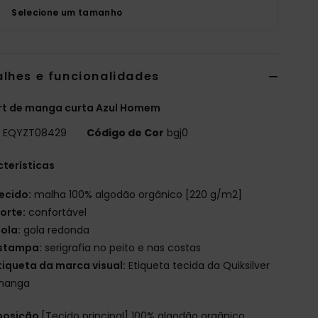
Selecione um tamanho
alhes e funcionalidades
rt de manga curta Azul Homem
o
EQYZT08429
Código de Cor
bgj0
terísticas
ecido:
malha 100% algodão orgânico [220 g/m2]
orte:
confortável
ola:
gola redonda
stampa:
serigrafia no peito e nas costas
tiqueta da marca visual:
Etiqueta tecida da Quiksilver
manga
osição
[Tecido principal] 100% algodão orgânico