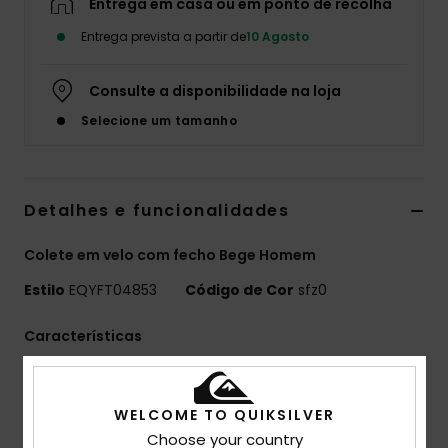
Entrega em casa ou em ponto de recolha
Entrega prevista a partir de
10 Agosto
Consulte a disponibilidade na loja
Selecione um tamanho
Detalhes e funcionalidades
Colete em velo com fecho Bege Homem
Estilo
EQYFT04853
Código de Cor
sfz0
Características
Utilização: Aventura diária/Tempo frio
BENEFÍCIOS
WELCOME TO QUIKSILVER
Tecnologia WarmFlight® para retenção de calor
Choose your country