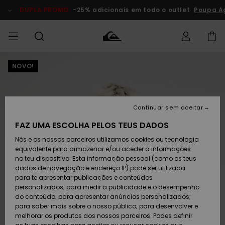
Avançar
para
DUPLA PROMO
-25% adicionais em todo o outlet
Poupa Ag
a
informação
do
produto
NOVO!
Acede à tua
HOMEM
Roupas
Roupas
Shop
Surf Shop
Artigos
Outlet
encomenda
Homem
Neve
Homem
Homem
MENINO
Envio
Acessórios
Acessórios
Artigos
Continuar sem aceitar
recém-
Surf Shop
Outlet
MULHER
chegados
Crianças
Artigos
Criança
FAZ UMA ESCOLHA PELOS TEUS DADOS
Devoluções
Neve
Nós e os nossos parceiros utilizamos cookies ou tecnologia
Calçado e
Calçado e
Criança
equivalente para armazenar e/ou aceder a informações
chinelos
chinelos
SURF
Pagamento
Highlights
Highlights
Outlet
no teu dispositivo. Esta informação pessoal (como os teus
Mulher
dados de navegação e endereço IP) pode ser utilizada
SNOW
Snow Shop
para te apresentar publicações e conteúdos
Cartão
Surfe/água
Surfe/água
Feminino
personalizados; para medir a publicidade e o desempenho
presente
Snow
Community
do conteúdo; para apresentar anúncios personalizados;
DUPLA
para saber mais sobre o nosso público; para desenvolver e
PROMO
melhorar os produtos dos nossos parceiros. Podes definir
Quiksilver
Snow
Neve
Highlights