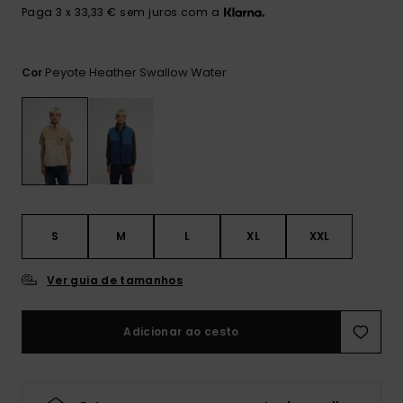
mais
Paga 3 x 33,33 € sem juros com a
frequentes e o
nosso
formulário de
contacto.
Peyote Heather Swallow Water
Cor
Consultar
as FAQ
S
M
L
XL
XXL
Ver guia de tamanhos
Adicionar ao cesto