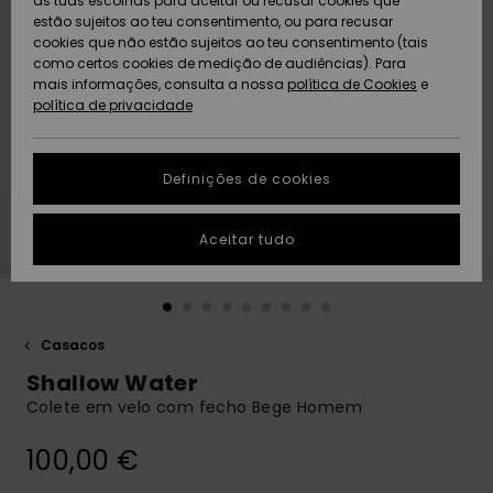
as tuas escolhas para aceitar ou recusar cookies que
Freedom
estão sujeitos ao teu consentimento, ou para recusar
cookies que não estão sujeitos ao teu consentimento (tais
AJUDA
Protecção de
como certos cookies de medição de audiências). Para
Artigos
Artigos
Community
dados
mais informações, consulta a nossa
recém-
recém-
política de Cookies
e
chegados
chegados
política de privacidade
SUSTAINABILITY
Guia de
tamanhos
LOCALIZADOR
Definições de cookies
Coleções
Highlights
DE LOJAS
Inicia uma
Aceitar tudo
CARTÃO
conversa para
PRESENTE
obteres a
resposta mais
rápida à tua
LISTA DE
pergunta.
DESEJO
Casacos
Iniciar uma
Shallow Water
conversa
Colete em velo com fecho Bege Homem
Encontra
respostas
100,00 €
para as
perguntas