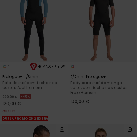
mais
frequentes e o
nosso
formulário de
contacto.
Consultar
as FAQ
4
1
PRIMALOFT® BIO™
Prologue+ 4/3mm
2/2mm Prologue+
Fato de surf com fecho nas
Body para surf de manga
costas Azul homem
curta, com fecho nas costas
Preto Homem
40%
200,00 €
100,00 €
120,00 €
OUTLET
DUPLA PROMO 25% EXTRA