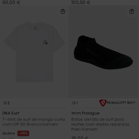
60,00 €
100,00 €
2
1
PRIMALOFT® BIO™
DNA Surf
1mm Prologue
T-shirt de surf de manga curta
Botas de fato de surf para
com UPF 50 Branco Homem
recifes com dedos redondos
Preto Homem
48%
35,00 €
35,00 €