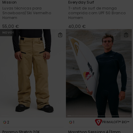
Mission
Everyday Surf
Luvas técnicas para
T-shirt de surf de manga
Snowboard/Ski Vermelho
comprida com UPF 50 Branco
Homem
Homem
55,00 €
40,00 €
NOVO!
2
1
PRIMALOFT® BIO™
Paramo Stretch 20K
Marathon Sessions 4/3mm