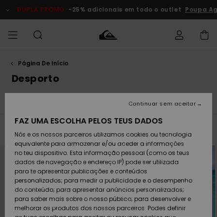
Avançar
para
DUPLA PROMO
-25% adicionais em todo o outlet
Poupa Agora
a
seleção
da
grelha
de
produtos
Página De Início
Acede à tua
HOMEM
Roupas
Roupas
Shop
Surf Shop
Artigos
Outlet
encomenda
Desporto
Homem
Neve
Homem
Homem
MENINO
Envio
Surfe/água
Neve
Skateboards
Highlights
Acessórios
Acessórios
Artigos
Continuar sem aceitar
recém-
Surf Shop
Outlet
MULHER
chegados
Crianças
Artigos
Criança
FAZ UMA ESCOLHA PELOS TEUS DADOS
Devoluções
Neve
Filtrar e Ordenar
549
Resultados
Nós e os nossos parceiros utilizamos cookies ou tecnologia
Calçado e
Calçado e
Criança
equivalente para armazenar e/ou aceder a informações
chinelos
chinelos
SURF
Avançar
Avançar
Pagamento
Highlights
Highlights
Outlet
para
para
no teu dispositivo. Esta informação pessoal (como os teus
procurar
ordenar
Mulher
dados de navegação e endereço IP) pode ser utilizada
critérios
por
de
SNOW
Snow Shop
para te apresentar publicações e conteúdos
filtragem
Cartão
Surfe/água
Surfe/água
Feminino
personalizados; para medir a publicidade e o desempenho
presente
Snow
Community
do conteúdo; para apresentar anúncios personalizados;
DUPLA
para saber mais sobre o nosso público; para desenvolver e
PROMO
melhorar os produtos dos nossos parceiros. Podes definir
Quiksilver
Snow
Neve
Highlights