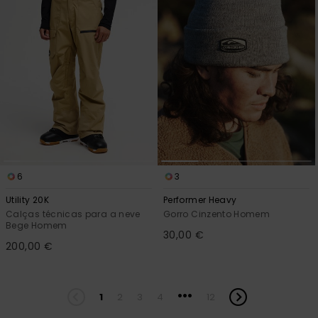
6
3
Utility 20K
Performer Heavy
Calças técnicas para a neve
Gorro Cinzento Homem
Bege Homem
30,00 €
200,00 €
...
1
2
3
4
12