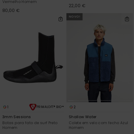
Vermelho Homem
22,00 €
80,00 €
NOVO!
1
2
PRIMALOFT® BIO™
3mm Sessions
Shallow Water
Botas para fato de surf Preto
Colete em velo com fecho Azul
Homem
Homem