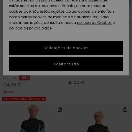
as tuas escolhas para aceitar ou recusar cookies que
Freedom
estão sujeitos ao teu consentimento, ou para recusar
cookies que não estão sujeitos ao teu consentimento (tais
AJUDA
Protecção de
como certos cookies de medição de audiências). Para
Artigos
Artigos
Community
dados
mais informações, consulta a nossa
recém-
recém-
política de Cookies
e
chegados
chegados
política de privacidade
SUSTAINABILITY
Guia de
tamanhos
LOCALIZADOR
Definições de cookies
Coleções
Highlights
4
8
PRIMALOFT® BIO™
DE LOJAS
Everyday Sessions 4/3mm
Everyday
Inicia uma
Aceitar tudo
Fato de surf com fecho no peito
T-shirt de surf de manga
CARTÃO
conversa para
Verde homem
comprida com UPF 50 Preto
PRESENTE
obteres a
Homem
resposta mais
40%
290,00 €
rápida à tua
35,00 €
174,00 €
LISTA DE
pergunta.
DESEJO
OUTLET
Iniciar uma
DUPLA PROMO 25% EXTRA
conversa
Encontra
respostas
para as
perguntas