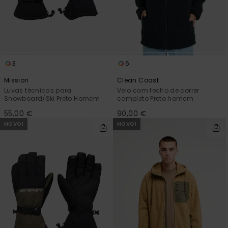
3
6
Mission
Clean Coast
Luvas técnicas para
Velo com fecho de correr
Snowboard/Ski Preto Homem
completo Preto homem
55,00 €
90,00 €
NOVO!
NOVO!