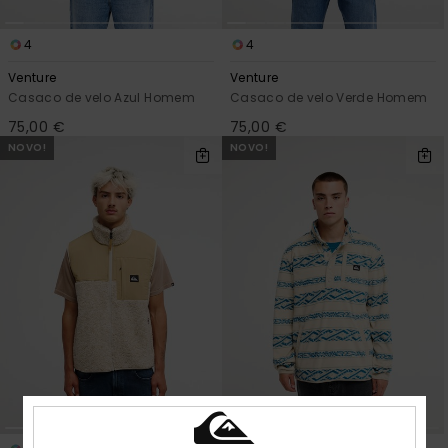
4
4
Venture
Venture
Casaco de velo Azul Homem
Casaco de velo Verde Homem
75,00 €
75,00 €
NOVO!
NOVO!