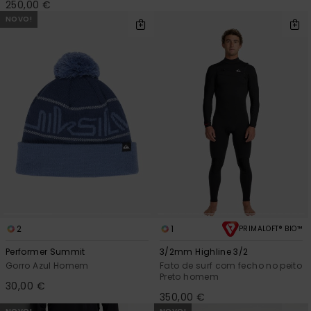
250,00 €
NOVO!
2
1
PRIMALOFT® BIO™
Performer Summit
3/2mm Highline 3/2
Gorro Azul Homem
Fato de surf com fecho no peito
Preto homem
30,00 €
350,00 €