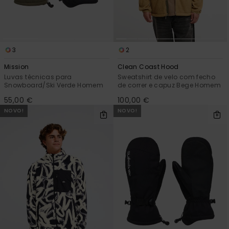
3
2
Mission
Clean Coast Hood
Luvas técnicas para
Sweatshirt de velo com fecho
Snowboard/Ski Verde Homem
de correr e capuz Bege Homem
55,00 €
100,00 €
NOVO!
NOVO!