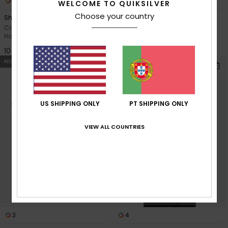
2
3
WELCOME TO QUIKSILVER
Choose your country
Shallow Water
No Destination Hs
Colete em velo com fecho Bege
Velo estampado Cinzento
Homem
homem
100,00 €
65,00 €
NOVO!
US SHIPPING ONLY
PT SHIPPING ONLY
VIEW ALL COUNTRIES
3
4