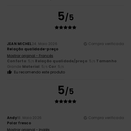
5
/5
JEAN MICHEL
24. Maio 2026
Compra verificada
Relação qualidade-preço
Mostrar original - Francês
Conforto
: 5
Relação qualidade/preço
: 5
Tamanho
:
/5
/5
Grande
Material
: 5
Cor
: 5
/5
/5
Eu recomendo este produto
5
/5
Andy
18. Maio 2026
Compra verificada
Polar fresco
Mostrar original - Inglês