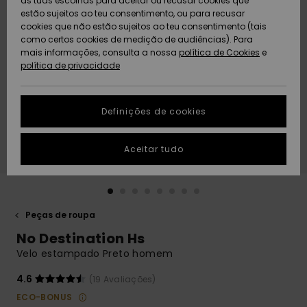
as tuas escolhas para aceitar ou recusar cookies que
Freedom
estão sujeitos ao teu consentimento, ou para recusar
cookies que não estão sujeitos ao teu consentimento (tais
AJUDA
Protecção de
como certos cookies de medição de audiências). Para
Artigos
Artigos
Community
dados
mais informações, consulta a nossa
recém-
recém-
política de Cookies
e
chegados
chegados
política de privacidade
SUSTAINABILITY
Guia de
tamanhos
LOCALIZADOR
Definições de cookies
Coleções
Highlights
DE LOJAS
Inicia uma
Aceitar tudo
CARTÃO
conversa para
PRESENTE
obteres a
resposta mais
rápida à tua
LISTA DE
pergunta.
DESEJO
Peças de roupa
Iniciar uma
No Destination Hs
conversa
Velo estampado Preto homem
Encontra
respostas
4.6
(19 Avaliações)
para as
ECO-BONUS
perguntas