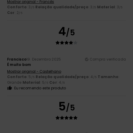
Mostrar original - Francês
Conforto
: 3
Relação qualidade/preço
: 3
Material
: 3
/5
/5
/5
Cor
: 2
/5
4
/5
Francisco
19. Dezembro 2025
Compra verificada
É muito bom
Mostrar original - Castelhano
Conforto
: 5
Relação qualidade/preço
: 4
Tamanho
:
/5
/5
Grande
Material
: 5
Cor
: 4
/5
/5
Eu recomendo este produto
5
/5