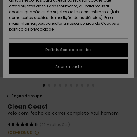
as tuas escolhas para aceitar ou recusar cookies que
Freedom
estão sujeitos ao teu consentimento, ou para recusar
cookies que não estão sujeitos ao teu consentimento (tais
AJUDA
Protecção de
como certos cookies de medição de audiências). Para
Artigos
Artigos
Community
dados
mais informações, consulta a nossa
recém-
recém-
política de Cookies
e
chegados
chegados
política de privacidade
SUSTAINABILITY
Guia de
tamanhos
LOCALIZADOR
Definições de cookies
Coleções
Highlights
DE LOJAS
Inicia uma
Aceitar tudo
CARTÃO
conversa para
PRESENTE
obteres a
resposta mais
rápida à tua
LISTA DE
pergunta.
DESEJO
Peças de roupa
Iniciar uma
Clean Coast
conversa
Velo com fecho de correr completo Azul homem
Encontra
respostas
4.8
(22 Avaliações)
para as
ECO-BONUS
perguntas