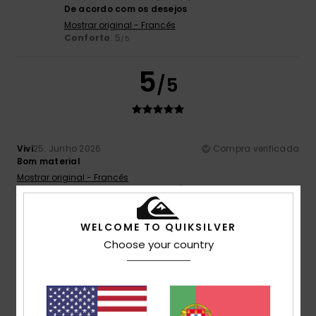
De acordo com os desejos
Mostrar original - Francês
Conforto
: 5
/5
5
/5
Vivi
25. Junho 2026
Compra verificada
Bom material
Mostrar original - Francês
Conforto
: 5
Relação qualidade/preço
: 4
Tamanho
:
/5
/5
Tamanho perfeito
Material
: 4
Cor
: 5
/5
/5
Eu recomendo este produto
WELCOME TO QUIKSILVER
Choose your country
2
/5