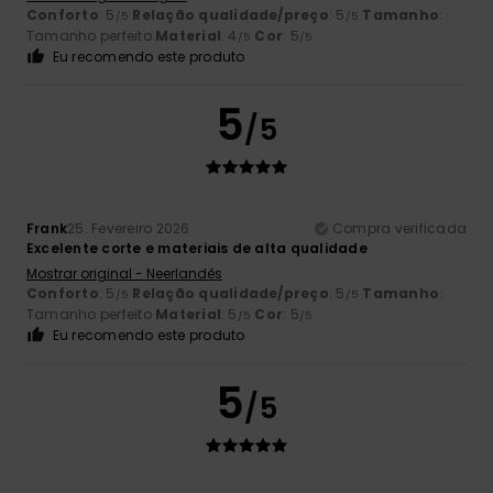
Conforto
: 5
Relação qualidade/preço
: 5
Tamanho
:
/5
/5
Tamanho perfeito
Material
: 4
Cor
: 5
/5
/5
Eu recomendo este produto
5
/5
Frank
25. Fevereiro 2026
Compra verificada
Excelente corte e materiais de alta qualidade
Mostrar original - Neerlandês
Conforto
: 5
Relação qualidade/preço
: 5
Tamanho
:
/5
/5
Tamanho perfeito
Material
: 5
Cor
: 5
/5
/5
Eu recomendo este produto
5
/5