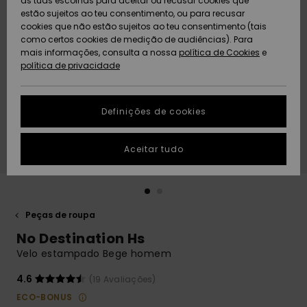
as tuas escolhas para aceitar ou recusar cookies que
Freedom
estão sujeitos ao teu consentimento, ou para recusar
cookies que não estão sujeitos ao teu consentimento (tais
AJUDA
Protecção de
como certos cookies de medição de audiências). Para
Artigos
Artigos
Community
dados
mais informações, consulta a nossa
recém-
recém-
política de Cookies
e
chegados
chegados
política de privacidade
SUSTAINABILITY
Guia de
tamanhos
LOCALIZADOR
Definições de cookies
Coleções
Highlights
DE LOJAS
Inicia uma
Aceitar tudo
CARTÃO
conversa para
PRESENTE
obteres a
resposta mais
rápida à tua
LISTA DE
pergunta.
DESEJO
Peças de roupa
Iniciar uma
No Destination Hs
conversa
Velo estampado Bege homem
Encontra
respostas
4.6
(19 Avaliações)
para as
ECO-BONUS
perguntas