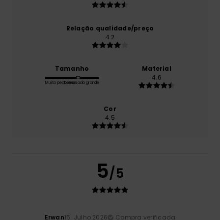
Relação qualidade/preço
4.2
Tamanho
Material
4.6
Muito pequeno
Demasiado grande
Cor
4.5
5
/5
Erwan
15. Julho 2026
Compra verificada