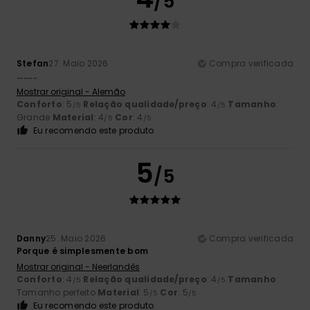
/5
Stefan
27. Maio 2026
Compra verificada
.........
Mostrar original - Alemão
Conforto
: 5
Relação qualidade/preço
: 4
Tamanho
:
/5
/5
Grande
Material
: 4
Cor
: 4
/5
/5
Eu recomendo este produto
5
/5
Danny
25. Maio 2026
Compra verificada
Porque é simplesmente bom
Mostrar original - Neerlandês
Conforto
: 4
Relação qualidade/preço
: 4
Tamanho
:
/5
/5
Tamanho perfeito
Material
: 5
Cor
: 5
/5
/5
Eu recomendo este produto