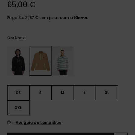
mais
65,00 €
frequentes e o
nosso
Paga 3 x 21,67 € sem juros com a
formulário de
contacto.
Consultar
Khaki
Cor
as FAQ
XS
S
M
L
XL
XXL
Ver guia de tamanhos