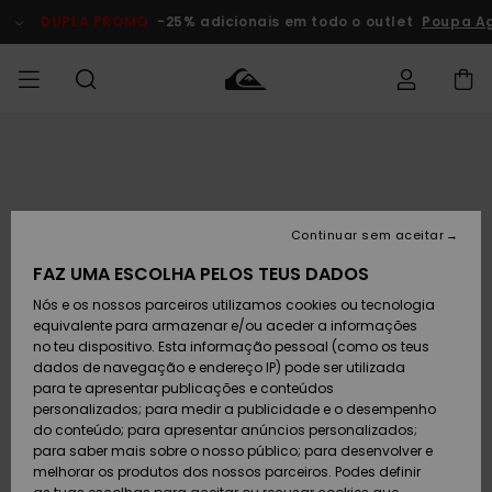
Avançar
para
DUPLA PROMO
-25% adicionais em todo o outlet
Poupa A
a
informação
do
produto
Acede à tua
HOMEM
Roupas
Roupas
Shop
Surf Shop
Artigos
Outlet
encomenda
Homem
Neve
Homem
Homem
MENINO
Envio
Acessórios
Acessórios
Artigos
Continuar sem aceitar
recém-
Surf Shop
Outlet
MULHER
chegados
Crianças
Artigos
Criança
FAZ UMA ESCOLHA PELOS TEUS DADOS
Devoluções
Neve
Nós e os nossos parceiros utilizamos cookies ou tecnologia
Calçado e
Calçado e
Criança
equivalente para armazenar e/ou aceder a informações
chinelos
chinelos
SURF
Pagamento
Highlights
Highlights
Outlet
no teu dispositivo. Esta informação pessoal (como os teus
Mulher
dados de navegação e endereço IP) pode ser utilizada
SNOW
Snow Shop
para te apresentar publicações e conteúdos
Cartão
Surfe/água
Surfe/água
Feminino
personalizados; para medir a publicidade e o desempenho
presente
Snow
Community
do conteúdo; para apresentar anúncios personalizados;
DUPLA
para saber mais sobre o nosso público; para desenvolver e
PROMO
melhorar os produtos dos nossos parceiros. Podes definir
Quiksilver
Snow
Neve
Highlights