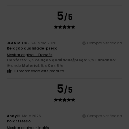
5
/5
JEAN MICHEL
24. Maio 2026
Compra verificada
Relação qualidade-preço
Mostrar original - Francês
Conforto
: 5
Relação qualidade/preço
: 5
Tamanho
:
/5
/5
Grande
Material
: 5
Cor
: 5
/5
/5
Eu recomendo este produto
5
/5
Andy
18. Maio 2026
Compra verificada
Polar fresco
Mostrar original - Inglês