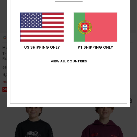
1
2
US SHIPPING ONLY
PT SHIPPING ONLY
Mercury Flaming Heat
Mercury Americana
T-shirt de manga curta Roxo
T-shirt de manga curta Roxo
Rapazes 8-16
Rapazes 8-16
VIEW ALL COUNTRIES
63%
63%
25,00 €
28,00 €
9,37 €
10,50 €
OUTLET
OUTLET
DUPLA PROMO 25% EXTRA
DUPLA PROMO 25% EXTRA