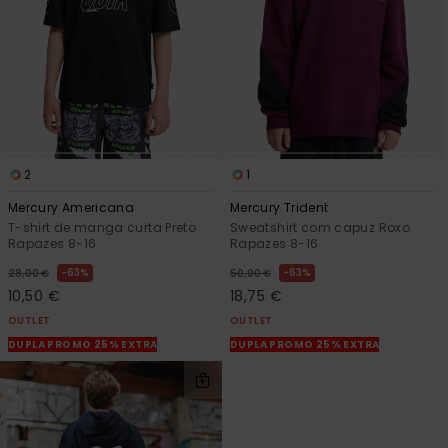
2
1
Mercury Americana
Mercury Trident
T-shirt de manga curta Preto
Sweatshirt com capuz Roxo
Rapazes 8-16
Rapazes 8-16
63%
63%
28,00 €
50,00 €
10,50 €
18,75 €
OUTLET
OUTLET
DUPLA PROMO 25% EXTRA
DUPLA PROMO 25% EXTRA