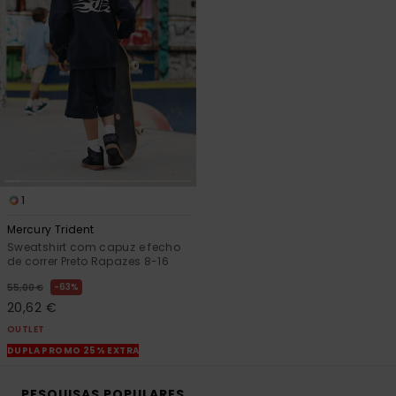
1
Mercury Trident
Sweatshirt com capuz e fecho
de correr Preto Rapazes 8-16
63%
55,00 €
20,62 €
OUTLET
DUPLA PROMO 25% EXTRA
PESQUISAS POPULARES