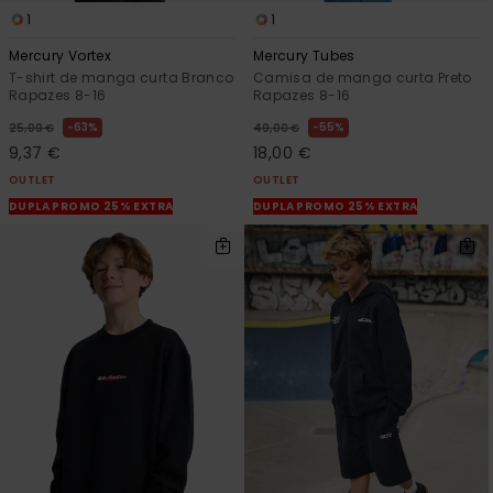
1
1
Mercury Vortex
Mercury Tubes
T-shirt de manga curta Branco
Camisa de manga curta Preto
Rapazes 8-16
Rapazes 8-16
63%
55%
25,00 €
40,00 €
9,37 €
18,00 €
OUTLET
OUTLET
DUPLA PROMO 25% EXTRA
DUPLA PROMO 25% EXTRA