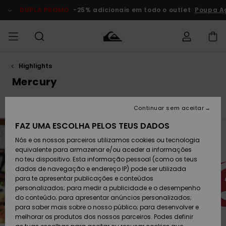
Avançar
para
DUPLA PROMO
-25% adicionais em todo o outlet
Poupa Ag
a
seleção
da
grelha
de
produtos
Highlights
Acede à tua
HOMEM
Roupas
Roupas
Shop
Surf Shop
Artigos
Outlet
encomenda
Mercury
Homem
Neve
Homem
Homem
MENINO
Envio
Young Guns
Back at It
Acessórios
Acessórios
Artigos
Continuar sem aceitar
recém-
Surf Shop
Outlet
MULHER
chegados
Crianças
Artigos
Criança
FAZ UMA ESCOLHA PELOS TEUS DADOS
Devoluções
Neve
Nós e os nossos parceiros utilizamos cookies ou tecnologia
Calçado e
Calçado e
Criança
equivalente para armazenar e/ou aceder a informações
chinelos
chinelos
SURF
Pagamento
Highlights
Highlights
Outlet
no teu dispositivo. Esta informação pessoal (como os teus
Mulher
dados de navegação e endereço IP) pode ser utilizada
SNOW
Snow Shop
para te apresentar publicações e conteúdos
Cartão
Surfe/água
Surfe/água
Feminino
personalizados; para medir a publicidade e o desempenho
presente
Snow
Community
do conteúdo; para apresentar anúncios personalizados;
DUPLA
para saber mais sobre o nosso público; para desenvolver e
PROMO
melhorar os produtos dos nossos parceiros. Podes definir
Quiksilver
Snow
Neve
Highlights