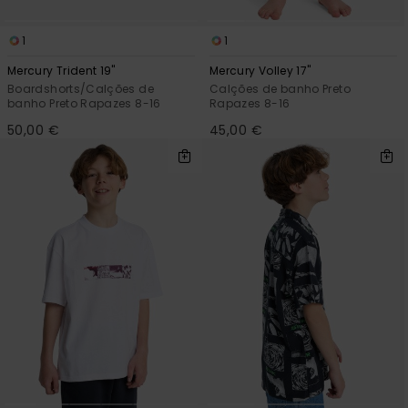
mais
frequentes e o
nosso
1
1
formulário de
Mercury Trident 19"
Mercury Volley 17"
contacto.
Boardshorts/Calções de
Calções de banho Preto
banho Preto Rapazes 8-16
Rapazes 8-16
Consultar
as FAQ
50,00 €
45,00 €