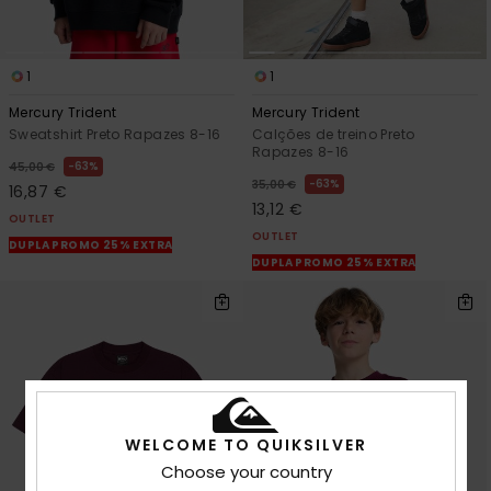
1
1
Mercury Trident
Mercury Trident
Sweatshirt Preto Rapazes 8-16
Calções de treino Preto
Rapazes 8-16
63%
45,00 €
63%
35,00 €
16,87 €
13,12 €
OUTLET
OUTLET
DUPLA PROMO 25% EXTRA
DUPLA PROMO 25% EXTRA
WELCOME TO QUIKSILVER
Choose your country