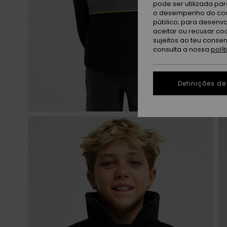
pode ser utilizada pa
o desempenho do cont
público; para desenvo
aceitar ou recusar co
sujeitos ao teu conse
consulta a nossa
polí
Definições de