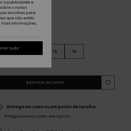
ack
r a publicidade e
sobre o nosso
tuas escolhas para
kies que não estão
a mais informações,
itar tudo
10
12
14
16
r guia de tamanhos
Adicionar ao cesto
Entrega em casa ou em ponto de recolha
Entrega prevista a partir de
8 Agosto