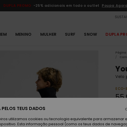
DUPLA PROMO
-25% adicionais em todo o outlet
Poupa Agor
SUSTAI
MEM
MENINO
MULHER
SURF
SNOW
DUPLA P
Página 
Cami
Yo
Velo 
ECO-
55,
 PELOS TEUS DADOS
Paga 
C
iros utilizamos cookies ou tecnologia equivalente para armazenar 
spositivo. Esta informação pessoal (como os teus dados de navega