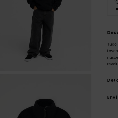
Des
Tudo 
Levan
nasce
revol
Det
Env