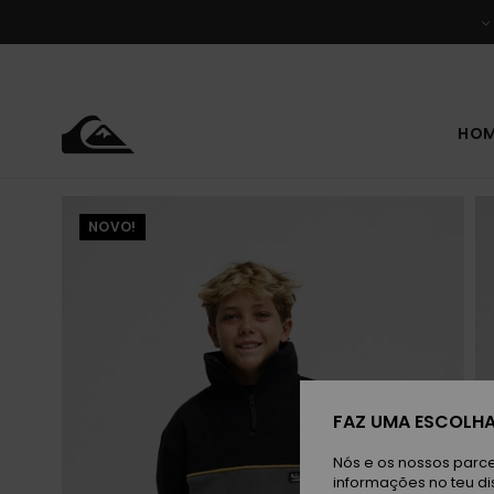
Avançar
para
a
informação
do
produto
HO
NOVO!
FAZ UMA ESCOLHA
Nós e os nossos parce
informações no teu di