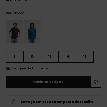
mais
frequentes e o
nosso
Tarmac
Cor
formulário de
contacto.
Consultar
as FAQ
8
10
12
14
16
Ver guia de tamanhos
Adicionar ao cesto
Entrega em casa ou em ponto de recolha