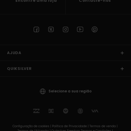
Encontre uma loja
Contacte-nos
AJUDA
QUIKSILVER
Selecione a sua região
Configuração de cookies |
Política de Privacidade |
Termos de venda |
Termos de Utilizaçâo |
Quiksilver Freedom Termos e Condições |