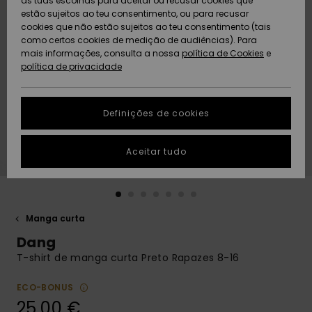
as tuas escolhas para aceitar ou recusar cookies que
Freedom
estão sujeitos ao teu consentimento, ou para recusar
cookies que não estão sujeitos ao teu consentimento (tais
AJUDA
Protecção de
como certos cookies de medição de audiências). Para
Artigos
Artigos
Community
dados
mais informações, consulta a nossa
recém-
recém-
política de Cookies
e
chegados
chegados
política de privacidade
SUSTAINABILITY
Guia de
tamanhos
LOCALIZADOR
Definições de cookies
Coleções
Highlights
DE LOJAS
Inicia uma
Aceitar tudo
CARTÃO
conversa para
PRESENTE
obteres a
resposta mais
rápida à tua
LISTA DE
pergunta.
DESEJO
Manga curta
Iniciar uma
Dang
conversa
T-shirt de manga curta Preto Rapazes 8-16
Encontra
respostas
ECO-BONUS
para as
25,00 €
perguntas