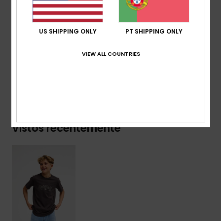
Outros:
logotipo bordado no peito
Etiqueta tecida na manga
US SHIPPING ONLY
PT SHIPPING ONLY
Composição
[Tecido principal] 70% algodão, 30%
algodão reciclado
VIEW ALL COUNTRIES
Envio& Devoluciones
Vistos recentemente