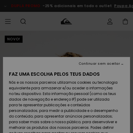
Avançar
para
DUPLA PROMO
-25% adicionais em todo o outlet
Poupa Ag
a
informação
do
produto
NOVO!
Acede à tua
HOMEM
Roupas
Roupas
Shop
Surf Shop
Artigos
Outlet
encomenda
Homem
Neve
Homem
Homem
MENINO
Envio
Acessórios
Acessórios
Artigos
Continuar sem aceitar
recém-
Surf Shop
Outlet
MULHER
chegados
Crianças
Artigos
Criança
FAZ UMA ESCOLHA PELOS TEUS DADOS
Devoluções
Neve
Nós e os nossos parceiros utilizamos cookies ou tecnologia
Calçado e
Calçado e
Criança
equivalente para armazenar e/ou aceder a informações
chinelos
chinelos
SURF
Pagamento
Highlights
Highlights
Outlet
no teu dispositivo. Esta informação pessoal (como os teus
Mulher
dados de navegação e endereço IP) pode ser utilizada
SNOW
Snow Shop
para te apresentar publicações e conteúdos
Cartão
Surfe/água
Surfe/água
Feminino
personalizados; para medir a publicidade e o desempenho
presente
Snow
Community
do conteúdo; para apresentar anúncios personalizados;
DUPLA
para saber mais sobre o nosso público; para desenvolver e
PROMO
melhorar os produtos dos nossos parceiros. Podes definir
Quiksilver
Snow
Neve
Highlights