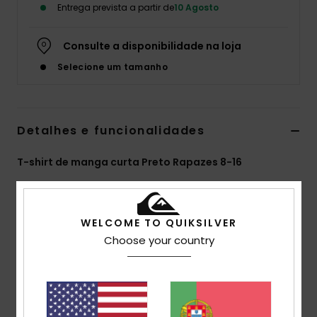
Entrega prevista a partir de
10 Agosto
Consulte a disponibilidade na loja
Selecione um tamanho
Detalhes e funcionalidades
T-shirt de manga curta Preto Rapazes 8-16
Estilo
EQBZT05005
Código de Cor
kta0
Características
WELCOME TO QUIKSILVER
Choose your country
Tecido:
70% algodão, 30% malha de algodão
reciclado [160 g/m2]
Corte:
corte Regular
Gola:
gola redonda