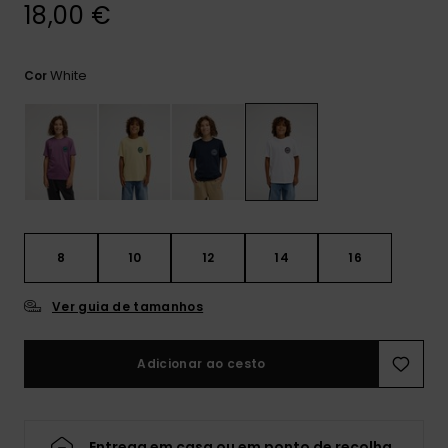
mais
18,00 €
frequentes e o
nosso
formulário de
White
Cor
contacto.
Consultar
as FAQ
8
10
12
14
16
Ver guia de tamanhos
Adicionar ao cesto
Entrega em casa ou em ponto de recolha