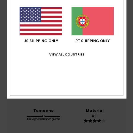
Pontuação média
4.0
/5
baseado em
1 avaliações verificadas
desde Julho
US SHIPPING ONLY
PT SHIPPING ONLY
2026
0% dos nossos clientes recomendam este produto
VIEW ALL COUNTRIES
Conforto
5.0
Relação qualidade/preço
4.0
Tamanho
Material
4.0
Muito pequeno
Demasiado grande