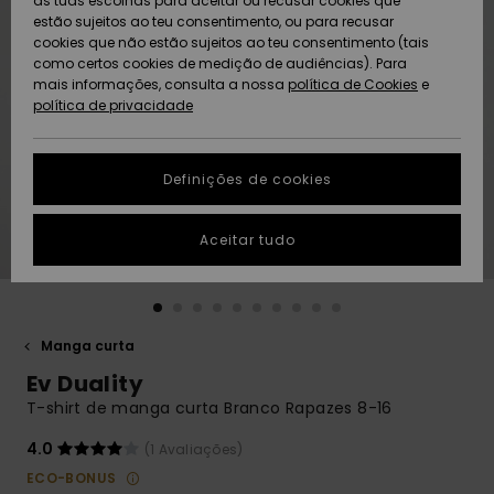
as tuas escolhas para aceitar ou recusar cookies que
Freedom
estão sujeitos ao teu consentimento, ou para recusar
cookies que não estão sujeitos ao teu consentimento (tais
AJUDA
Protecção de
como certos cookies de medição de audiências). Para
Artigos
Artigos
Community
dados
mais informações, consulta a nossa
recém-
recém-
política de Cookies
e
chegados
chegados
política de privacidade
SUSTAINABILITY
Guia de
tamanhos
LOCALIZADOR
Definições de cookies
Coleções
Highlights
DE LOJAS
Inicia uma
Aceitar tudo
CARTÃO
conversa para
PRESENTE
obteres a
resposta mais
rápida à tua
LISTA DE
pergunta.
DESEJO
Manga curta
Iniciar uma
Ev Duality
conversa
T-shirt de manga curta Branco Rapazes 8-16
Encontra
respostas
4.0
(1 Avaliações)
para as
ECO-BONUS
perguntas