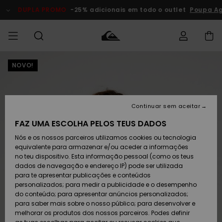
Avançar
para
DUPLA PROMO
-25% adicionais em todo o outlet
Poupa Ag
a
informação
do
produto
NOVO!
Acede à tua
HOMEM
Roupas
Roupas
Shop
Surf Shop
Artigos
Outlet
encomenda
Homem
Neve
Homem
Homem
MENINO
Envio
Acessórios
Acessórios
Artigos
Continuar sem aceitar
recém-
Surf Shop
Outlet
MULHER
chegados
Crianças
Artigos
Criança
FAZ UMA ESCOLHA PELOS TEUS DADOS
Devoluções
Neve
Nós e os nossos parceiros utilizamos cookies ou tecnologia
Calçado e
Calçado e
Criança
equivalente para armazenar e/ou aceder a informações
chinelos
chinelos
SURF
Pagamento
Highlights
Highlights
Outlet
no teu dispositivo. Esta informação pessoal (como os teus
Mulher
dados de navegação e endereço IP) pode ser utilizada
SNOW
Snow Shop
para te apresentar publicações e conteúdos
Cartão
Surfe/água
Surfe/água
Feminino
personalizados; para medir a publicidade e o desempenho
presente
Snow
Community
do conteúdo; para apresentar anúncios personalizados;
DUPLA
para saber mais sobre o nosso público; para desenvolver e
PROMO
melhorar os produtos dos nossos parceiros. Podes definir
Quiksilver
Snow
Neve
Highlights