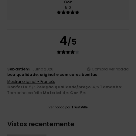
Cor
5.0
4
/5
Sebastien
9. Julho 2026
Compra verificada
boa qualidade, original e com cores bonitas
Mostrar original - Francês
Conforto
: 5
Relação qualidade/preço
: 4
Tamanho
:
/5
/5
Tamanho perfeito
Material
: 4
Cor
: 5
/5
/5
Verificado por
TrustVille
Vistos recentemente