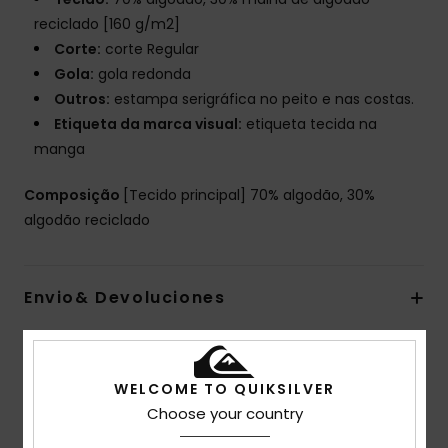
reciclado [160 g/m2]
Corte:
corte Regular
Gola:
gola redonda
Outros:
estampa serigráfica no peito e nas costas.
Etiqueta da marca visual:
etiqueta tecida na
manga
Composição
[Tecido principal] 70% algodão, 30%
algodão reciclado
Envio& Devoluciones
Avaliações dos clientes
WELCOME TO QUIKSILVER
Choose your country