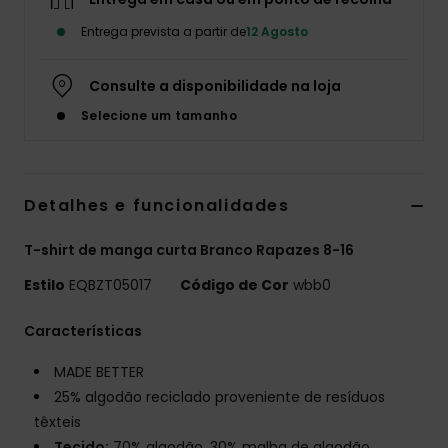
Entrega prevista a partir de
12 Agosto
Consulte a disponibilidade na loja
Selecione um tamanho
Detalhes e funcionalidades
T-shirt de manga curta Branco Rapazes 8-16
Estilo
EQBZT05017
Código de Cor
wbb0
Características
MADE BETTER
25% algodão reciclado proveniente de resíduos
têxteis
Tecido:
70% algodão, 30% malha de algodão