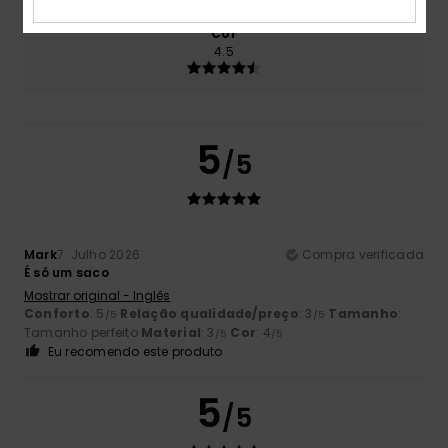
Cor
4.5
5
/5
Mark
7. Julho 2026
Compra verificada
É só um saco
Mostrar original - Inglês
Conforto
: 5
Relação qualidade/preço
: 3
Tamanho
:
/5
/5
Tamanho perfeito
Material
: 3
Cor
: 4
/5
/5
Eu recomendo este produto
5
/5