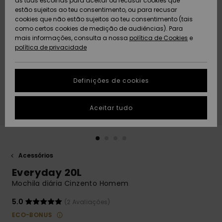
as tuas escolhas para aceitar ou recusar cookies que
Freedom
estão sujeitos ao teu consentimento, ou para recusar
cookies que não estão sujeitos ao teu consentimento (tais
AJUDA
Protecção de
como certos cookies de medição de audiências). Para
Artigos
Artigos
Community
dados
mais informações, consulta a nossa
recém-
recém-
política de Cookies
e
chegados
chegados
política de privacidade
SUSTAINABILITY
Guia de
tamanhos
LOCALIZADOR
Definições de cookies
Coleções
Highlights
DE LOJAS
Inicia uma
Aceitar tudo
CARTÃO
conversa para
PRESENTE
obteres a
resposta mais
rápida à tua
LISTA DE
pergunta.
DESEJO
Acessórios
Iniciar uma
Everyday 20L
conversa
Mochila diária Cinzento Homem
Encontra
respostas
5.0
(2 Avaliações)
para as
ECO-BONUS
perguntas