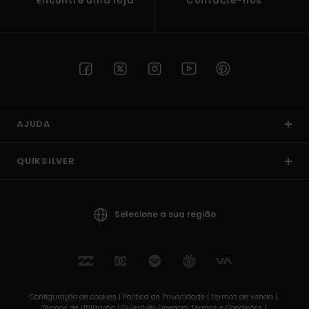
Encontre uma loja
Contacte-nos
AJUDA
QUIKSILVER
Selecione a sua região
Configuração de cookies |
Política de Privacidade |
Termos de venda |
Termos de Utilizaçâo |
Quiksilver Freedom Termos e Condições |