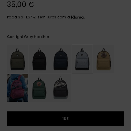
mais
35,00 €
frequentes e o
nosso
Paga 3 x 11,67 € sem juros com a
formulário de
contacto.
Consultar
Light Grey Heather
Cor
as FAQ
1SZ