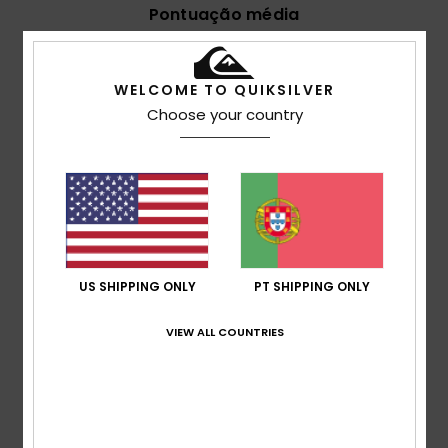
Pontuação média
5.0
/5
WELCOME TO QUIKSILVER
Choose your country
baseado em
2 avaliações verificadas
desde Junho
2026
100% dos nossos clientes recomendam este
produto
Conforto
5.0
US SHIPPING ONLY
PT SHIPPING ONLY
Relação qualidade/preço
VIEW ALL COUNTRIES
4.0
Tamanho
Material
4.0
Muito pequeno
Demasiado grande