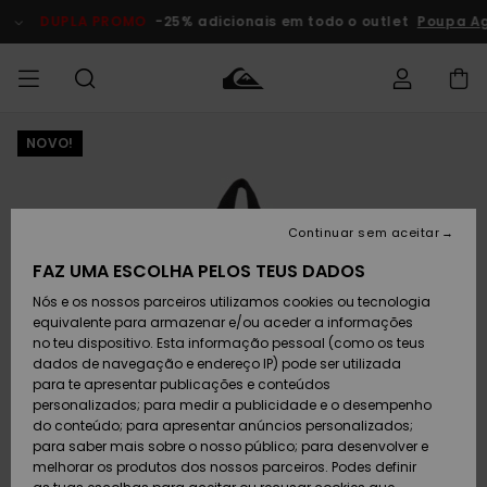
Avançar
para
DUPLA PROMO
-25% adicionais em todo o outlet
Poupa Ag
a
informação
do
produto
NOVO!
Acede à tua
HOMEM
Roupas
Roupas
Shop
Surf Shop
Artigos
Outlet
encomenda
Homem
Neve
Homem
Homem
MENINO
Envio
Acessórios
Acessórios
Artigos
Continuar sem aceitar
recém-
Surf Shop
Outlet
MULHER
chegados
Crianças
Artigos
Criança
FAZ UMA ESCOLHA PELOS TEUS DADOS
Devoluções
Neve
Nós e os nossos parceiros utilizamos cookies ou tecnologia
Calçado e
Calçado e
Criança
equivalente para armazenar e/ou aceder a informações
chinelos
chinelos
SURF
Pagamento
Highlights
Highlights
Outlet
no teu dispositivo. Esta informação pessoal (como os teus
Mulher
dados de navegação e endereço IP) pode ser utilizada
SNOW
Snow Shop
para te apresentar publicações e conteúdos
Cartão
Surfe/água
Surfe/água
Feminino
personalizados; para medir a publicidade e o desempenho
presente
Snow
Community
do conteúdo; para apresentar anúncios personalizados;
DUPLA
para saber mais sobre o nosso público; para desenvolver e
PROMO
melhorar os produtos dos nossos parceiros. Podes definir
Quiksilver
Snow
Neve
Highlights