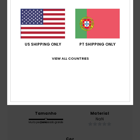
5.0
/5
baseado em
1 avaliações verificadas
desde Junho
2026
100% dos nossos clientes recomendam este
US SHIPPING ONLY
PT SHIPPING ONLY
produto
VIEW ALL COUNTRIES
Conforto
5.0
Relação qualidade/preço
5.0
Tamanho
Material
NaN
Muito pequeno
Demasiado grande
Cor