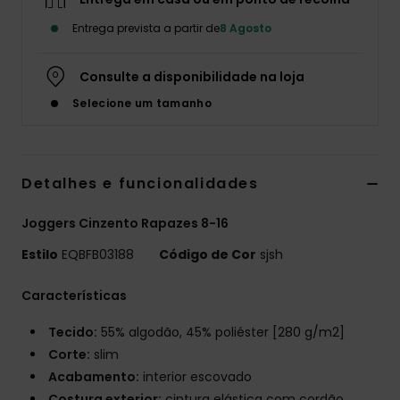
Entrega prevista a partir de
8 Agosto
Consulte a disponibilidade na loja
Selecione um tamanho
Detalhes e funcionalidades
Joggers Cinzento Rapazes 8-16
Estilo
EQBFB03188
Código de Cor
sjsh
Características
Tecido:
55% algodão, 45% poliéster [280 g/m2]
Corte:
slim
Acabamento:
interior escovado
Costura exterior:
cintura elástica com cordão