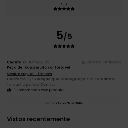
5.0
5
/5
Chantal
13. Junho 2026
Compra verificada
Peça de roupa muito confortável
Mostrar original - Francês
Conforto
: 5
Relação qualidade/preço
: 5
Tamanho
:
/5
/5
Tamanho perfeito
Cor
: 5
/5
Eu recomendo este produto
Verificado por
TrustVille
Vistos recentemente