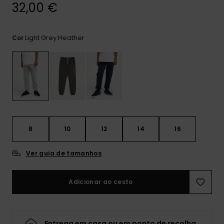
mais
32,00 €
frequentes e o
nosso
formulário de
Light Grey Heather
Cor
contacto.
Consultar
as FAQ
8
10
12
14
16
Ver guia de tamanhos
Adicionar ao cesto
Entrega em casa ou em ponto de recolha