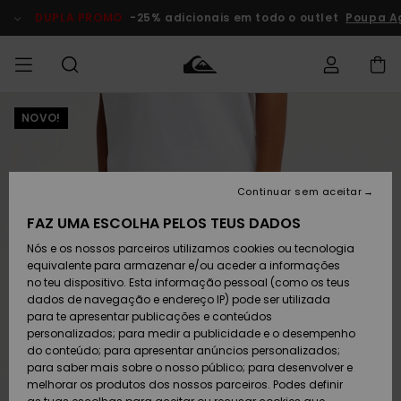
Avançar
para
DUPLA PROMO
-25% adicionais em todo o outlet
Poupa A
a
informação
do
produto
NOVO!
Acede à tua
HOMEM
Roupas
Roupas
Shop
Surf Shop
Artigos
Outlet
encomenda
Homem
Neve
Homem
Homem
MENINO
Envio
Acessórios
Acessórios
Artigos
Continuar sem aceitar
recém-
Surf Shop
Outlet
MULHER
chegados
Crianças
Artigos
Criança
FAZ UMA ESCOLHA PELOS TEUS DADOS
Devoluções
Neve
Nós e os nossos parceiros utilizamos cookies ou tecnologia
Calçado e
Calçado e
Criança
equivalente para armazenar e/ou aceder a informações
chinelos
chinelos
SURF
Pagamento
Highlights
Highlights
Outlet
no teu dispositivo. Esta informação pessoal (como os teus
Mulher
dados de navegação e endereço IP) pode ser utilizada
SNOW
Snow Shop
para te apresentar publicações e conteúdos
Cartão
Surfe/água
Surfe/água
Feminino
personalizados; para medir a publicidade e o desempenho
presente
Snow
Community
do conteúdo; para apresentar anúncios personalizados;
DUPLA
para saber mais sobre o nosso público; para desenvolver e
PROMO
melhorar os produtos dos nossos parceiros. Podes definir
Quiksilver
Snow
Neve
Highlights