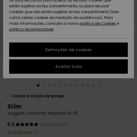
as tuas escolhas para aceitar ou recusar cookies que
Freedom
estão sujeitos ao teu consentimento, ou para recusar
cookies que não estão sujeitos ao teu consentimento (tais
AJUDA
Protecção de
como certos cookies de medição de audiências). Para
Artigos
Artigos
Community
dados
mais informações, consulta a nossa
recém-
recém-
política de Cookies
e
chegados
chegados
política de privacidade
SUSTAINABILITY
Guia de
tamanhos
LOCALIZADOR
Definições de cookies
Coleções
Highlights
DE LOJAS
Inicia uma
Aceitar tudo
CARTÃO
conversa para
PRESENTE
obteres a
resposta mais
rápida à tua
LISTA DE
pergunta.
DESEJO
Calças e calças de ganga
Iniciar uma
Slim
conversa
Joggers Cinzento Rapazes 8-16
Encontra
respostas
5.0
(1 Avaliações)
para as
ECO-BONUS
perguntas