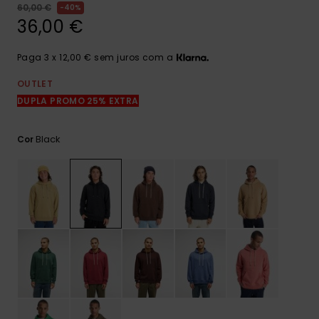
mais
60,00 €
40%
frequentes e o
36,00 €
nosso
formulário de
contacto.
Paga 3 x 12,00 € sem juros com a
Consultar
OUTLET
as FAQ
DUPLA PROMO 25% EXTRA
Black
Cor