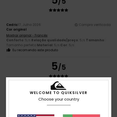
5
/5
Cedric
17. Julho 2026
Compra verificada
Cor original
Mostrar original - Francês
Conforto
: 5
Relação qualidade/preço
: 5
Tamanho
:
/5
/5
Tamanho perfeito
Material
: 5
Cor
: 5
/5
/5
Eu recomendo este produto
5
/5
Ruben
17. Julho 2026
Compra verificada
WELCOME TO QUIKSILVER
O tamanho é bastante largo; comprei-o em XL para ficar
Choose your country
com um estilo mais descontraído
Mostrar original - Francês
Conforto
: 5
Relação qualidade/preço
: 5
Tamanho
:
/5
/5
Grande
Material
: 5
Cor
: 5
/5
/5