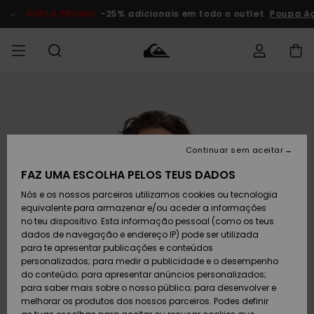
Avançar
para
DUPLA PROMO
-25% adicionais em todo o outlet
Poupa Ago
a
informação
do
produto
Acede à tua
HOMEM
Roupas
Roupas
Shop
Surf Shop
Artigos
Outlet
encomenda
Homem
Neve
Homem
Homem
MENINO
Envio
Acessórios
Acessórios
Artigos
Continuar sem aceitar
recém-
Surf Shop
Outlet
MULHER
chegados
Crianças
Artigos
Criança
FAZ UMA ESCOLHA PELOS TEUS DADOS
Devoluções
Neve
Nós e os nossos parceiros utilizamos cookies ou tecnologia
Calçado e
Calçado e
Criança
equivalente para armazenar e/ou aceder a informações
chinelos
chinelos
SURF
Pagamento
Highlights
Highlights
Outlet
no teu dispositivo. Esta informação pessoal (como os teus
Mulher
dados de navegação e endereço IP) pode ser utilizada
SNOW
Snow Shop
para te apresentar publicações e conteúdos
Cartão
Surfe/água
Surfe/água
Feminino
personalizados; para medir a publicidade e o desempenho
presente
Snow
Community
do conteúdo; para apresentar anúncios personalizados;
DUPLA
para saber mais sobre o nosso público; para desenvolver e
PROMO
melhorar os produtos dos nossos parceiros. Podes definir
Quiksilver
Snow
Neve
Highlights