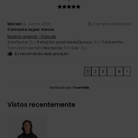
Marion
23. Junho 2026
Compra verificada
Camisola super macia
Mostrar original - Francês
Conforto
: 5
Relação qualidade/preço
: 5
Tamanho
:
/5
/5
Tamanho perfeito
Material
: 5
Cor
: 5
/5
/5
Eu recomendo este produto
1
2
3
...
9
>
Verificado por
TrustVille
Vistos recentemente