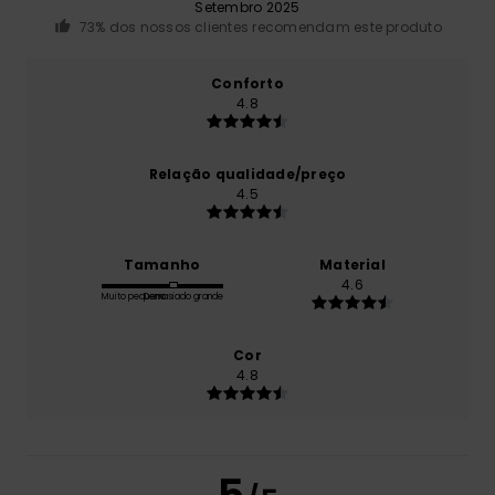
Setembro 2025
73% dos nossos clientes recomendam este produto
Conforto
4.8
Relação qualidade/preço
4.5
Tamanho
Material
4.6
Muito pequeno
Demasiado grande
Cor
4.8