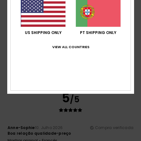
5
/5
US SHIPPING ONLY
PT SHIPPING ONLY
VIEW ALL COUNTRIES
Adrian
12. Julho 2026
Compra verificada
Produtos de qualidade constante
Mostrar original - Inglês
Conforto
: 5
Relação qualidade/preço
: 5
Tamanho
:
/5
/5
Tamanho perfeito
Material
: 5
Cor
: 5
/5
/5
Eu recomendo este produto
5
/5
Anne-Sophie
10. Julho 2026
Compra verificada
Boa relação qualidade-preço
Mostrar original - Francês