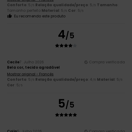
Conforto
: 5
Relação qualidade/preço
: 5
Tamanho
:
/5
/5
Tamanho perfeito
Material
: 5
Cor
: 5
/5
/5
Eu recomendo este produto
4
/5
Cecile
7. Julho 2026
Compra verificada
Bela cor, tecido agradável
Mostrar original - Francês
Conforto
: 5
Relação qualidade/preço
: 4
Material
: 5
/5
/5
/5
Cor
: 5
/5
5
/5
Colin
5. Julho 2026
Compra verificada