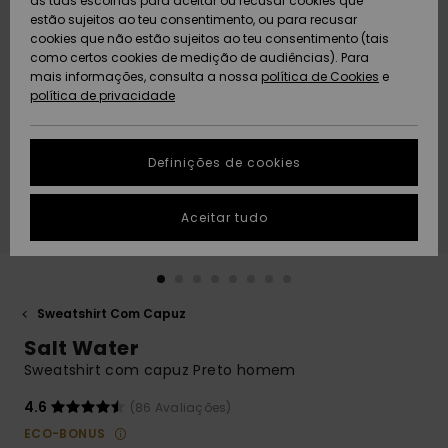
as tuas escolhas para aceitar ou recusar cookies que
Freedom
estão sujeitos ao teu consentimento, ou para recusar
cookies que não estão sujeitos ao teu consentimento (tais
AJUDA
Protecção de
como certos cookies de medição de audiências). Para
Artigos
Artigos
Community
dados
mais informações, consulta a nossa
recém-
recém-
política de Cookies
e
chegados
chegados
política de privacidade
SUSTAINABILITY
Guia de
tamanhos
LOCALIZADOR
Definições de cookies
Coleções
Highlights
DE LOJAS
Inicia uma
Aceitar tudo
CARTÃO
conversa para
PRESENTE
obteres a
resposta mais
rápida à tua
LISTA DE
pergunta.
DESEJO
Sweatshirt Com Capuz
Iniciar uma
Salt Water
conversa
Sweatshirt com capuz Preto homem
Encontra
respostas
4.6
(86 Avaliações)
para as
ECO-BONUS
perguntas