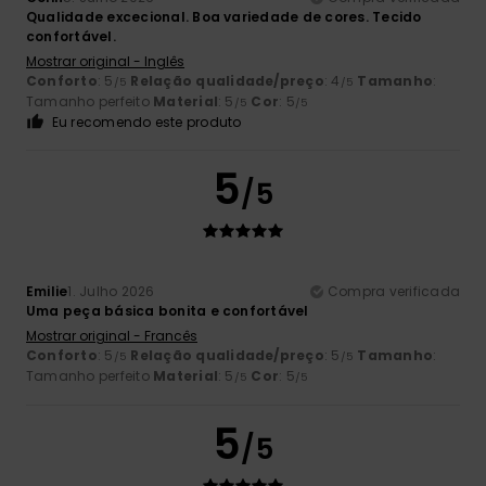
Qualidade excecional. Boa variedade de cores. Tecido
confortável.
Mostrar original - Inglês
Conforto
: 5
Relação qualidade/preço
: 4
Tamanho
:
/5
/5
Tamanho perfeito
Material
: 5
Cor
: 5
/5
/5
Eu recomendo este produto
5
/5
Emilie
1. Julho 2026
Compra verificada
Uma peça básica bonita e confortável
Mostrar original - Francês
Conforto
: 5
Relação qualidade/preço
: 5
Tamanho
:
/5
/5
Tamanho perfeito
Material
: 5
Cor
: 5
/5
/5
5
/5