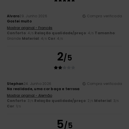
Alvaro
29. Junho 2026
Compra verificada
Gostei muito
Mostrar original - Francês
Conforto
: 4
Relação qualidade/preço
: 4
Tamanho
:
/5
/5
Grande
Material
: 4
Cor
: 4
/5
/5
2
/5
Stephan
24. Junho 2026
Compra verificada
Na realidade, uma cor baça e terrosa
Mostrar original - Alemão
Conforto
: 3
Relação qualidade/preço
: 2
Material
: 3
/5
/5
/5
Cor
: 1
/5
5
/5