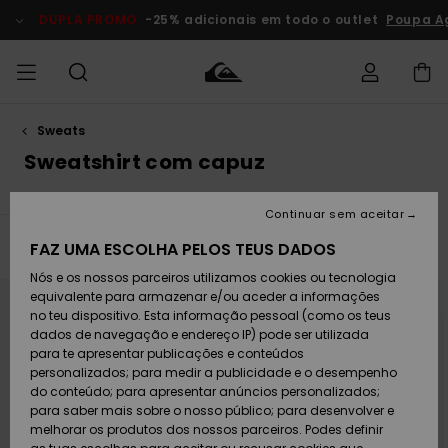
Avançar
para
DUPLA PROMO
-25% adicionais em todo o outlet
Poupa A
a
seleção
da
grelha
de
produtos
Sweats
Acede à tua
HOMEM
Roupas
Roupas
Shop
Surf Shop
Artigos
Outlet
encomenda
Sweatshirt com capuz
Homem
Neve
Homem
Homem
MENINO
Envio
Acessórios
Acessórios
Artigos
Continuar sem aceitar
recém-
Surf Shop
Outlet
MULHER
chegados
Crianças
Artigos
Criança
FAZ UMA ESCOLHA PELOS TEUS DADOS
Filtrar e Ordenar
59
Resultados
Devoluções
Neve
Nós e os nossos parceiros utilizamos cookies ou tecnologia
Calçado e
Calçado e
Criança
Avançar
Avançar
para
para
equivalente para armazenar e/ou aceder a informações
chinelos
chinelos
SURF
procurar
ordenar
Pagamento
critérios
por
Highlights
Highlights
Outlet
no teu dispositivo. Esta informação pessoal (como os teus
de
Mulher
filtragem
dados de navegação e endereço IP) pode ser utilizada
SNOW
Snow Shop
para te apresentar publicações e conteúdos
Cartão
Surfe/água
Surfe/água
Feminino
personalizados; para medir a publicidade e o desempenho
presente
Snow
Community
do conteúdo; para apresentar anúncios personalizados;
DUPLA
para saber mais sobre o nosso público; para desenvolver e
PROMO
melhorar os produtos dos nossos parceiros. Podes definir
Quiksilver
Snow
Neve
Highlights