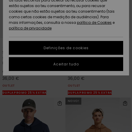
as tuas escolhas para aceitar ou recusar cookies que
Freedom
estão sujeitos ao teu consentimento, ou para recusar
cookies que não estão sujeitos ao teu consentimento (tais
AJUDA
Protecção de
como certos cookies de medição de audiências). Para
Artigos
Artigos
Community
dados
mais informações, consulta a nossa
recém-
recém-
política de Cookies
e
chegados
chegados
política de privacidade
SUSTAINABILITY
Guia de
tamanhos
12
12
LOCALIZADOR
Definições de cookies
Coleções
Highlights
DE LOJAS
Salt Water
Salt Water
Sweatshirt com capuz Preto
Sweatshirt com capuz Azul
Inicia uma
homem
homem
Aceitar tudo
CARTÃO
conversa para
PRESENTE
obteres a
40%
40%
60,00 €
60,00 €
resposta mais
36,00 €
36,00 €
rápida à tua
OUTLET
OUTLET
LISTA DE
pergunta.
DESEJO
DUPLA PROMO 25% EXTRA
DUPLA PROMO 25% EXTRA
Iniciar uma
NOVO!
conversa
Encontra
respostas
para as
perguntas