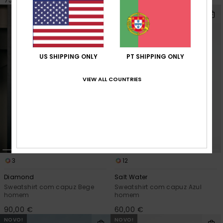
NOVO!
US SHIPPING ONLY
PT SHIPPING ONLY
VIEW ALL COUNTRIES
3
12
Diamond
Salt Water
Sweatshirt com capuz Bege
Sweatshirt com capuz Azul
homem
homem
90,00 €
60,00 €
NOVO!
NOVO!