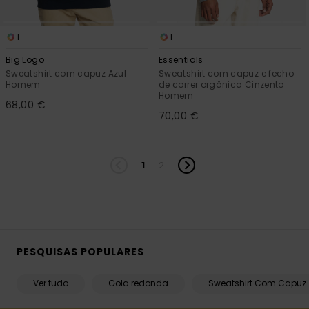
1
1
Big Logo
Essentials
Sweatshirt com capuz Azul
Sweatshirt com capuz e fecho
Homem
de correr orgânica Cinzento
Homem
68,00 €
70,00 €
1
2
PESQUISAS POPULARES
Ver tudo
Gola redonda
Sweatshirt Com Capuz