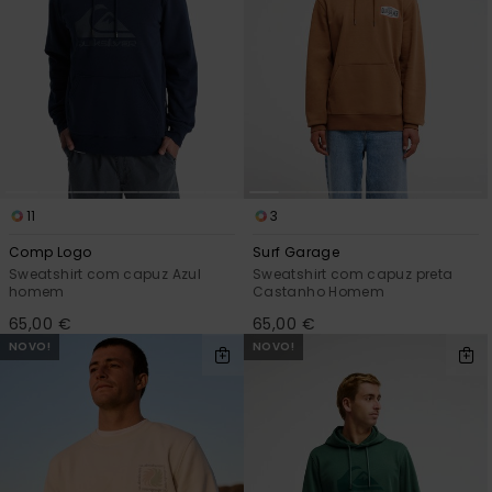
mais
frequentes e o
nosso
formulário de
contacto.
Consultar
as FAQ
11
3
Comp Logo
Surf Garage
Sweatshirt com capuz Azul
Sweatshirt com capuz preta
homem
Castanho Homem
65,00 €
65,00 €
NOVO!
NOVO!