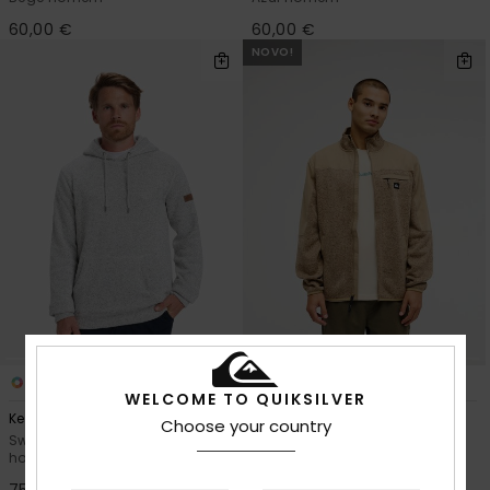
60,00 €
60,00 €
NOVO!
3
2
WELCOME TO QUIKSILVER
Keller
Keller Outdoor
Choose your country
Sweatshirt com capuz Cinzento
Velo com fecho de correr
homem
completo Castanho Homem
75,00 €
95,00 €