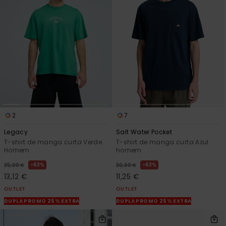
2
7
Legacy
Salt Water Pocket
T-shirt de manga curta Verde
T-shirt de manga curta Azul
Homem
homem
63%
63%
35,00 €
30,00 €
13,12 €
11,25 €
OUTLET
OUTLET
DUPLA PROMO 25% EXTRA
DUPLA PROMO 25% EXTRA