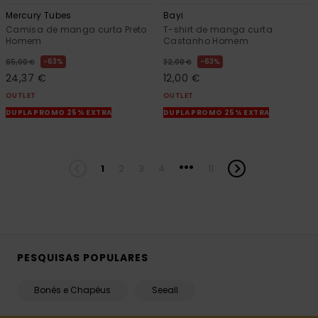
Mercury Tubes
Bayi
Camisa de manga curta Preto
T-shirt de manga curta
Homem
Castanho Homem
63%
63%
65,00 €
32,00 €
24,37 €
12,00 €
OUTLET
OUTLET
DUPLA PROMO 25% EXTRA
DUPLA PROMO 25% EXTRA
...
1
2
3
4
11
PESQUISAS POPULARES
Bonés e Chapéus
Seeall