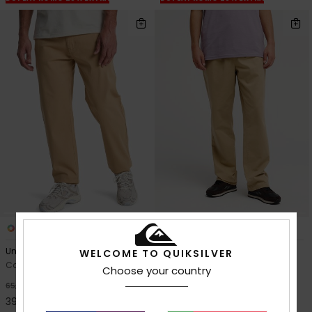
3
4
Union Straight Tappered
Taxer Regular Twill
WELCOME TO QUIKSILVER
Calças Bege homem
Calças de cintura elástica
Choose your country
Bege homem
40%
65,00 €
40%
70,00 €
39,00 €