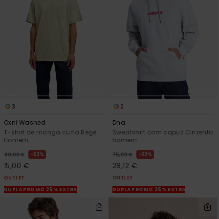
mais
frequentes e o
nosso
formulário de
contacto.
Consultar
as FAQ
3
2
Oxni Washed
Dna
T-shirt de manga curta Bege
Sweatshirt com capuz Cinzento
Homem
homem
63%
63%
40,00 €
75,00 €
15,00 €
28,12 €
OUTLET
OUTLET
DUPLA PROMO 25% EXTRA
DUPLA PROMO 25% EXTRA