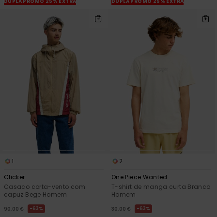
DUPLA PROMO 25% EXTRA
DUPLA PROMO 25% EXTRA
1
2
Clicker
One Piece Wanted
Casaco corta-vento com
T-shirt de manga curta Branco
capuz Bege Homem
Homem
63%
63%
90,00 €
30,00 €