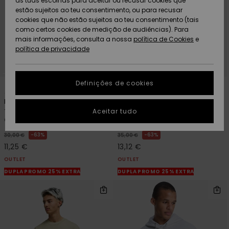
as tuas escolhas para aceitar ou recusar cookies que
Freedom
estão sujeitos ao teu consentimento, ou para recusar
cookies que não estão sujeitos ao teu consentimento (tais
AJUDA
Protecção de
como certos cookies de medição de audiências). Para
Artigos
Artigos
Community
dados
mais informações, consulta a nossa
recém-
recém-
política de Cookies
e
chegados
chegados
política de privacidade
SUSTAINABILITY
Guia de
tamanhos
LOCALIZADOR
Definições de cookies
Coleções
Highlights
4
2
DE LOJAS
Dna Clicker
Hellbender
Inicia uma
Aceitar tudo
T-shirt de manga curta
T-shirt de manga curta Preto
CARTÃO
conversa para
Cinzento homem
Homem
PRESENTE
obteres a
resposta mais
63%
63%
30,00 €
35,00 €
rápida à tua
11,25 €
13,12 €
LISTA DE
pergunta.
DESEJO
OUTLET
OUTLET
Iniciar uma
DUPLA PROMO 25% EXTRA
DUPLA PROMO 25% EXTRA
conversa
Encontra
respostas
para as
perguntas