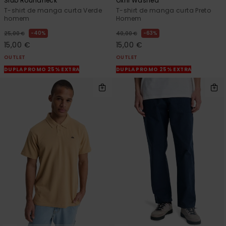
Slub Roundneck
Oxni Washed
T-shirt de manga curta Verde
T-shirt de manga curta Preto
homem
Homem
40%
63%
25,00 €
40,00 €
15,00 €
15,00 €
OUTLET
OUTLET
DUPLA PROMO 25% EXTRA
DUPLA PROMO 25% EXTRA