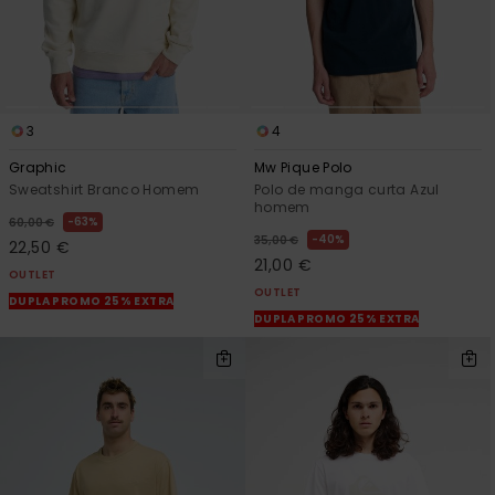
3
4
Graphic
Mw Pique Polo
Sweatshirt Branco Homem
Polo de manga curta Azul
homem
63%
60,00 €
40%
35,00 €
22,50 €
21,00 €
OUTLET
OUTLET
DUPLA PROMO 25% EXTRA
DUPLA PROMO 25% EXTRA