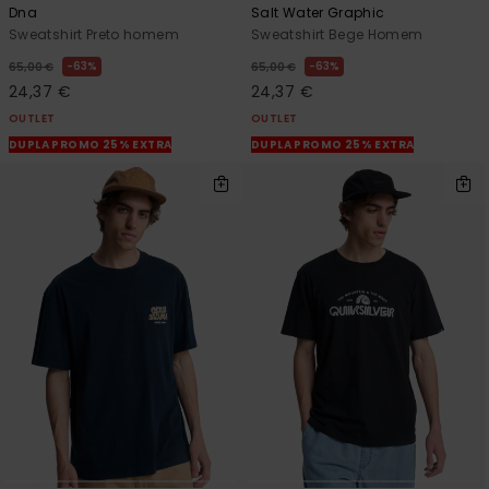
Dna
Salt Water Graphic
Sweatshirt Preto homem
Sweatshirt Bege Homem
63%
63%
65,00 €
65,00 €
24,37 €
24,37 €
OUTLET
OUTLET
DUPLA PROMO 25% EXTRA
DUPLA PROMO 25% EXTRA