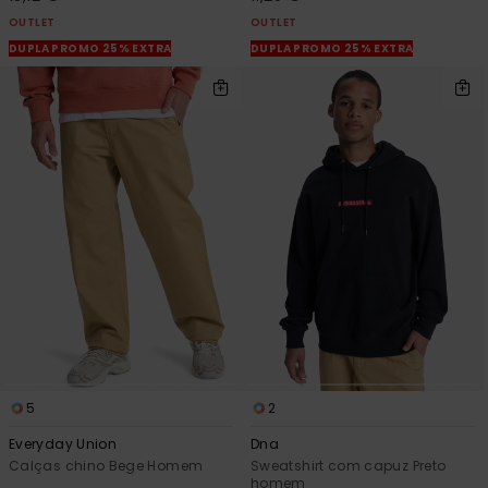
OUTLET
OUTLET
DUPLA PROMO 25% EXTRA
DUPLA PROMO 25% EXTRA
5
2
Everyday Union
Dna
Calças chino Bege Homem
Sweatshirt com capuz Preto
homem