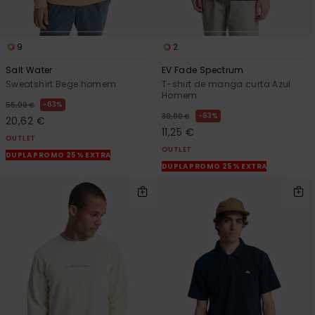
9
2
Salt Water
EV Fade Spectrum
Sweatshirt Bege homem
T-shirt de manga curta Azul
Homem
63%
55,00 €
63%
30,00 €
20,62 €
11,25 €
OUTLET
OUTLET
DUPLA PROMO 25% EXTRA
DUPLA PROMO 25% EXTRA