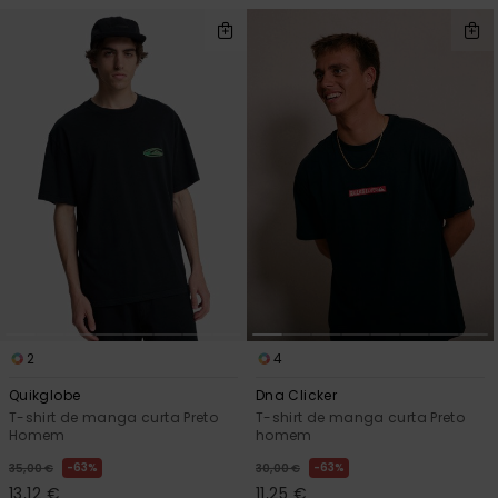
2
4
Quikglobe
Dna Clicker
T-shirt de manga curta Preto
T-shirt de manga curta Preto
Homem
homem
63%
63%
35,00 €
30,00 €
13,12 €
11,25 €