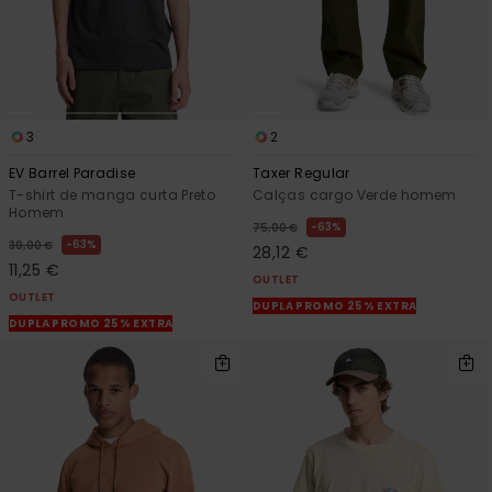
3
2
EV Barrel Paradise
Taxer Regular
T-shirt de manga curta Preto
Calças cargo Verde homem
Homem
63%
75,00 €
63%
30,00 €
28,12 €
11,25 €
OUTLET
OUTLET
DUPLA PROMO 25% EXTRA
DUPLA PROMO 25% EXTRA