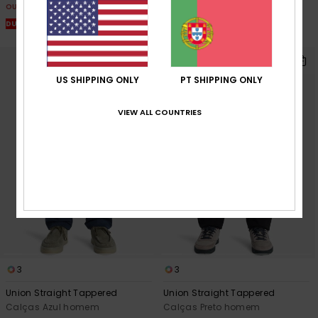
42,00 €
OUTLET
OUTLET
DUPLA PROMO 25% EXTRA
DUPLA PROMO 25% EXTRA
US SHIPPING ONLY
PT SHIPPING ONLY
VIEW ALL COUNTRIES
3
3
Union Straight Tappered
Union Straight Tappered
Calças Azul homem
Calças Preto homem