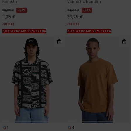
Homem
Vermelho homem
63%
63%
30,00 €
90,00 €
11,25 €
33,75 €
OUTLET
OUTLET
DUPLA PROMO 25% EXTRA
DUPLA PROMO 25% EXTRA
1
4