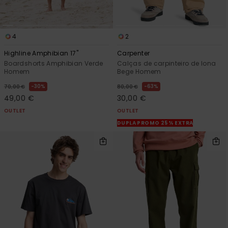
4
2
Highline Amphibian 17"
Carpenter
Boardshorts Amphibian Verde
Calças de carpinteiro de lona
Homem
Bege Homem
30%
63%
70,00 €
80,00 €
49,00 €
30,00 €
OUTLET
OUTLET
DUPLA PROMO 25% EXTRA