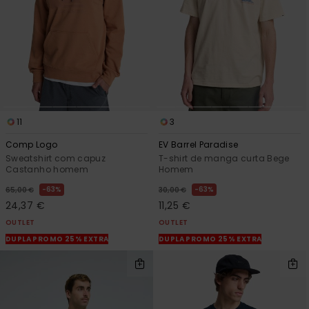
11
3
Comp Logo
EV Barrel Paradise
Sweatshirt com capuz
T-shirt de manga curta Bege
Castanho homem
Homem
63%
63%
65,00 €
30,00 €
24,37 €
11,25 €
OUTLET
OUTLET
DUPLA PROMO 25% EXTRA
DUPLA PROMO 25% EXTRA