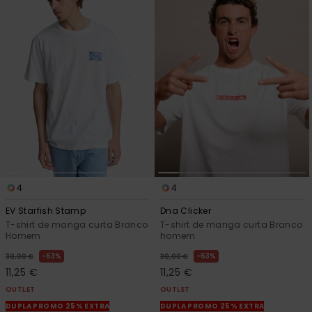
4
4
EV Starfish Stamp
Dna Clicker
T-shirt de manga curta Branco
T-shirt de manga curta Branco
Homem
homem
63%
63%
30,00 €
30,00 €
11,25 €
11,25 €
OUTLET
OUTLET
DUPLA PROMO 25% EXTRA
DUPLA PROMO 25% EXTRA