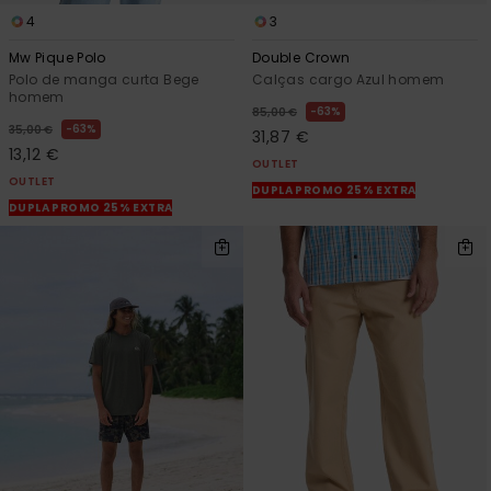
4
3
Mw Pique Polo
Double Crown
Polo de manga curta Bege
Calças cargo Azul homem
homem
63%
85,00 €
63%
35,00 €
31,87 €
13,12 €
OUTLET
OUTLET
DUPLA PROMO 25% EXTRA
DUPLA PROMO 25% EXTRA