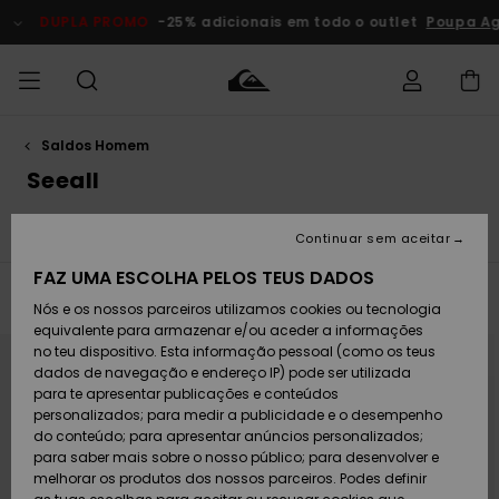
Avançar
para
DUPLA PROMO
-25% adicionais em todo o outlet
Poupa Agora
a
seleção
da
grelha
de
produtos
Saldos Homem
Acede à tua
HOMEM
Roupas
Roupas
Shop
Surf Shop
Artigos
Outlet
encomenda
Seeall
Homem
Neve
Homem
Homem
MENINO
Envio
T-Shirts e Pólos
Boardshorts
Bermudas
Camisas
Acessórios
Acessórios
Artigos
Continuar sem aceitar
recém-
Surf Shop
Outlet
MULHER
chegados
Crianças
Artigos
Criança
FAZ UMA ESCOLHA PELOS TEUS DADOS
Devoluções
Neve
Filtrar e Ordenar
516
Resultados
Nós e os nossos parceiros utilizamos cookies ou tecnologia
Calçado e
Calçado e
Criança
equivalente para armazenar e/ou aceder a informações
chinelos
chinelos
SURF
Avançar
Avançar
Pagamento
Highlights
Highlights
Outlet
para
para
no teu dispositivo. Esta informação pessoal (como os teus
procurar
ordenar
Mulher
dados de navegação e endereço IP) pode ser utilizada
critérios
por
de
SNOW
Snow Shop
para te apresentar publicações e conteúdos
filtragem
Cartão
Surfe/água
Surfe/água
Feminino
personalizados; para medir a publicidade e o desempenho
presente
Snow
Community
do conteúdo; para apresentar anúncios personalizados;
DUPLA
para saber mais sobre o nosso público; para desenvolver e
PROMO
melhorar os produtos dos nossos parceiros. Podes definir
Quiksilver
Snow
Neve
Highlights