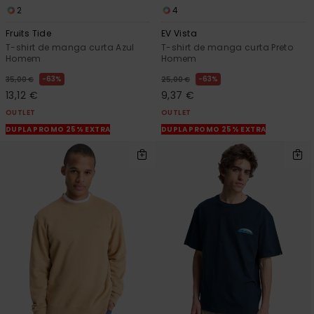
2
4
Fruits Tide
EV Vista
T-shirt de manga curta Azul
T-shirt de manga curta Preto
Homem
Homem
63%
63%
35,00 €
25,00 €
13,12 €
9,37 €
OUTLET
OUTLET
DUPLA PROMO 25% EXTRA
DUPLA PROMO 25% EXTRA