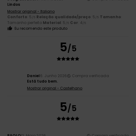
Lindos
Mostrar original - Italiano
Conforto
: 5
Relação qualidade/preço
: 5
Tamanho
:
/5
/5
Tamanho perfeito
Material
: 5
Cor
: 4
/5
/5
Eu recomendo este produto
5
/5
Daniel
6. Junho 2026
Compra verificada
Está tudo bem.
Mostrar original - Castelhano
5
/5
PAOLO
12. Maio 2026
Compra verificada