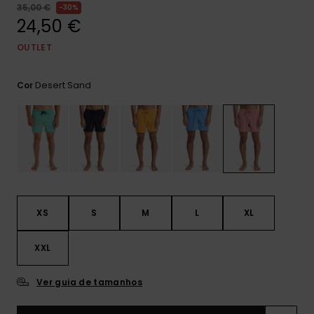
mais
35,00 €
30%
frequentes e o
24,50 €
nosso
formulário de
OUTLET
contacto.
Consultar
Desert Sand
Cor
as FAQ
XS
S
M
L
XL
XXL
Ver guia de tamanhos