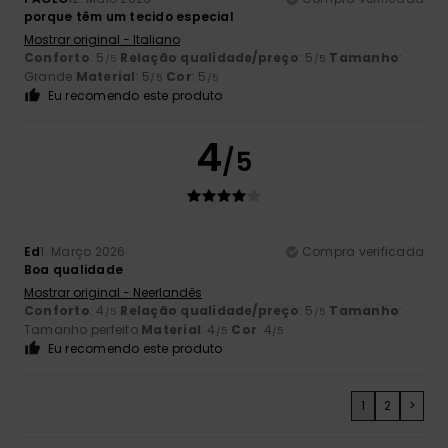
porque têm um tecido especial
Mostrar original - Italiano
Conforto
: 5
Relação qualidade/preço
: 5
Tamanho
:
/5
/5
Grande
Material
: 5
Cor
: 5
/5
/5
Eu recomendo este produto
4
/5
Ed
1. Março 2026
Compra verificada
Boa qualidade
Mostrar original - Neerlandês
Conforto
: 4
Relação qualidade/preço
: 5
Tamanho
:
/5
/5
Tamanho perfeito
Material
: 4
Cor
: 4
/5
/5
Eu recomendo este produto
1
2
>