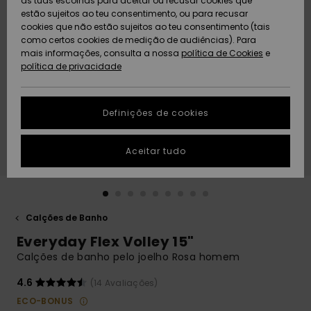
as tuas escolhas para aceitar ou recusar cookies que
Freedom
estão sujeitos ao teu consentimento, ou para recusar
cookies que não estão sujeitos ao teu consentimento (tais
AJUDA
Protecção de
como certos cookies de medição de audiências). Para
Artigos
Artigos
Community
dados
mais informações, consulta a nossa
recém-
recém-
política de Cookies
e
chegados
chegados
política de privacidade
SUSTAINABILITY
Guia de
tamanhos
LOCALIZADOR
Definições de cookies
Coleções
Highlights
DE LOJAS
Inicia uma
Aceitar tudo
CARTÃO
conversa para
PRESENTE
obteres a
resposta mais
rápida à tua
LISTA DE
pergunta.
DESEJO
Calções de Banho
Iniciar uma
Everyday Flex Volley 15"
conversa
Calções de banho pelo joelho Rosa homem
Encontra
respostas
4.6
(14 Avaliações)
para as
ECO-BONUS
perguntas