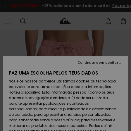
Avançar
para
DUPLA PROMO
-25% adicionais em todo o outlet
Poupa Ago
a
informação
do
produto
Acede à tua
HOMEM
Roupas
Roupas
Shop
Surf Shop
Artigos
Outlet
encomenda
Homem
Neve
Homem
Homem
MENINO
Envio
Acessórios
Acessórios
Artigos
Continuar sem aceitar
recém-
Surf Shop
Outlet
MULHER
chegados
Crianças
Artigos
Criança
FAZ UMA ESCOLHA PELOS TEUS DADOS
Devoluções
Neve
Nós e os nossos parceiros utilizamos cookies ou tecnologia
Calçado e
Calçado e
Criança
equivalente para armazenar e/ou aceder a informações
chinelos
chinelos
SURF
Pagamento
Highlights
Highlights
Outlet
no teu dispositivo. Esta informação pessoal (como os teus
Mulher
dados de navegação e endereço IP) pode ser utilizada
SNOW
Snow Shop
para te apresentar publicações e conteúdos
Cartão
Surfe/água
Surfe/água
Feminino
personalizados; para medir a publicidade e o desempenho
presente
Snow
Community
do conteúdo; para apresentar anúncios personalizados;
DUPLA
para saber mais sobre o nosso público; para desenvolver e
PROMO
melhorar os produtos dos nossos parceiros. Podes definir
Quiksilver
Snow
Neve
Highlights