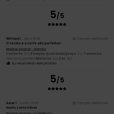
5
/5
Wilfried
2. Julho 2026
Compra verificada
O tecido e o corte são perfeitos!
Mostrar original - Alemão
Conforto
: 5
Relação qualidade/preço
: 5
Tamanho
:
/5
/5
Tamanho perfeito
Material
: 5
Cor
: 5
/5
/5
Eu recomendo este produto
5
/5
Asier
19. Junho 2026
Compra verificada
muito confortável
Mostrar original - Castelhano