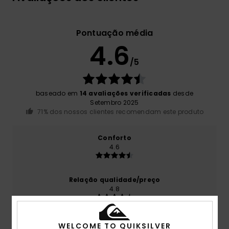
Pontuação média
4.6
/5
baseado em
14 avaliações verificadas
desde
Setembro 2025
71% dos nossos clientes recomendam este produto
Conforto
4.6
Relação qualidade/preço
4.8
Tamanho
Material
WELCOME TO QUIKSILVER