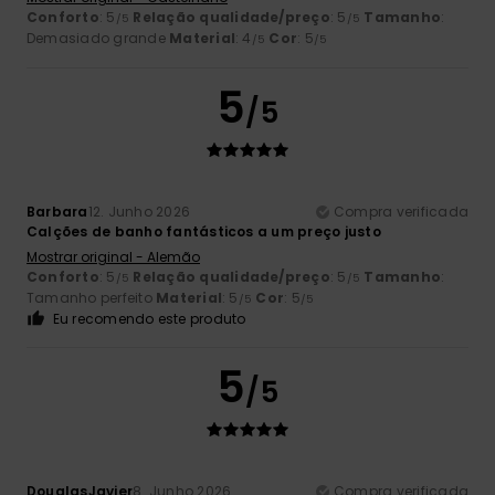
Conforto
: 5
Relação qualidade/preço
: 5
Tamanho
:
/5
/5
Demasiado grande
Material
: 4
Cor
: 5
/5
/5
5
/5
Barbara
12. Junho 2026
Compra verificada
Calções de banho fantásticos a um preço justo
Mostrar original - Alemão
Conforto
: 5
Relação qualidade/preço
: 5
Tamanho
:
/5
/5
Tamanho perfeito
Material
: 5
Cor
: 5
/5
/5
Eu recomendo este produto
5
/5
DouglasJavier
8. Junho 2026
Compra verificada