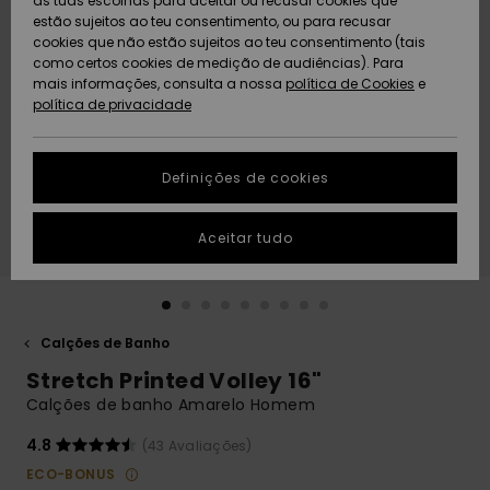
as tuas escolhas para aceitar ou recusar cookies que
Freedom
estão sujeitos ao teu consentimento, ou para recusar
cookies que não estão sujeitos ao teu consentimento (tais
AJUDA
Protecção de
como certos cookies de medição de audiências). Para
Artigos
Artigos
Community
dados
mais informações, consulta a nossa
recém-
recém-
política de Cookies
e
chegados
chegados
política de privacidade
SUSTAINABILITY
Guia de
tamanhos
LOCALIZADOR
Definições de cookies
Coleções
Highlights
DE LOJAS
Inicia uma
Aceitar tudo
CARTÃO
conversa para
PRESENTE
obteres a
resposta mais
rápida à tua
LISTA DE
pergunta.
DESEJO
Calções de Banho
Iniciar uma
Stretch Printed Volley 16"
conversa
Calções de banho Amarelo Homem
Encontra
respostas
4.8
(43 Avaliações)
para as
ECO-BONUS
perguntas