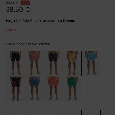
mais
55,00 €
30%
frequentes e o
38,50 €
nosso
formulário de
contacto.
Paga 3 x 12,83 € sem juros com a
Consultar
OUTLET
as FAQ
Mineral Yellow Horizon
Cor