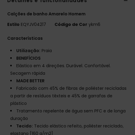
Detalhes e funcionalidades
Calções de banho Amarelo Homem
Estilo
EQYJV04217
Código de Cor
ykm6
Características
Utilização:
Praia
BENEFÍCIOS
Elástico em 4 direções. Durável. Confortável.
Secagem rápida
MADE BETTER
Fabricado com 45% de fibras de poliéster recicladas
a partir de resíduos têxteis e 45% de garrafas de
plástico
Tratamento repelente de água sem PFC e de longa
duração
Tecido:
Tecido elástico refeito, poliéster reciclado,
elastano [160 g/m2]