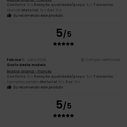
Conforto
: 5
Relação qualidade/preço
: 5
Tamanho
:
/5
/5
Grande
Material
: 5
Cor
: 5
/5
/5
Eu recomendo este produto
5
/5
Fabrice
15. Julho 2026
Compra verificada
Gosto deste modelo
Mostrar original - Francês
Conforto
: 5
Relação qualidade/preço
: 5
Tamanho
:
/5
/5
Tamanho perfeito
Material
: 5
Cor
: 5
/5
/5
Eu recomendo este produto
5
/5