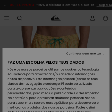
Avançar
para
DUPLA PROMO
-25% adicionais em todo o outlet
Poupa A
a
informação
do
produto
Acede à tua
HOMEM
Roupas
Roupas
Shop
Surf Shop
Artigos
Outlet
encomenda
Homem
Neve
Homem
Homem
MENINO
Envio
Acessórios
Acessórios
Artigos
Continuar sem aceitar
recém-
Surf Shop
Outlet
MULHER
chegados
Crianças
Artigos
Criança
FAZ UMA ESCOLHA PELOS TEUS DADOS
Devoluções
Neve
Nós e os nossos parceiros utilizamos cookies ou tecnologia
Calçado e
Calçado e
Criança
equivalente para armazenar e/ou aceder a informações
chinelos
chinelos
SURF
Pagamento
Highlights
Highlights
Outlet
no teu dispositivo. Esta informação pessoal (como os teus
Mulher
dados de navegação e endereço IP) pode ser utilizada
SNOW
Snow Shop
para te apresentar publicações e conteúdos
Cartão
Surfe/água
Surfe/água
Feminino
personalizados; para medir a publicidade e o desempenho
presente
Snow
Community
do conteúdo; para apresentar anúncios personalizados;
DUPLA
para saber mais sobre o nosso público; para desenvolver e
PROMO
melhorar os produtos dos nossos parceiros. Podes definir
Quiksilver
Snow
Neve
Highlights