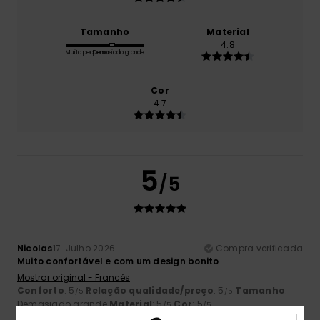
Tamanho
Material
4.8
Muito pequeno
Demasiado grande
Cor
4.7
5
/5
Nicolas
17. Julho 2026
Compra verificada
Muito confortável e com um design bonito
Mostrar original - Francês
Conforto
: 5
Relação qualidade/preço
: 5
Tamanho
:
/5
/5
Demasiado grande
Material
: 5
Cor
: 5
/5
/5
Eu recomendo este produto