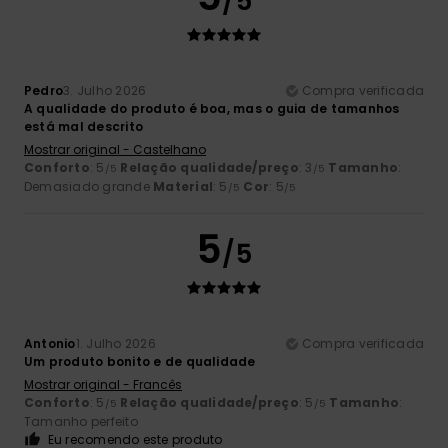
/5
Pedro
3. Julho 2026
Compra verificada
A qualidade do produto é boa, mas o guia de tamanhos
está mal descrito
Mostrar original - Castelhano
Conforto
: 5
Relação qualidade/preço
: 3
Tamanho
:
/5
/5
Demasiado grande
Material
: 5
Cor
: 5
/5
/5
5
/5
Antonio
1. Julho 2026
Compra verificada
Um produto bonito e de qualidade
Mostrar original - Francês
Conforto
: 5
Relação qualidade/preço
: 5
Tamanho
:
/5
/5
Tamanho perfeito
Eu recomendo este produto