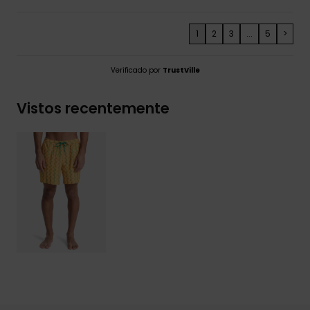
1
2
3
...
5
>
Verificado por
TrustVille
Vistos recentemente