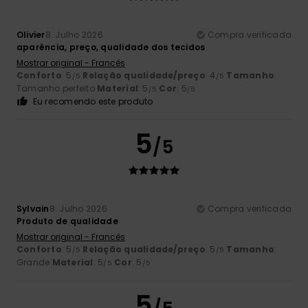
Olivier
8. Julho 2026
Compra verificada
aparência, preço, qualidade dos tecidos
Mostrar original - Francês
Conforto
: 5
Relação qualidade/preço
: 4
Tamanho
:
/5
/5
Tamanho perfeito
Material
: 5
Cor
: 5
/5
/5
Eu recomendo este produto
5
/5
Sylvain
8. Julho 2026
Compra verificada
Produto de qualidade
Mostrar original - Francês
Conforto
: 5
Relação qualidade/preço
: 5
Tamanho
:
/5
/5
Grande
Material
: 5
Cor
: 5
/5
/5
5