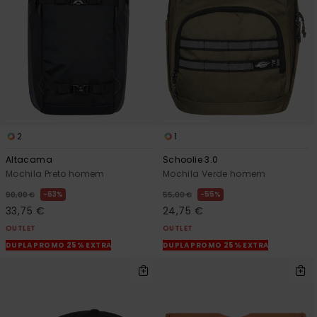
2
1
Altacama
Schoolie 3.0
Mochila Preto homem
Mochila Verde homem
63%
55%
90,00 €
55,00 €
33,75 €
24,75 €
OUTLET
OUTLET
DUPLA PROMO 25% EXTRA
DUPLA PROMO 25% EXTRA