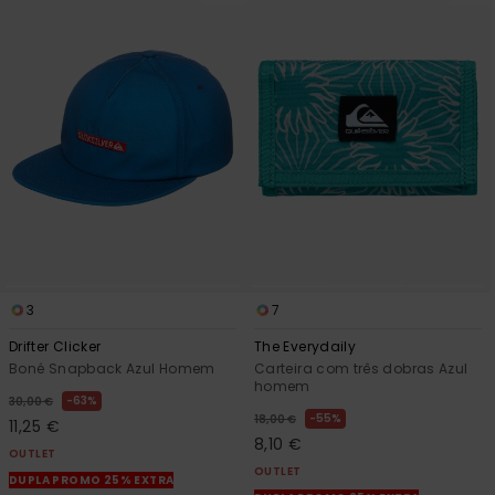
3
7
Drifter Clicker
The Everydaily
Boné Snapback Azul Homem
Carteira com três dobras Azul
homem
63%
30,00 €
55%
18,00 €
11,25 €
8,10 €
OUTLET
OUTLET
DUPLA PROMO 25% EXTRA