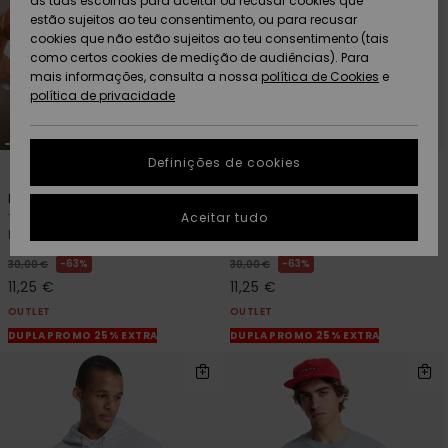
as tuas escolhas para aceitar ou recusar cookies que
Freedom
estão sujeitos ao teu consentimento, ou para recusar
cookies que não estão sujeitos ao teu consentimento (tais
AJUDA
Protecção de
como certos cookies de medição de audiências). Para
Artigos
Artigos
Community
dados
mais informações, consulta a nossa
recém-
recém-
política de Cookies
e
chegados
chegados
política de privacidade
SUSTAINABILITY
Guia de
tamanhos
LOCALIZADOR
Definições de cookies
Coleções
Highlights
4
4
DE LOJAS
Dna Clicker
EV Starfish Stamp
Inicia uma
Aceitar tudo
T-shirt de manga curta Branco
T-shirt de manga curta Branco
CARTÃO
conversa para
homem
Homem
PRESENTE
obteres a
resposta mais
63%
63%
30,00 €
30,00 €
rápida à tua
11,25 €
11,25 €
LISTA DE
pergunta.
DESEJO
OUTLET
OUTLET
Iniciar uma
DUPLA PROMO 25% EXTRA
DUPLA PROMO 25% EXTRA
conversa
Encontra
respostas
para as
perguntas