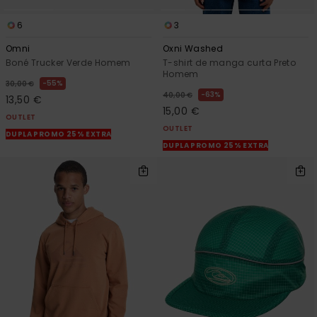
6
3
Omni
Oxni Washed
Boné Trucker Verde Homem
T-shirt de manga curta Preto
Homem
55%
30,00 €
63%
40,00 €
13,50 €
15,00 €
OUTLET
OUTLET
DUPLA PROMO 25% EXTRA
DUPLA PROMO 25% EXTRA