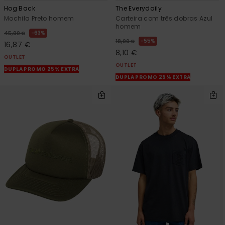
Hog Back
The Everydaily
Mochila Preto homem
Carteira com três dobras Azul
homem
63%
45,00 €
55%
18,00 €
16,87 €
8,10 €
OUTLET
OUTLET
DUPLA PROMO 25% EXTRA
DUPLA PROMO 25% EXTRA