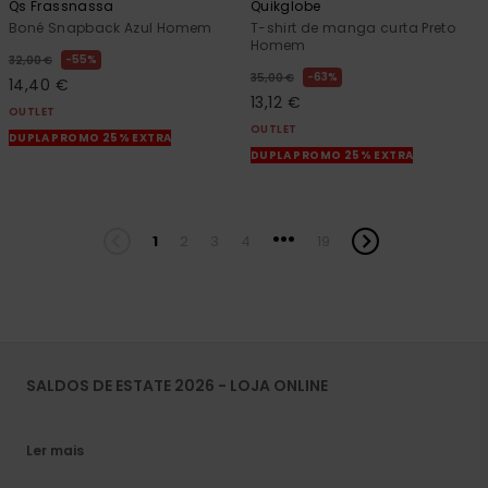
Qs Frassnassa
Quikglobe
Boné Snapback Azul Homem
T-shirt de manga curta Preto
Homem
55%
32,00 €
63%
35,00 €
14,40 €
13,12 €
OUTLET
OUTLET
DUPLA PROMO 25% EXTRA
DUPLA PROMO 25% EXTRA
...
1
2
3
4
19
SALDOS DE ESTATE 2026 - LOJA ONLINE
Ler mais