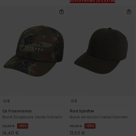
DUPLA PROMO 25% EXTRA
8
5
Qs Frassnassa
Rad Splatter
Boné Snapback Verde Homem
Boné de tecido Verde Homem
55%
55%
32,00 €
30,00 €
14,40 €
13,50 €