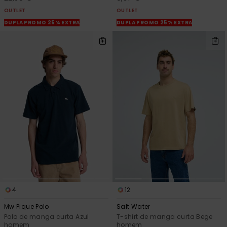
OUTLET
OUTLET
DUPLA PROMO 25% EXTRA
DUPLA PROMO 25% EXTRA
4
12
Mw Pique Polo
Salt Water
Polo de manga curta Azul
T-shirt de manga curta Bege
homem
homem