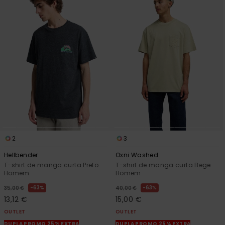
2
3
Hellbender
Oxni Washed
T-shirt de manga curta Preto
T-shirt de manga curta Bege
Homem
Homem
63%
63%
35,00 €
40,00 €
13,12 €
15,00 €
OUTLET
OUTLET
DUPLA PROMO 25% EXTRA
DUPLA PROMO 25% EXTRA