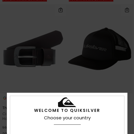
2
6
The Everydaily
Omni
WELCOME TO QUIKSILVER
Cinto em pele Castanho
Boné Trucker Preto Homem
Choose your country
Homem
63%
30,00 €
55%
50,00 €
11,25 €