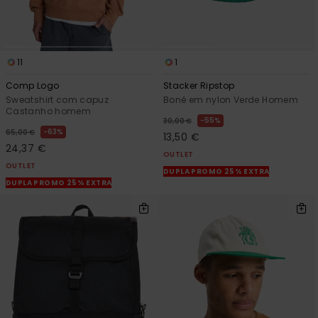
11
1
Comp Logo
Stacker Ripstop
Sweatshirt com capuz
Boné em nylon Verde Homem
Castanho homem
55%
30,00 €
63%
65,00 €
13,50 €
24,37 €
OUTLET
OUTLET
DUPLA PROMO 25% EXTRA
DUPLA PROMO 25% EXTRA