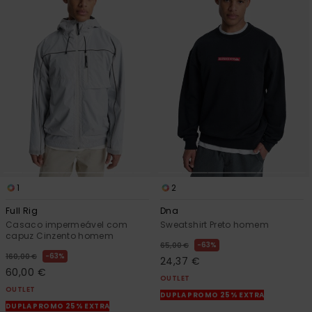
1
2
Full Rig
Dna
Casaco impermeável com
Sweatshirt Preto homem
capuz Cinzento homem
63%
65,00 €
63%
160,00 €
24,37 €
60,00 €
OUTLET
OUTLET
DUPLA PROMO 25% EXTRA
DUPLA PROMO 25% EXTRA