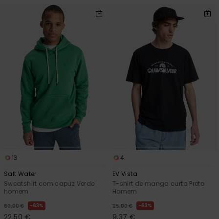
13
4
Salt Water
EV Vista
Sweatshirt com capuz Verde
T-shirt de manga curta Preto
homem
Homem
63%
63%
60,00 €
25,00 €
22,50 €
9,37 €