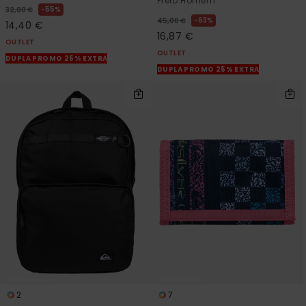
Preto Homem
55%
32,00 €
63%
45,00 €
14,40 €
16,87 €
OUTLET
OUTLET
DUPLA PROMO 25% EXTRA
DUPLA PROMO 25% EXTRA
2
7