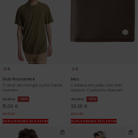
9
3
Slub Roundneck
Mac
T-shirt de manga curta Verde
Carteira em pele com três
homem
dobras Castanho Homem
40%
55%
25,00 €
45,00 €
15,00 €
20,25 €
OUTLET
OUTLET
DUPLA PROMO 25% EXTRA
DUPLA PROMO 25% EXTRA