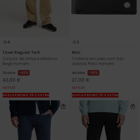
4
3
Taxer Regular Twill
Mac
Calças de cintura elástica
Carteira em pele com três
Bege homem
dobras Preto Homem
40%
40%
70,00 €
45,00 €
42,00 €
27,00 €
OUTLET
OUTLET
DUPLA PROMO 25% EXTRA
DUPLA PROMO 25% EXTRA