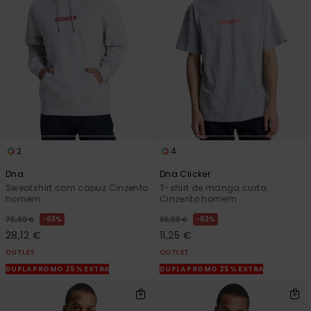
mais
frequentes e o
nosso
formulário de
contacto.
Consultar
as FAQ
2
4
Dna
Dna Clicker
Sweatshirt com capuz Cinzento
T-shirt de manga curta
homem
Cinzento homem
63%
63%
75,00 €
30,00 €
28,12 €
11,25 €
OUTLET
OUTLET
DUPLA PROMO 25% EXTRA
DUPLA PROMO 25% EXTRA