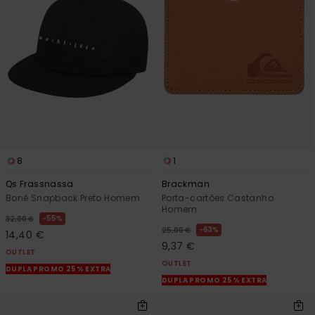
8
1
Qs Frassnassa
Brackman
Boné Snapback Preto Homem
Porta-cartões Castanho
Homem
55%
32,00 €
63%
25,00 €
14,40 €
9,37 €
OUTLET
OUTLET
DUPLA PROMO 25% EXTRA
DUPLA PROMO 25% EXTRA