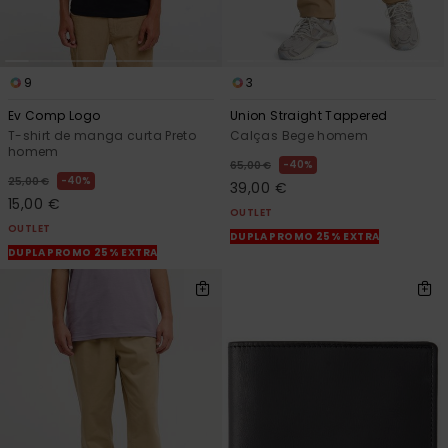
9
3
Ev Comp Logo
Union Straight Tappered
T-shirt de manga curta Preto
Calças Bege homem
homem
40%
65,00 €
40%
25,00 €
39,00 €
15,00 €
OUTLET
OUTLET
DUPLA PROMO 25% EXTRA
DUPLA PROMO 25% EXTRA