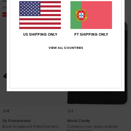
22,50 €
OUTLET
OUTLET
DUPLA PROMO 25% EXTRA
DUPLA PROMO 25% EXTRA
US SHIPPING ONLY
PT SHIPPING ONLY
VIEW ALL COUNTRIES
8
1
Qs Frassnassa
Mack Cardy
Boné Snapback Preto Homem
Carteira com duas dobras