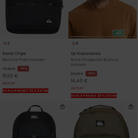
2
8
Sand Chips
Qs Frassnassa
Mochila Preto homem
Boné Snapback Branco
Homem
55%
70,00 €
55%
32,00 €
31,50 €
14,40 €
OUTLET
OUTLET
DUPLA PROMO 25% EXTRA
DUPLA PROMO 25% EXTRA