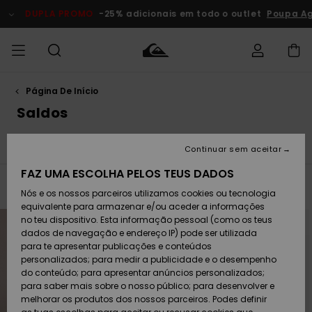
Avançar
para
DUPLA PROMO
-25% adicionais em todo o outlet
Poupa Agora
a
seleção
da
grelha
de
produtos
Página De Início
Acede à tua
HOMEM
Roupas
Roupas
Shop
Surf Shop
Artigos
Outlet
encomenda
Saldos
Homem
Neve
Homem
Homem
MENINO
Envio
Saldos Homem
Saldos Criança
Saldos Mulher
Acessórios
Acessórios
Artigos
Continuar sem aceitar
recém-
Surf Shop
Outlet
MULHER
chegados
Crianças
Artigos
Criança
FAZ UMA ESCOLHA PELOS TEUS DADOS
Devoluções
Neve
Filtrar e Ordenar
899
Resultados
Nós e os nossos parceiros utilizamos cookies ou tecnologia
Calçado e
Calçado e
Criança
equivalente para armazenar e/ou aceder a informações
chinelos
chinelos
SURF
Avançar
Avançar
Pagamento
Highlights
Highlights
Outlet
para
para
no teu dispositivo. Esta informação pessoal (como os teus
procurar
ordenar
Mulher
dados de navegação e endereço IP) pode ser utilizada
critérios
por
de
SNOW
Snow Shop
para te apresentar publicações e conteúdos
filtragem
Cartão
Surfe/água
Surfe/água
Feminino
personalizados; para medir a publicidade e o desempenho
presente
Snow
Community
do conteúdo; para apresentar anúncios personalizados;
DUPLA
para saber mais sobre o nosso público; para desenvolver e
PROMO
melhorar os produtos dos nossos parceiros. Podes definir
Quiksilver
Snow
Neve
Highlights