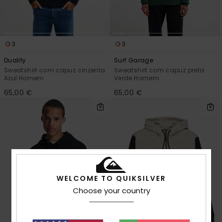
3
3
Duality
Surf Garage
Sweatshirt com capuz cinzenta
Sweatshirt com capuz preta
Azul Homem
Verde Homem
65,00 €
65,00 €
WELCOME TO QUIKSILVER
Choose your country