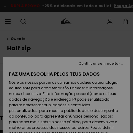
Avançar
para
DUPLA PROMO
-25% adicionais em todo o outlet
Poupa Agora
a
seleção
da
grelha
de
produtos
Sweats
Acede à tua
HOMEM
Roupas
Roupas
Shop
Surf Shop
Artigos
Outlet
encomenda
Half zip
Homem
Neve
Homem
Homem
MENINO
Envio
Acessórios
Acessórios
Artigos
Continuar sem aceitar
recém-
Surf Shop
Outlet
MULHER
chegados
Crianças
Artigos
Criança
FAZ UMA ESCOLHA PELOS TEUS DADOS
Devoluções
Neve
Nós e os nossos parceiros utilizamos cookies ou tecnologia
Calçado e
Calçado e
Fica atento/a, os produtos voltam em
Criança
equivalente para armazenar e/ou aceder a informações
chinelos
chinelos
SURF
breve
Pagamento
Highlights
Highlights
Outlet
no teu dispositivo. Esta informação pessoal (como os teus
Mulher
dados de navegação e endereço IP) pode ser utilizada
SNOW
Snow Shop
para te apresentar publicações e conteúdos
Cartão
Surfe/água
Surfe/água
Feminino
personalizados; para medir a publicidade e o desempenho
presente
Snow
Community
do conteúdo; para apresentar anúncios personalizados;
Também poderás gostar
DUPLA
para saber mais sobre o nosso público; para desenvolver e
PROMO
melhorar os produtos dos nossos parceiros. Podes definir
Quiksilver
Snow
Neve
Highlights
Avançar
Avançar