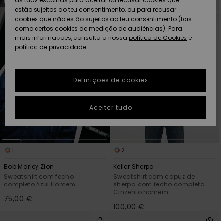
as tuas escolhas para aceitar ou recusar cookies que
Freedom
NOVO!
NOVO!
para
para
procurar
ordenar
estão sujeitos ao teu consentimento, ou para recusar
critérios
por
de
cookies que não estão sujeitos ao teu consentimento (tais
AJUDA
filtragem
Protecção de
como certos cookies de medição de audiências). Para
Artigos
Artigos
Community
dados
mais informações, consulta a nossa
recém-
recém-
política de Cookies
e
chegados
chegados
política de privacidade
SUSTAINABILITY
Guia de
tamanhos
LOCALIZADOR
Definições de cookies
Coleções
Highlights
DE LOJAS
Inicia uma
Aceitar tudo
CARTÃO
conversa para
PRESENTE
obteres a
resposta mais
rápida à tua
LISTA DE
pergunta.
1
2
DESEJO
Iniciar uma
Bob Marley Zion
Keller Sherpa
conversa
Sweatshirt com fecho
Sweatshirt com capuz de
completo Azul Homem
sherpa com fecho completo
Encontra
Cinzento homem
respostas
75,00 €
100,00 €
para as
perguntas