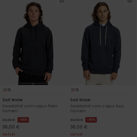
mais
frequentes e o
nosso
formulário de
contacto.
Consultar
as FAQ
13
13
Salt Water
Salt Water
Sweatshirt com capuz Preto
Sweatshirt com capuz Azul
homem
homem
40%
40%
60,00 €
60,00 €
36,00 €
36,00 €
OUTLET
OUTLET