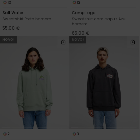
10
12
Salt Water
Comp Logo
Sweatshirt Preto homem
Sweatshirt com capuz Azul
homem
55,00 €
65,00 €
NOVO!
NOVO!
2
3