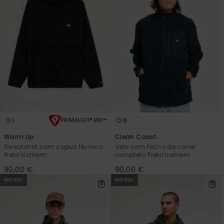
1
6
PRIMALOFT® BIO™
Warm Up
Clean Coast
Sweatshirt com capuz técnica
Velo com fecho de correr
Preto Homem
completo Preto homem
90,00 €
90,00 €
NOVO!
NOVO!