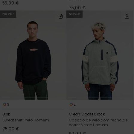
55,00 €
75,00 €
NOVO!
NOVO!
3
2
Disk
Clean Coast Block
Sweatshirt Preto Homem
Casaco de velo com fecho de
correr Verde Homem
75,00 €
90,00 €