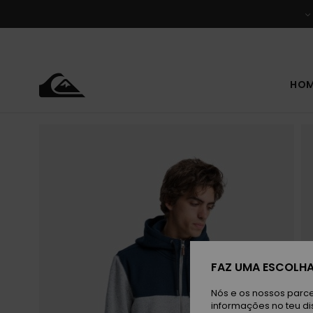
Avançar
para
a
informação
do
produto
HO
FAZ UMA ESCOLHA
Nós e os nossos parce
informações no teu di