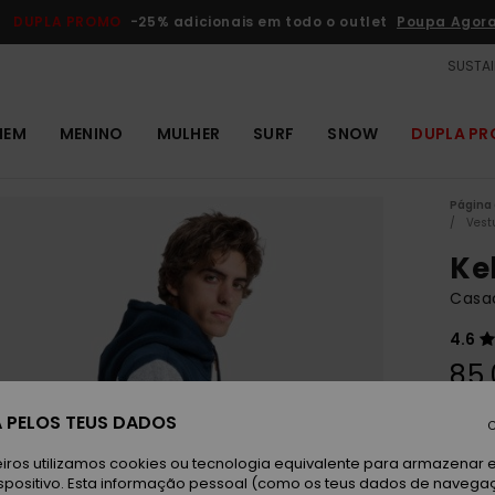
DUPLA PROMO
-25% adicionais em todo o outlet
Poupa Agor
SUSTAI
MEM
MENINO
MULHER
SURF
SNOW
DUPLA P
Página 
Vest
Kel
Casa
4.6
85,
 PELOS TEUS DADOS
Paga 
C
iros utilizamos cookies ou tecnologia equivalente para armazenar 
spositivo. Esta informação pessoal (como os teus dados de navega