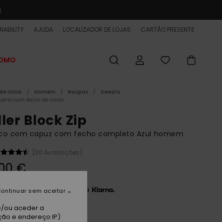
a
NABILITY
AJUDA
LOCALIZADOR DE LOJAS
CARTÃO PRESENTE
ROMO
de início
Homem
Roupas
Sweats
uário com fecho de correr
ler Block Zip
co com capuz com fecho completo Azul homem
(30 Avaliações)
00 €
3 x 28,33 € sem juros com a
ontinuar sem aceitar
e/ou aceder a
ção e endereço IP)