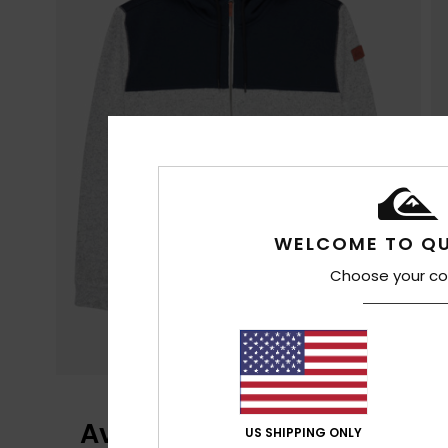
WELCOME TO QU
Choose your co
Avaliações dos clientes
US SHIPPING ONLY