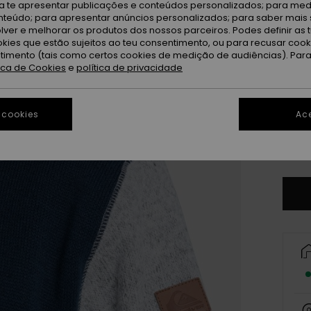
Da
Cor
ra te apresentar publicações e conteúdos personalizados; para medi
eúdo; para apresentar anúncios personalizados; para saber mais 
lver e melhorar os produtos dos nossos parceiros. Podes definir as 
okies que estão sujeitos ao teu consentimento, ou para recusar coo
ntimento (tais como certos cookies de medição de audiências). Par
tica de Cookies
e
política de privacidade
 cookies
Ace
X
Ve