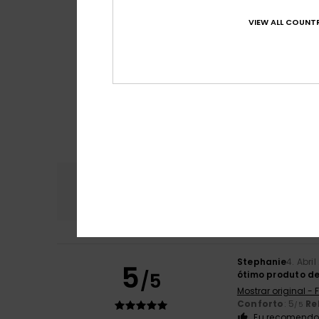
VIEW ALL COUNTR
Conforto
Rela
4.6
Stephanie
4. Abri
5
/5
ótimo produto d
Mostrar original -
Conforto
: 5
Re
/5
Eu recomendo 