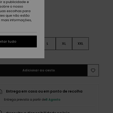
rk Navy
r a publicidade e
sobre o nosso
tuas escolhas para
kies que não estão
a mais informações,
itar tudo
S
S
M
L
XL
XXL
r guia de tamanhos
Adicionar ao cesto
Entrega em casa ou em ponto de recolha
Entrega prevista a partir de
8 Agosto