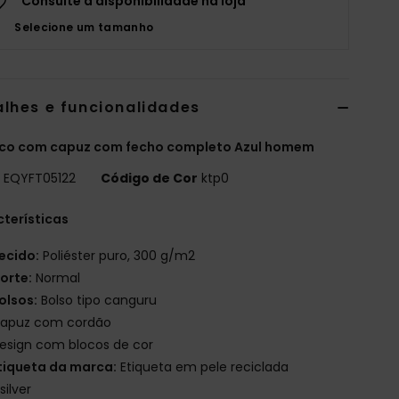
Consulte a disponibilidade na loja
Selecione um tamanho
alhes e funcionalidades
co com capuz com fecho completo Azul homem
o
EQYFT05122
Código de Cor
ktp0
terísticas
ecido:
Poliéster puro, 300 g/m2
orte:
Normal
olsos:
Bolso tipo canguru
apuz com cordão
esign com blocos de cor
tiqueta da marca:
Etiqueta em pele reciclada
silver