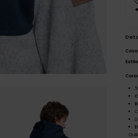
Det
Casa
Estil
Carac
T
C
B
C
D
E
Quik