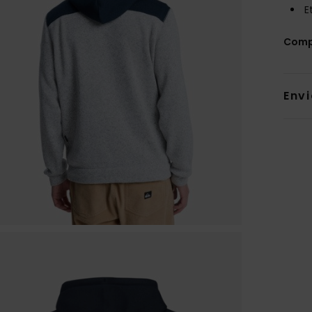
E
Comp
Env