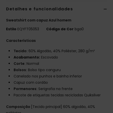
Detalhes e funcionalidades
Sweatshirt com capuz Azul homem
Estilo
EQYFT05053
Código de Cor
bga0
Características
Tecido:
60% Algodão, 40% Poliéster, 280 g/m²
Acabamento:
Escovado
Corte:
Normal
Bolsos:
Bolso tipo canguru
Canelado nos punhos e bainha inferior
Capuz com cordão
Pormenores:
Serigrafia na frente
Pacote de etiquetas tecidas recicladas Quiksilver
Composição
[Tecido principal] 60% algodão, 40%
poliéster