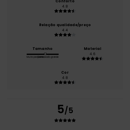
Conforto
4.8
Relação qualidade/preço
4.4
Tamanho
Material
4.6
Muito pequeno
Demasiado grande
Cor
4.8
5
/5