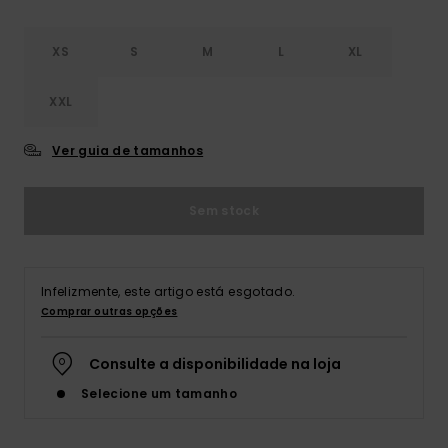
XS
S
M
L
XL
XXL
Ver guia de tamanhos
Sem stock
Infelizmente, este artigo está esgotado.
Comprar outras opções
Consulte a disponibilidade na loja
Selecione um tamanho