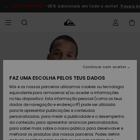
Avançar
para
DUPLA PROMO
-25% adicionais em todo o outlet
Poupa A
a
informação
do
produto
Acede à tua
HOMEM
Roupas
Roupas
Shop
Surf Shop
Artigos
Outlet
encomenda
Homem
Neve
Homem
Homem
MENINO
Envio
Acessórios
Acessórios
Artigos
Continuar sem aceitar
recém-
Surf Shop
Outlet
MULHER
chegados
Crianças
Artigos
Criança
FAZ UMA ESCOLHA PELOS TEUS DADOS
Devoluções
Neve
Nós e os nossos parceiros utilizamos cookies ou tecnologia
Calçado e
Calçado e
Criança
equivalente para armazenar e/ou aceder a informações
chinelos
chinelos
SURF
Pagamento
Highlights
Highlights
Outlet
no teu dispositivo. Esta informação pessoal (como os teus
Mulher
dados de navegação e endereço IP) pode ser utilizada
SNOW
Snow Shop
para te apresentar publicações e conteúdos
Cartão
Surfe/água
Surfe/água
Feminino
personalizados; para medir a publicidade e o desempenho
presente
Snow
Community
do conteúdo; para apresentar anúncios personalizados;
DUPLA
para saber mais sobre o nosso público; para desenvolver e
PROMO
melhorar os produtos dos nossos parceiros. Podes definir
Quiksilver
Snow
Neve
Highlights