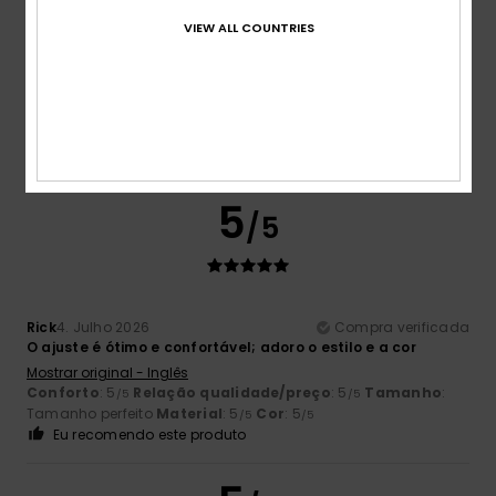
VIEW ALL COUNTRIES
Marisa
6. Julho 2026
Compra verificada
Discreto.
Mostrar original - Castelhano
Eu recomendo este produto
5
/5
Rick
4. Julho 2026
Compra verificada
O ajuste é ótimo e confortável; adoro o estilo e a cor
Mostrar original - Inglês
Conforto
: 5
Relação qualidade/preço
: 5
Tamanho
:
/5
/5
Tamanho perfeito
Material
: 5
Cor
: 5
/5
/5
Eu recomendo este produto