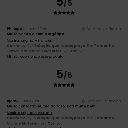
5
/5
Philippe
4. Julho 2026
Compra verificada
Muito bonita e com o logótipo
Mostrar original - Francês
Conforto
: 5
Relação qualidade/preço
: 5
Tamanho
:
/5
/5
Demasiado grande
Material
: 5
Cor
: 5
/5
/5
Eu recomendo este produto
5
/5
Björn
4. Julho 2026
Compra verificada
Muito confortável, tecido fofo, fica muito bem
Mostrar original - Alemão
Conforto
: 5
Relação qualidade/preço
: 5
Tamanho
:
/5
/5
Grande
Material
: 5
Cor
: 5
/5
/5