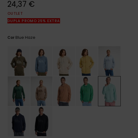
24,37 €
mais
frequentes e o
nosso
OUTLET
formulário de
DUPLA PROMO 25% EXTRA
contacto.
Consultar
Blue Haze
Cor
as FAQ