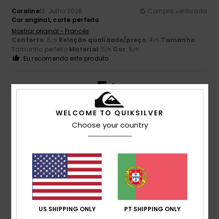
Coraline
12. Julho 2026
Compra verificada
Cor original, corte perfeito
Mostrar original - Francês
Conforto
: 5
Relação qualidade/preço
: 4
Tamanho
:
/5
/5
Tamanho perfeito
Material
: 5
Cor
: 5
/5
/5
Eu recomendo este produto
5
/5
WELCOME TO QUIKSILVER
Choose your country
Teresa
7. Julho 2026
Compra verificada
Gosto do preço e da qualidade
Mostrar original - Castelhano
Conforto
: 5
Relação qualidade/preço
: 5
Tamanho
:
/5
/5
Tamanho perfeito
Material
: 5
Cor
: 5
/5
/5
Eu recomendo este produto
5
US SHIPPING ONLY
PT SHIPPING ONLY
/5