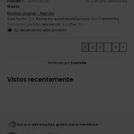
Florian
16. Junho 2026
Compra verificada
Gosto
Mostrar original - Alemão
Conforto
: 5
Relação qualidade/preço
: 4
Tamanho
:
/5
/5
Tamanho perfeito
Material
: 5
Cor
: 5
/5
/5
Eu recomendo este produto
1
2
3
...
9
>
Verificado por
TrustVille
Vistos recentemente
Envio e devoluções grátis para membros