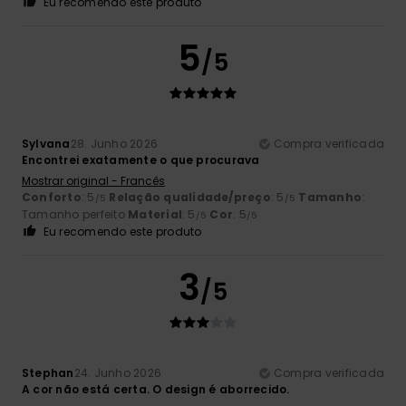
Eu recomendo este produto
5
/5
Sylvana
28. Junho 2026
Compra verificada
Encontrei exatamente o que procurava
Mostrar original - Francês
Conforto
: 5
Relação qualidade/preço
: 5
Tamanho
:
/5
/5
Tamanho perfeito
Material
: 5
Cor
: 5
/5
/5
Eu recomendo este produto
3
/5
Stephan
24. Junho 2026
Compra verificada
A cor não está certa. O design é aborrecido.