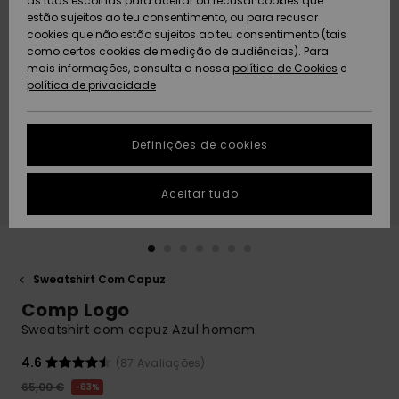
as tuas escolhas para aceitar ou recusar cookies que
Freedom
estão sujeitos ao teu consentimento, ou para recusar
cookies que não estão sujeitos ao teu consentimento (tais
AJUDA
Protecção de
como certos cookies de medição de audiências). Para
Artigos
Artigos
Community
dados
mais informações, consulta a nossa
recém-
recém-
política de Cookies
e
chegados
chegados
política de privacidade
SUSTAINABILITY
Guia de
tamanhos
LOCALIZADOR
Definições de cookies
Coleções
Highlights
DE LOJAS
Inicia uma
Aceitar tudo
CARTÃO
conversa para
PRESENTE
obteres a
resposta mais
rápida à tua
LISTA DE
pergunta.
DESEJO
Sweatshirt Com Capuz
Iniciar uma
Comp Logo
conversa
Sweatshirt com capuz Azul homem
Encontra
respostas
4.6
(87 Avaliações)
para as
65,00 €
63%
perguntas