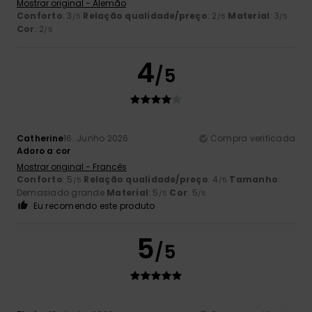
Mostrar original - Alemão
Conforto
: 3
Relação qualidade/preço
: 2
Material
: 3
/5
/5
/5
Cor
: 2
/5
4
/5
Catherine
16. Junho 2026
Compra verificada
Adoro a cor
Mostrar original - Francês
Conforto
: 5
Relação qualidade/preço
: 4
Tamanho
:
/5
/5
Demasiado grande
Material
: 5
Cor
: 5
/5
/5
Eu recomendo este produto
5
/5