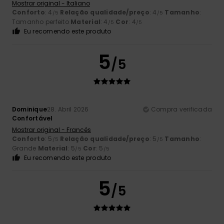
Mostrar original - Italiano
Conforto
: 4
Relação qualidade/preço
: 4
Tamanho
:
/5
/5
Tamanho perfeito
Material
: 4
Cor
: 4
/5
/5
Eu recomendo este produto
5
/5
Dominique
28. Abril 2026
Compra verificada
Confortável
Mostrar original - Francês
Conforto
: 5
Relação qualidade/preço
: 5
Tamanho
:
/5
/5
Grande
Material
: 5
Cor
: 5
/5
/5
Eu recomendo este produto
5
/5