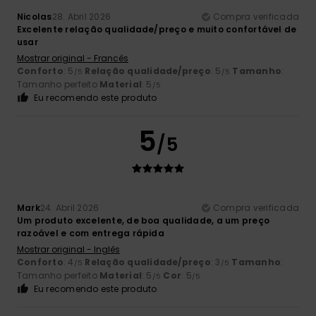
Nicolas
28. Abril 2026
Compra verificada
Excelente relação qualidade/preço e muito confortável de
usar
Mostrar original - Francês
Conforto
: 5
Relação qualidade/preço
: 5
Tamanho
:
/5
/5
Tamanho perfeito
Material
: 5
/5
Eu recomendo este produto
5
/5
Mark
24. Abril 2026
Compra verificada
Um produto excelente, de boa qualidade, a um preço
razoável e com entrega rápida
Mostrar original - Inglês
Conforto
: 4
Relação qualidade/preço
: 3
Tamanho
:
/5
/5
Tamanho perfeito
Material
: 5
Cor
: 5
/5
/5
Eu recomendo este produto