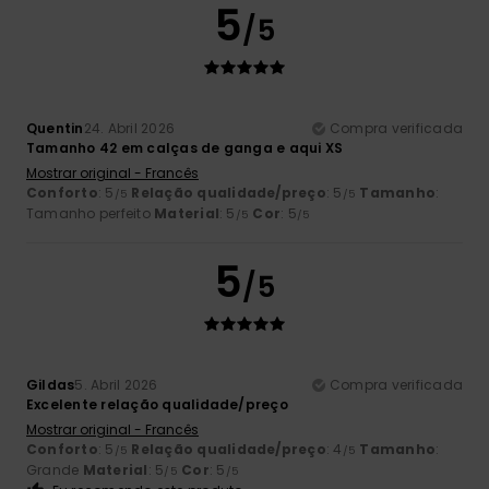
5
/5
Quentin
24. Abril 2026
Compra verificada
Tamanho 42 em calças de ganga e aqui XS
Mostrar original - Francês
Conforto
: 5
Relação qualidade/preço
: 5
Tamanho
:
/5
/5
Tamanho perfeito
Material
: 5
Cor
: 5
/5
/5
5
/5
Gildas
5. Abril 2026
Compra verificada
Excelente relação qualidade/preço
Mostrar original - Francês
Conforto
: 5
Relação qualidade/preço
: 4
Tamanho
:
/5
/5
Grande
Material
: 5
Cor
: 5
/5
/5