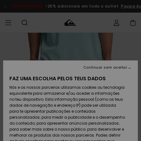
Avançar
para
DUPLA PROMO
-25% adicionais em todo o outlet
Poupa Ag
a
informação
do
produto
Acede à tua
HOMEM
Roupas
Roupas
Shop
Surf Shop
Artigos
Outlet
encomenda
Homem
Neve
Homem
Homem
MENINO
Envio
Acessórios
Acessórios
Artigos
Continuar sem aceitar
recém-
Surf Shop
Outlet
MULHER
chegados
Crianças
Artigos
Criança
FAZ UMA ESCOLHA PELOS TEUS DADOS
Devoluções
Neve
Nós e os nossos parceiros utilizamos cookies ou tecnologia
Calçado e
Calçado e
Criança
equivalente para armazenar e/ou aceder a informações
chinelos
chinelos
SURF
Pagamento
Highlights
Highlights
Outlet
no teu dispositivo. Esta informação pessoal (como os teus
Mulher
dados de navegação e endereço IP) pode ser utilizada
SNOW
Snow Shop
para te apresentar publicações e conteúdos
Cartão
Surfe/água
Surfe/água
Feminino
personalizados; para medir a publicidade e o desempenho
presente
Snow
Community
do conteúdo; para apresentar anúncios personalizados;
DUPLA
para saber mais sobre o nosso público; para desenvolver e
PROMO
melhorar os produtos dos nossos parceiros. Podes definir
Quiksilver
Snow
Neve
Highlights