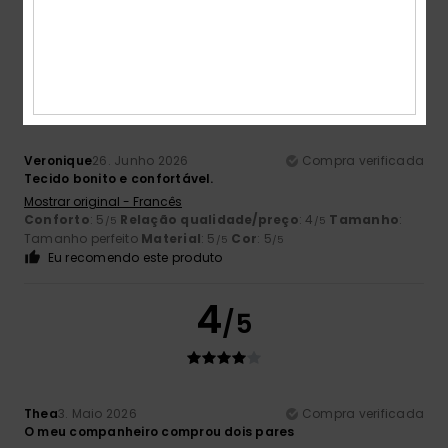
Grande
Material
: 4
Cor
: 5
/5
/5
5
/5
Veronique
26. Junho 2026
Compra verificada
Tecido bonito e confortável.
Mostrar original - Francês
Conforto
: 5
Relação qualidade/preço
: 4
Tamanho
:
/5
/5
Tamanho perfeito
Material
: 5
Cor
: 5
/5
/5
Eu recomendo este produto
4
/5
Thea
3. Maio 2026
Compra verificada
O meu companheiro comprou dois pares