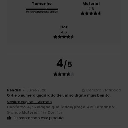
Tamanho
Material
4.6
Muito pequeno
Demasiado grande
Cor
4.6
4
/5
Hendrik
17. Julho 2026
Compra verificada
O 4 é o número quadrado de um só dígito mais bonito.
Mostrar original - Alemão
Conforto
: 4
Relação qualidade/preço
: 4
Tamanho
:
/5
/5
Grande
Material
: 4
Cor
: 4
/5
/5
Eu recomendo este produto