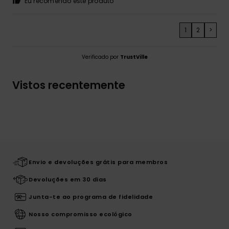
Eu recomendo este produto
1
2
>
Verificado por
TrustVille
Vistos recentemente
Envio e devoluções grátis para membros
Devoluções em 30 dias
Junta-te ao programa de fidelidade
Nosso compromisso ecológico