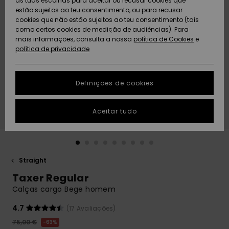
as tuas escolhas para aceitar ou recusar cookies que
Freedom
estão sujeitos ao teu consentimento, ou para recusar
cookies que não estão sujeitos ao teu consentimento (tais
AJUDA
Protecção de
como certos cookies de medição de audiências). Para
Artigos
Artigos
Community
dados
mais informações, consulta a nossa
recém-
recém-
política de Cookies
e
chegados
chegados
política de privacidade
SUSTAINABILITY
Guia de
tamanhos
LOCALIZADOR
Definições de cookies
Coleções
Highlights
DE LOJAS
Inicia uma
Aceitar tudo
CARTÃO
conversa para
PRESENTE
obteres a
resposta mais
rápida à tua
LISTA DE
pergunta.
DESEJO
Straight
Iniciar uma
Taxer Regular
conversa
Calças cargo Bege homem
Encontra
respostas
4.7
(17 Avaliações)
para as
75,00 €
63%
perguntas