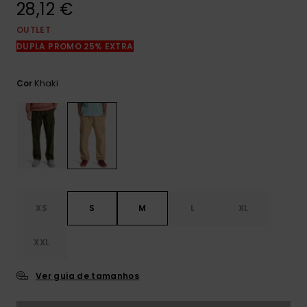
28,12 €
mais
frequentes e o
nosso
OUTLET
formulário de
DUPLA PROMO 25% EXTRA
contacto.
Consultar
Khaki
Cor
as FAQ
XS
S
M
L
XL
XXL
Ver guia de tamanhos