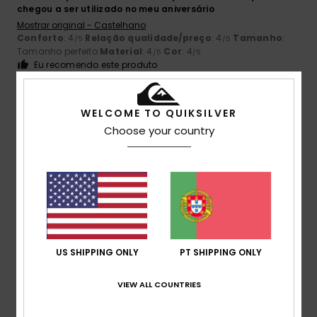
chegou a ser utilizado no meu aniversário
Mostrar original - Castelhano
Conforto
: 4
Relação qualidade/preço
: 4
Tamanho
:
/5
/5
Tamanho perfeito
Material
: 4
Cor
: 4
/5
/5
Eu recomendo este produto
5
/5
WELCOME TO QUIKSILVER
Choose your country
Jacqueline
9. Julho 2026
Compra verificada
Não há nada a dizer
Mostrar original - Francês
Conforto
: 5
Relação qualidade/preço
: 5
Tamanho
:
/5
/5
Demasiado grande
Material
: 5
Cor
: 5
/5
/5
Eu recomendo este produto
US SHIPPING ONLY
PT SHIPPING ONLY
5
/5
VIEW ALL COUNTRIES