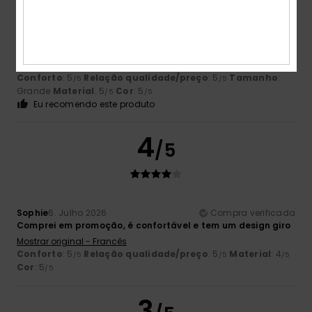
Rosa
8. Julho 2026
Compra verificada
porque gostei e é de algodão de boa qualidade
Mostrar original - Francês
Conforto
: 5
Relação qualidade/preço
: 5
Tamanho
:
/5
/5
Grande
Material
: 5
Cor
: 5
/5
/5
Eu recomendo este produto
4
/5
Sophie
6. Julho 2026
Compra verificada
Comprei em promoção, é confortável e tem um design giro
Mostrar original - Francês
Conforto
: 5
Relação qualidade/preço
: 5
Material
: 4
/5
/5
/5
Cor
: 5
/5
3