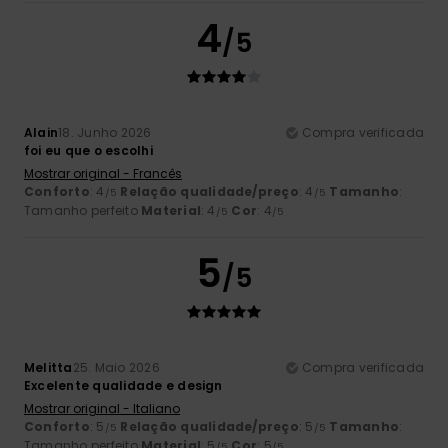
4
/5
Alain
18. Junho 2026
Compra verificada
foi eu que o escolhi
Mostrar original - Francês
Conforto
: 4
Relação qualidade/preço
: 4
Tamanho
:
/5
/5
Tamanho perfeito
Material
: 4
Cor
: 4
/5
/5
5
/5
Melitta
25. Maio 2026
Compra verificada
Excelente qualidade e design
Mostrar original - Italiano
Conforto
: 5
Relação qualidade/preço
: 5
Tamanho
:
/5
/5
Tamanho perfeito
Material
: 5
Cor
: 5
/5
/5