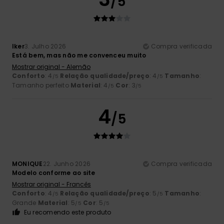
/5
Iker
3. Julho 2026
Compra verificada
Está bem, mas não me convenceu muito
Mostrar original - Alemão
Conforto
: 4
Relação qualidade/preço
: 4
Tamanho
:
/5
/5
Tamanho perfeito
Material
: 4
Cor
: 3
/5
/5
4
/5
MONIQUE
22. Junho 2026
Compra verificada
Modelo conforme ao site
Mostrar original - Francês
Conforto
: 4
Relação qualidade/preço
: 5
Tamanho
:
/5
/5
Grande
Material
: 5
Cor
: 5
/5
/5
Eu recomendo este produto