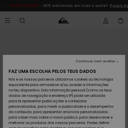
Avançar
para
DUPLA PROMO
-25% adicionais em todo o outlet
Poupa A
a
informação
do
produto
Acede à tua
HOMEM
Roupas
Roupas
Shop
Surf Shop
Artigos
Outlet
encomenda
Homem
Neve
Homem
Homem
MENINO
Envio
Acessórios
Acessórios
Artigos
Continuar sem aceitar
recém-
Surf Shop
Outlet
MULHER
chegados
Crianças
Artigos
Criança
FAZ UMA ESCOLHA PELOS TEUS DADOS
Devoluções
Neve
Nós e os nossos parceiros utilizamos cookies ou tecnologia
Calçado e
Calçado e
Criança
equivalente para armazenar e/ou aceder a informações
chinelos
chinelos
SURF
Pagamento
Highlights
Highlights
Outlet
no teu dispositivo. Esta informação pessoal (como os teus
Mulher
dados de navegação e endereço IP) pode ser utilizada
SNOW
Snow Shop
para te apresentar publicações e conteúdos
Cartão
Surfe/água
Surfe/água
Feminino
personalizados; para medir a publicidade e o desempenho
presente
Snow
Community
do conteúdo; para apresentar anúncios personalizados;
DUPLA
para saber mais sobre o nosso público; para desenvolver e
PROMO
melhorar os produtos dos nossos parceiros. Podes definir
Quiksilver
Snow
Neve
Highlights