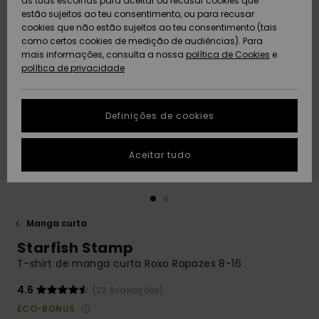
as tuas escolhas para aceitar ou recusar cookies que
Freedom
estão sujeitos ao teu consentimento, ou para recusar
cookies que não estão sujeitos ao teu consentimento (tais
AJUDA
Protecção de
como certos cookies de medição de audiências). Para
Artigos
Artigos
Community
dados
mais informações, consulta a nossa
recém-
recém-
política de Cookies
e
chegados
chegados
política de privacidade
SUSTAINABILITY
Guia de
tamanhos
LOCALIZADOR
Definições de cookies
Coleções
Highlights
DE LOJAS
Inicia uma
Aceitar tudo
CARTÃO
conversa para
PRESENTE
obteres a
resposta mais
rápida à tua
LISTA DE
pergunta.
DESEJO
Manga curta
Iniciar uma
Starfish Stamp
conversa
T-shirt de manga curta Roxo Rapazes 8-16
Encontra
respostas
4.6
(22 Avaliações)
para as
ECO-BONUS
perguntas