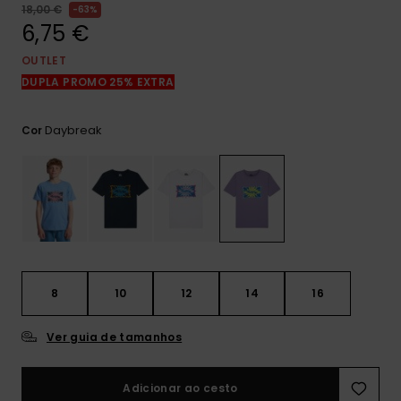
mais
18,00 €
63%
frequentes e o
6,75 €
nosso
formulário de
OUTLET
contacto.
DUPLA PROMO 25% EXTRA
Consultar
as FAQ
Daybreak
Cor
8
10
12
14
16
Ver guia de tamanhos
Adicionar ao cesto