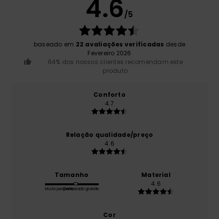
4.6
/5
baseado em
22 avaliações verificadas
desde
Fevereiro 2026
64% dos nossos clientes recomendam este
produto
Conforto
4.7
Relação qualidade/preço
4.6
Tamanho
Material
4.6
Muito pequeno
Demasiado grande
Cor