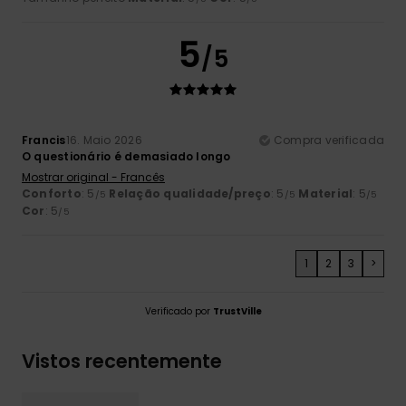
5
/5
Francis
16. Maio 2026
Compra verificada
O questionário é demasiado longo
Mostrar original - Francês
Conforto
: 5
Relação qualidade/preço
: 5
Material
: 5
/5
/5
/5
Cor
: 5
/5
1
2
3
>
Verificado por
TrustVille
Vistos recentemente