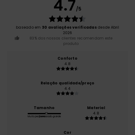
4.7
/5
baseado em
30 avaliações verificadas
desde Abril
2026
83% dos nossos clientes recomendam este
produto
Conforto
4.8
Relação qualidade/preço
4.4
Tamanho
Material
4.8
Muito pequeno
Demasiado grande
Cor