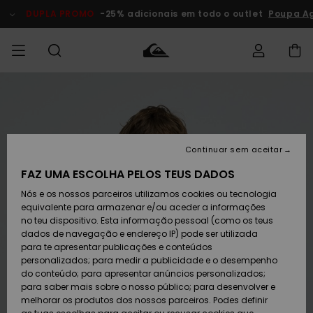
Avançar
para
DUPLA PROMO
-25% adicionais em todo o outlet
Poupa A
a
informação
do
produto
Acede à tua
HOMEM
Roupas
Roupas
Shop
Surf Shop
Artigos
Outlet
encomenda
Homem
Neve
Homem
Homem
MENINO
Envio
Acessórios
Acessórios
Artigos
Continuar sem aceitar
recém-
Surf Shop
Outlet
MULHER
chegados
Crianças
Artigos
Criança
FAZ UMA ESCOLHA PELOS TEUS DADOS
Devoluções
Neve
Nós e os nossos parceiros utilizamos cookies ou tecnologia
Calçado e
Calçado e
Criança
equivalente para armazenar e/ou aceder a informações
chinelos
chinelos
SURF
Pagamento
Highlights
Highlights
Outlet
no teu dispositivo. Esta informação pessoal (como os teus
Mulher
dados de navegação e endereço IP) pode ser utilizada
SNOW
Snow Shop
para te apresentar publicações e conteúdos
Cartão
Surfe/água
Surfe/água
Feminino
personalizados; para medir a publicidade e o desempenho
presente
Snow
Community
do conteúdo; para apresentar anúncios personalizados;
DUPLA
para saber mais sobre o nosso público; para desenvolver e
PROMO
melhorar os produtos dos nossos parceiros. Podes definir
Quiksilver
Snow
Neve
Highlights