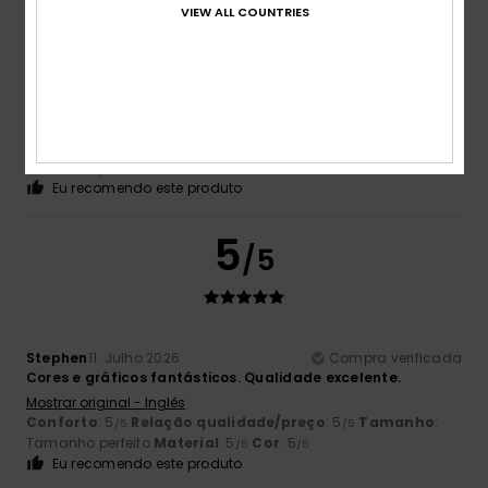
VIEW ALL COUNTRIES
Delphine
13. Julho 2026
Compra verificada
Ele adora-a imenso
Mostrar original - Francês
Conforto
: 5
Relação qualidade/preço
: 5
Tamanho
:
/5
/5
Tamanho perfeito
Material
: 5
Cor
: 5
/5
/5
Eu recomendo este produto
5
/5
Stephen
11. Julho 2026
Compra verificada
Cores e gráficos fantásticos. Qualidade excelente.
Mostrar original - Inglês
Conforto
: 5
Relação qualidade/preço
: 5
Tamanho
:
/5
/5
Tamanho perfeito
Material
: 5
Cor
: 5
/5
/5
Eu recomendo este produto