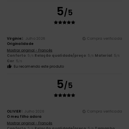
5
/5
Virginie
2. Julho 2026
Compra verificada
Originalidade
Mostrar original - Francês
Conforto
: 5
Relação qualidade/preço
: 5
Material
: 5
/5
/5
/5
Cor
: 5
/5
Eu recomendo este produto
5
/5
OLIVIER
1. Julho 2026
Compra verificada
O meu filho adora
Mostrar original - Francês
Conforto
: 5
Relação qualidade/preço
: 5
Tamanho
:
/5
/5