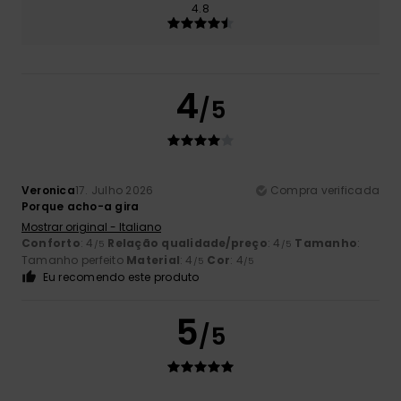
4.8
4
/5
Veronica
17. Julho 2026
Compra verificada
Porque acho-a gira
Mostrar original - Italiano
Conforto
: 4
Relação qualidade/preço
: 4
Tamanho
:
/5
/5
Tamanho perfeito
Material
: 4
Cor
: 4
/5
/5
Eu recomendo este produto
5
/5