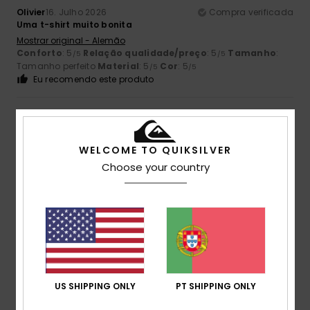
Olivier
16. Julho 2026
Compra verificada
Uma t-shirt muito bonita
Mostrar original - Alemão
Conforto
: 5
Relação qualidade/preço
: 5
Tamanho
:
/5
/5
Tamanho perfeito
Material
: 5
Cor
: 5
/5
/5
Eu recomendo este produto
5
/5
WELCOME TO QUIKSILVER
Choose your country
Cathy
14. Julho 2026
Compra verificada
Tamanho adequado, estilo muito giro, preço interessante
com os saldos.
Mostrar original - Francês
Conforto
: 5
Relação qualidade/preço
: 5
Material
: 5
/5
/5
/5
Cor
: 5
/5
5
US SHIPPING ONLY
PT SHIPPING ONLY
/5