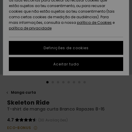
as tuas escolhas para aceitar ou recusar cookies que
Freedom
estão sujeitos ao teu consentimento, ou para recusar
cookies que não estão sujeitos ao teu consentimento (tais
AJUDA
Protecção de
como certos cookies de medição de audiências). Para
Artigos
Artigos
Community
dados
mais informações, consulta a nossa
recém-
recém-
política de Cookies
e
chegados
chegados
política de privacidade
SUSTAINABILITY
Guia de
tamanhos
LOCALIZADOR
Definições de cookies
Coleções
Highlights
DE LOJAS
Inicia uma
Aceitar tudo
CARTÃO
conversa para
PRESENTE
obteres a
resposta mais
rápida à tua
LISTA DE
pergunta.
DESEJO
Manga curta
Iniciar uma
Skeleton Ride
conversa
T-shirt de manga curta Branco Rapazes 8-16
Encontra
respostas
4.7
(30 Avaliações)
para as
ECO-BONUS
perguntas