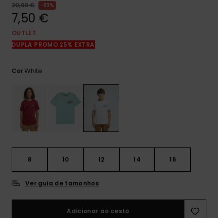
mais
20,00 €
63%
frequentes e o
7,50 €
nosso
formulário de
OUTLET
contacto.
DUPLA PROMO 25% EXTRA
Consultar
as FAQ
White
Cor
8
10
12
14
16
Ver guia de tamanhos
Adicionar ao cesto