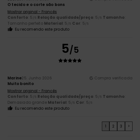
O tecido e o corte são bons
Mostrar original - Francês
Conforto
: 5
Relação qualidade/preço
: 5
Tamanho
:
/5
/5
Tamanho perfeito
Material
: 5
Cor
: 5
/5
/5
Eu recomendo este produto
5
/5
Marine
25. Junho 2026
Compra verificada
Muito bonito
Mostrar original - Francês
Conforto
: 5
Relação qualidade/preço
: 5
Tamanho
:
/5
/5
Demasiado grande
Material
: 5
Cor
: 5
/5
/5
Eu recomendo este produto
1
2
3
>