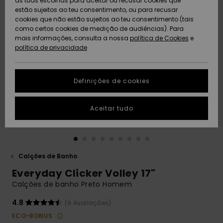
as tuas escolhas para aceitar ou recusar cookies que
Freedom
estão sujeitos ao teu consentimento, ou para recusar
cookies que não estão sujeitos ao teu consentimento (tais
AJUDA
Protecção de
como certos cookies de medição de audiências). Para
Artigos
Artigos
Community
dados
mais informações, consulta a nossa
recém-
recém-
política de Cookies
e
chegados
chegados
política de privacidade
SUSTAINABILITY
Guia de
tamanhos
LOCALIZADOR
Definições de cookies
Coleções
Highlights
DE LOJAS
Inicia uma
Aceitar tudo
CARTÃO
conversa para
PRESENTE
obteres a
resposta mais
rápida à tua
LISTA DE
pergunta.
DESEJO
Calções de Banho
Iniciar uma
Everyday Clicker Volley 17"
conversa
Calções de banho Preto Homem
Encontra
respostas
4.8
(9 Avaliações)
para as
ECO-BONUS
perguntas