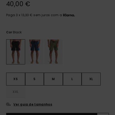
mais
40,00 €
frequentes e o
nosso
Paga 3 x 13,33 € sem juros com a
formulário de
contacto.
Consultar
Black
Cor
as FAQ
XS
S
M
L
XL
XXL
Ver guia de tamanhos