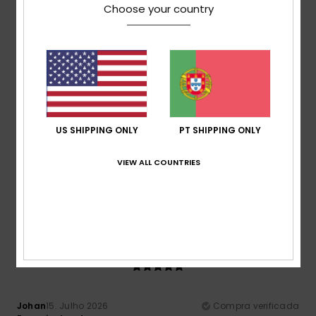
Choose your country
Relação qualidade/preço
4.7
Tamanho
Material
5.0
Muito pequeno
Demasiado grande
US SHIPPING ONLY
PT SHIPPING ONLY
Cor
VIEW ALL COUNTRIES
4.9
5
/5
Johan
15. Julho 2026
Compra verificada