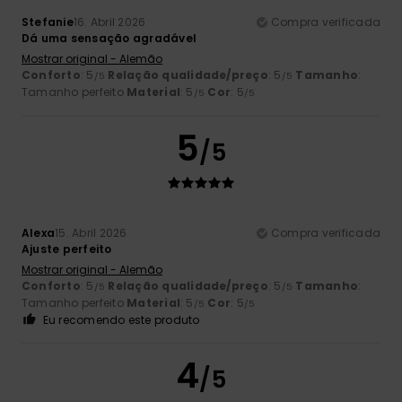
Stefanie
16. Abril 2026
Compra verificada
Dá uma sensação agradável
Mostrar original - Alemão
Conforto
: 5
Relação qualidade/preço
: 5
Tamanho
:
/5
/5
Tamanho perfeito
Material
: 5
Cor
: 5
/5
/5
5
/5
Alexa
15. Abril 2026
Compra verificada
Ajuste perfeito
Mostrar original - Alemão
Conforto
: 5
Relação qualidade/preço
: 5
Tamanho
:
/5
/5
Tamanho perfeito
Material
: 5
Cor
: 5
/5
/5
Eu recomendo este produto
4
/5