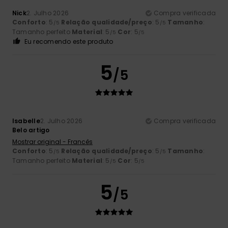
Nick
2. Julho 2026
Compra verificada
Conforto
: 5
Relação qualidade/preço
: 5
Tamanho
:
/5
/5
Tamanho perfeito
Material
: 5
Cor
: 5
/5
/5
Eu recomendo este produto
5
/5
Isabelle
2. Julho 2026
Compra verificada
Belo artigo
Mostrar original - Francês
Conforto
: 5
Relação qualidade/preço
: 5
Tamanho
:
/5
/5
Tamanho perfeito
Material
: 5
Cor
: 5
/5
/5
5
/5