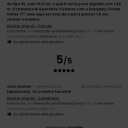
do tipo RL, com 14,5 cm, o que é curto para alguém com 1,90
m. O tamanho M é perfeito. Ficámos com o Everyday Clicker
Volley 17", mas aqui vai uma dica para ganhar 1,5 cm...
refazer a bainha.
Mostrar original - Francês
Conforto
: 5
Relação qualidade/preço
: 5
Tamanho
:
/5
/5
Tamanho perfeito
Material
: 5
Cor
: 5
/5
/5
Eu recomendo este produto
5
/5
Juan Andres
17. Fevereiro 2026
Compra verificada
Espetacular, foi a minha favorita!
Mostrar original - Castelhano
Conforto
: 5
Relação qualidade/preço
: 5
Tamanho
:
/5
/5
Tamanho perfeito
Cor
: 5
/5
Eu recomendo este produto
Verificado por
TrustVille