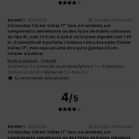
Aurelie
15. Abril 2026
Compra verificada
O Everyday Clicker Volley 17" tem, na verdade, um
comprimento semelhante ao dos fatos de banho clássicos
do tipo RL, com 14,5 cm, o que é curto para alguém com 1,90
m. O tamanho M é perfeito. Ficámos com o Everyday Clicker
Volley 17", mas aqui vai uma dica para ganhar 1,5 cm...
refazer a bainha.
Mostrar original - Francês
Conforto
: 5
Relação qualidade/preço
: 5
Tamanho
:
/5
/5
Tamanho perfeito
Material
: 5
Cor
: 5
/5
/5
Eu recomendo este produto
4
/5
Aurelie
15. Abril 2026
Compra verificada
O Everyday Clicker Volley 17" tem, na verdade, um
comprimento semelhante ao dos fatos de banho clássicos