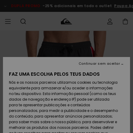
Avançar
para
DUPLA PROMO
-25% adicionais em todo o outlet
Poupa Ago
a
informação
do
produto
Acede à tua
HOMEM
Roupas
Roupas
Shop
Surf Shop
Artigos
Outlet
encomenda
Homem
Neve
Homem
Homem
MENINO
Envio
Acessórios
Acessórios
Artigos
Continuar sem aceitar
recém-
Surf Shop
Outlet
MULHER
chegados
Crianças
Artigos
Criança
FAZ UMA ESCOLHA PELOS TEUS DADOS
Devoluções
Neve
Nós e os nossos parceiros utilizamos cookies ou tecnologia
Calçado e
Calçado e
Criança
equivalente para armazenar e/ou aceder a informações
chinelos
chinelos
SURF
Pagamento
Highlights
Highlights
Outlet
no teu dispositivo. Esta informação pessoal (como os teus
Mulher
dados de navegação e endereço IP) pode ser utilizada
SNOW
Snow Shop
para te apresentar publicações e conteúdos
Cartão
Surfe/água
Surfe/água
Feminino
personalizados; para medir a publicidade e o desempenho
presente
Snow
Community
do conteúdo; para apresentar anúncios personalizados;
DUPLA
para saber mais sobre o nosso público; para desenvolver e
PROMO
melhorar os produtos dos nossos parceiros. Podes definir
Quiksilver
Snow
Neve
Highlights