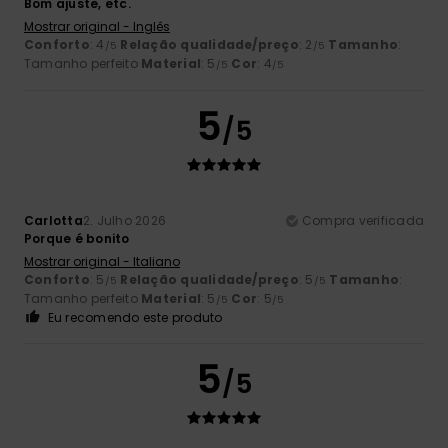
Bom ajuste, etc.
Mostrar original - Inglês
Conforto
: 4
Relação qualidade/preço
: 2
Tamanho
:
/5
/5
Tamanho perfeito
Material
: 5
Cor
: 4
/5
/5
5
/5
Carlotta
2. Julho 2026
Compra verificada
Porque é bonito
Mostrar original - Italiano
Conforto
: 5
Relação qualidade/preço
: 5
Tamanho
:
/5
/5
Tamanho perfeito
Material
: 5
Cor
: 5
/5
/5
Eu recomendo este produto
5
/5