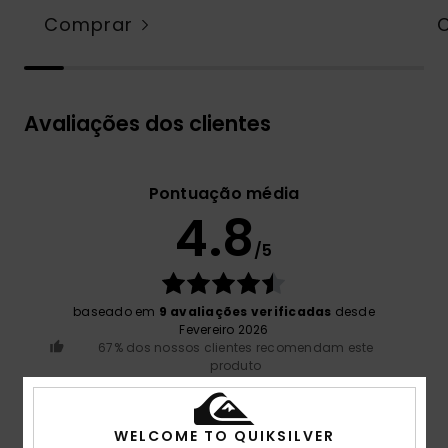
Comprar
Avaliações dos clientes
Pontuação média
4.8
/5
baseado em
9 avaliações verificadas
desde
Fevereiro 2026
67% dos nossos clientes recomendam este
produto
Conforto
4.9
WELCOME TO QUIKSILVER