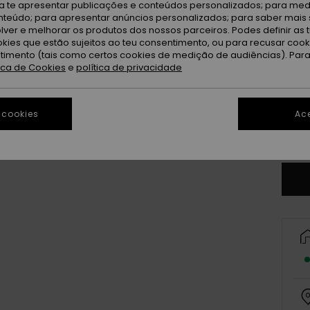
Tr
Cor
ra te apresentar publicações e conteúdos personalizados; para medi
eúdo; para apresentar anúncios personalizados; para saber mais 
lver e melhorar os produtos dos nossos parceiros. Podes definir as 
okies que estão sujeitos ao teu consentimento, ou para recusar coo
ntimento (tais como certos cookies de medição de audiências). Par
tica de Cookies
e
política de privacidade
 cookies
Ace