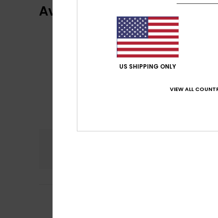
Avaliações dos clientes
US SHIPPING ONLY
VIEW ALL COUNTR
Conforto
Rela
NaN
Maria
6. Abril 2026
5
/5
Boa qualidade
Mostrar original -