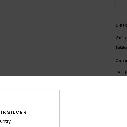
Det
Gorr
Estil
Carac
T
Comp
Env
IKSILVER
untry