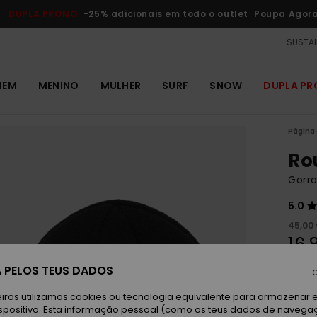
DUPLA PROMO
-25% adicionais em todo o outlet
Poupa Agor
SUSTAI
MEM
MENINO
MULHER
SURF
SNOW
DUPLA P
Página 
Ro
Gorr
5.0
45,00
16,
OUTL
 PELOS TEUS DADOS
C
DUPLA
iros utilizamos cookies ou tecnologia equivalente para armazenar 
spositivo. Esta informação pessoal (como os teus dados de navega