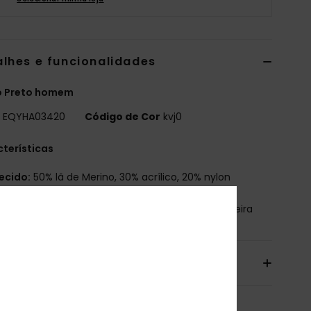
alhes e funcionalidades
o Preto homem
o
EQYHA03420
Código de Cor
kvj0
terísticas
ecido:
50% lã de Merino, 30% acrílico, 20% nylon
osição
[Tecido principal] 70% Acrílico, 30% Madeira
io& Devoluciones