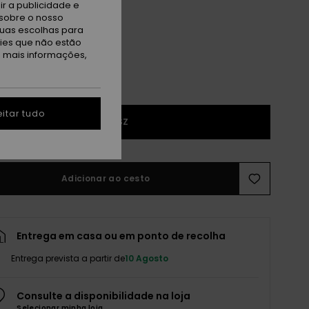
ue Black
r a publicidade e
sobre o nosso
tuas escolhas para
kies que não estão
a mais informações,
itar tudo
1SZ
Adicionar ao cesto
Entrega em casa ou em ponto de recolha
Entrega prevista a partir de
10 Agosto
Consulte a disponibilidade na loja
Selecionar minha loja