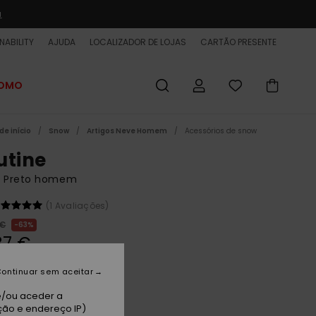
a
NABILITY
AJUDA
LOCALIZADOR DE LOJAS
CARTÃO PRESENTE
ROMO
de início
Snow
Artigos Neve Homem
Acessórios de snow
utine
o Preto homem
(1 Avaliações)
 €
63%
87 €
ET
ontinuar sem aceitar
 PROMO 25% EXTRA
e/ou aceder a
ção e endereço IP)