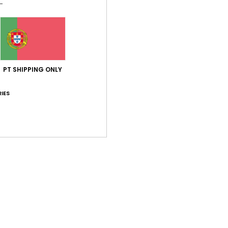
Pontuação média
5.0
PT SHIPPING ONLY
/5
IES
baseado em
1 avaliações verificadas
desde Abril 2026
100% dos nossos clientes recomendam este produto
ção qualidade/preço
Tamanho
Mat
5.0
5
Muito pequeno
Demasiado grande
 Castelhano