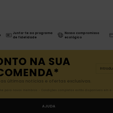
Junta-te ao programa
Nosso compromisso
s
de fidelidade
ecológico
ONTO NA SUA
NCOMENDA*
s últimas notícias e ofertas exclusivas.
nline para novos membros - Condições completas estão disponíveis em e
AJUDA